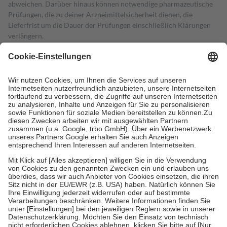
abweichen. Darüber hinaus können notwendige pharmazeutische
Prüfungen, die zu deiner Arzneimittelsicherheit dienen, die
Lieferfrist um die Dauer der Prüfungen einschließlich Klärungen
verlängern.
4
Für verschreibungspflichtige Medikamente stellt der Arzt ein
Rezept aus und der Patient erhält sie in der Apotheke. Die
gesetzliche Krankenversicherung übernimmt in der Regel die
Kosten dafür, der Versicherte trägt einen Teil davon als Zuzahlung
mit.
Grundsätzlich leisten Mitglieder Zuzahlungen in Höhe von zehn
Prozent des Abgabepreises,
mindestens
jedoch
fünf Euro
und
höchstens zehn Euro.
Es sind jedoch nie mehr als die tatsächlichen
Kosten der Leistung zu entrichten.
Diese Regeln gelten grundsätzlich auch für Online-Apotheken.
Bei Heilmitteln und häuslicher Krankenpflege beträgt die
Zuzahlung zehn Prozent der Kosten sowie zehn Euro je
Verordnung.
Um das Engagement der Versicherten für ihre eigene Gesundheit zu
stärken und die besondere Stellung der Familie zu unterstützen,
fallen
keine Zuzahlungen
an bei:
• Kindern und Jugendlichen bis zum vollendeten 18. Lebensjahr