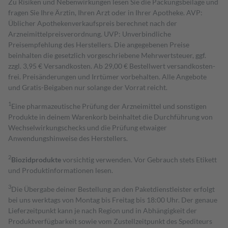
Zu Risiken und Nebenwirkungen lesen Sie die Packungsbeilage und
fragen Sie Ihre Ärztin, Ihren Arzt oder in Ihrer Apotheke. AVP:
Üblicher Apothekenverkaufspreis berechnet nach der
Arzneimittelpreisverordnung. UVP: Unverbindliche
Preisempfehlung des Herstellers. Die angegebenen Preise
beinhalten die gesetzlich vorgeschriebene Mehrwertsteuer, ggf.
zzgl. 3,95 € Versandkosten. Ab 29,00 € Bestell­wert versand­kosten­
frei. Preisänderungen und Irrtümer vorbehalten. Alle Angebote
und Gratis-Beigaben nur solange der Vorrat reicht.
1
Eine pharmazeutische Prüfung der Arzneimittel und sonstigen
Produkte in deinem Warenkorb beinhaltet die Durchführung von
Wechselwirkungschecks und die Prüfung etwaiger
Anwendungshinweise des Herstellers.
2
Biozidprodukte
vorsichtig verwenden. Vor Gebrauch stets Etikett
und Produktinformationen lesen.
3
Die Übergabe deiner Bestellung an den Paketdienstleister erfolgt
bei uns werktags von Montag bis Freitag bis 18:00 Uhr. Der genaue
Lieferzeitpunkt kann je nach Region und in Abhängigkeit der
Produktverfügbarkeit sowie vom Zustellzeitpunkt des Spediteurs