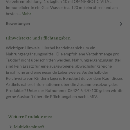
Verzehrempfehlung: 1 x täglich 10 ml OMNi-BiOTiC ViTAL
Immunelixier in ein Glas Wasser (ca. 120 ml) einrühren und am
besten…
Mehr
Bewertungen
Hinweistexte und Pflichtangaben
Wichtiger Hinweis: Hierbei handelt es sich um ein
Nahrungsergänzungsmittel. Die empfohlene Verzehrmenge pro
Tag darf nicht überschritten werden. Nahrungsergänzungsmittel
sind kein Ersatz für eine ausgewogene, abwechslungsreiche
Ernährung und eine gesunde Lebensweise. Außerhalb der
Reichweite von Kindern lagern. Benötigst du vor dem Kauf dieses
Artikels nähere Informationen über die Zusammensetzung des
Produktes? Unter der Rufnummer 05424 6 470 100 geben wir dir
gerne Auskunft über die Pflichtangaben nach LMIV.
Weitere Produkte aus:
Multivitaminsaft