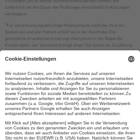
Prüfungen, die zu deiner Arzneimittelsicherheit dienen, die
Lieferfrist um die Dauer der Prüfungen einschließlich Klärungen
verlängern.
4
Für verschreibungspflichtige Medikamente stellt der Arzt ein
Rezept aus und der Patient erhält sie in der Apotheke. Die
gesetzliche Krankenversicherung übernimmt in der Regel die
Kosten dafür, der Versicherte trägt einen Teil davon als Zuzahlung
mit.
Grundsätzlich leisten Mitglieder Zuzahlungen in Höhe von zehn
Prozent des Abgabepreises,
mindestens
jedoch
fünf Euro
und
höchstens zehn Euro.
Es sind jedoch nie mehr als die tatsächlichen
Kosten der Leistung zu entrichten.
Diese Regeln gelten grundsätzlich auch für Online-Apotheken.
Bei Heilmitteln und häuslicher Krankenpflege beträgt die
Zuzahlung zehn Prozent der Kosten sowie zehn Euro je
Verordnung.
Um das Engagement der Versicherten für ihre eigene Gesundheit zu
stärken und die besondere Stellung der Familie zu unterstützen,
fallen
keine Zuzahlungen
an bei:
• Kindern und Jugendlichen bis zum vollendeten 18. Lebensjahr
mit Ausnahme der Fahrkosten