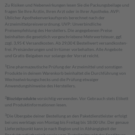
Zu Risiken und Nebenwirkungen lesen Sie die Packungsbeilage und
fragen Sie Ihre Ärztin, Ihren Arzt oder in Ihrer Apotheke. AVP:
Üblicher Apothekenverkaufspreis berechnet nach der
Arzneimittelpreisverordnung. UVP: Unverbindliche
Preisempfehlung des Herstellers. Die angegebenen Preise
beinhalten die gesetzlich vorgeschriebene Mehrwertsteuer, ggf.
zzgl. 3,95 € Versandkosten. Ab 29,00 € Bestell­wert versand­kosten­
frei. Preisänderungen und Irrtümer vorbehalten. Alle Angebote
und Gratis-Beigaben nur solange der Vorrat reicht.
1
Eine pharmazeutische Prüfung der Arzneimittel und sonstigen
Produkte in deinem Warenkorb beinhaltet die Durchführung von
Wechselwirkungschecks und die Prüfung etwaiger
Anwendungshinweise des Herstellers.
2
Biozidprodukte
vorsichtig verwenden. Vor Gebrauch stets Etikett
und Produktinformationen lesen.
3
Die Übergabe deiner Bestellung an den Paketdienstleister erfolgt
bei uns werktags von Montag bis Freitag bis 18:00 Uhr. Der genaue
Lieferzeitpunkt kann je nach Region und in Abhängigkeit der
Produktverfügbarkeit sowie vom Zustellzeitpunkt des Spediteurs