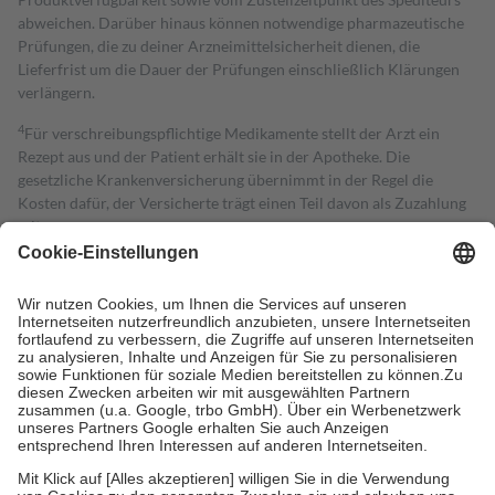
abweichen. Darüber hinaus können notwendige pharmazeutische
Prüfungen, die zu deiner Arzneimittelsicherheit dienen, die
Lieferfrist um die Dauer der Prüfungen einschließlich Klärungen
verlängern.
4
Für verschreibungspflichtige Medikamente stellt der Arzt ein
Rezept aus und der Patient erhält sie in der Apotheke. Die
gesetzliche Krankenversicherung übernimmt in der Regel die
Kosten dafür, der Versicherte trägt einen Teil davon als Zuzahlung
mit.
Grundsätzlich leisten Mitglieder Zuzahlungen in Höhe von zehn
Prozent des Abgabepreises,
mindestens
jedoch
fünf Euro
und
höchstens zehn Euro.
Es sind jedoch nie mehr als die tatsächlichen
Kosten der Leistung zu entrichten.
Diese Regeln gelten grundsätzlich auch für Online-Apotheken.
Bei Heilmitteln und häuslicher Krankenpflege beträgt die
Zuzahlung zehn Prozent der Kosten sowie zehn Euro je
Verordnung.
Um das Engagement der Versicherten für ihre eigene Gesundheit zu
stärken und die besondere Stellung der Familie zu unterstützen,
fallen
keine Zuzahlungen
an bei: