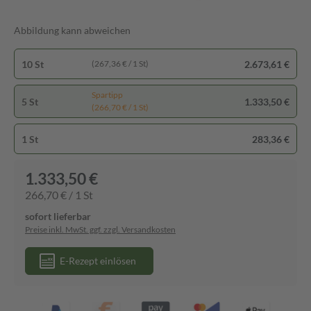
Abbildung kann abweichen
10 St
2.673,61 €
(267,36 € / 1 St)
Spartipp
5 St
1.333,50 €
(266,70 € / 1 St)
1 St
283,36 €
1.333,50 €
266,70 € / 1 St
sofort lieferbar
Preise inkl. MwSt. ggf. zzgl. Versandkosten
E-Rezept einlösen