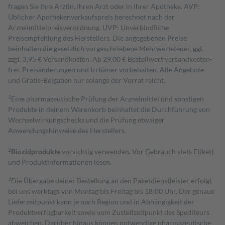
fragen Sie Ihre Ärztin, Ihren Arzt oder in Ihrer Apotheke. AVP:
Üblicher Apothekenverkaufspreis berechnet nach der
Arzneimittelpreisverordnung. UVP: Unverbindliche
Preisempfehlung des Herstellers. Die angegebenen Preise
beinhalten die gesetzlich vorgeschriebene Mehrwertsteuer, ggf.
zzgl. 3,95 € Versandkosten. Ab 29,00 € Bestell­wert versand­kosten­
frei. Preisänderungen und Irrtümer vorbehalten. Alle Angebote
und Gratis-Beigaben nur solange der Vorrat reicht.
1
Eine pharmazeutische Prüfung der Arzneimittel und sonstigen
Produkte in deinem Warenkorb beinhaltet die Durchführung von
Wechselwirkungschecks und die Prüfung etwaiger
Anwendungshinweise des Herstellers.
2
Biozidprodukte
vorsichtig verwenden. Vor Gebrauch stets Etikett
und Produktinformationen lesen.
3
Die Übergabe deiner Bestellung an den Paketdienstleister erfolgt
bei uns werktags von Montag bis Freitag bis 18:00 Uhr. Der genaue
Lieferzeitpunkt kann je nach Region und in Abhängigkeit der
Produktverfügbarkeit sowie vom Zustellzeitpunkt des Spediteurs
abweichen. Darüber hinaus können notwendige pharmazeutische