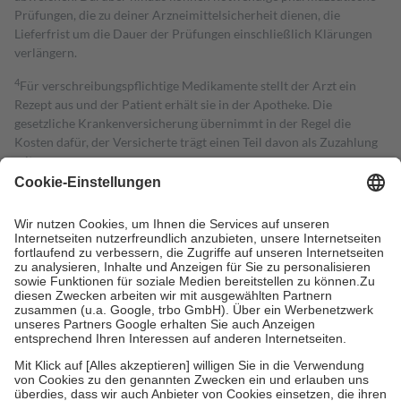
Prüfungen, die zu deiner Arzneimittelsicherheit dienen, die
Lieferfrist um die Dauer der Prüfungen einschließlich Klärungen
verlängern.
4
Für verschreibungspflichtige Medikamente stellt der Arzt ein
Rezept aus und der Patient erhält sie in der Apotheke. Die
gesetzliche Krankenversicherung übernimmt in der Regel die
Kosten dafür, der Versicherte trägt einen Teil davon als Zuzahlung
mit.
Grundsätzlich leisten Mitglieder Zuzahlungen in Höhe von zehn
Prozent des Abgabepreises,
mindestens
jedoch
fünf Euro
und
höchstens zehn Euro.
Es sind jedoch nie mehr als die tatsächlichen
Kosten der Leistung zu entrichten.
Diese Regeln gelten grundsätzlich auch für Online-Apotheken.
Bei Heilmitteln und häuslicher Krankenpflege beträgt die
Zuzahlung zehn Prozent der Kosten sowie zehn Euro je
Verordnung.
Um das Engagement der Versicherten für ihre eigene Gesundheit zu
stärken und die besondere Stellung der Familie zu unterstützen,
fallen
keine Zuzahlungen
an bei:
• Kindern und Jugendlichen bis zum vollendeten 18. Lebensjahr