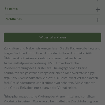
So geht's
Rechtliches
Widerruf erklären
Zu Risiken und Nebenwirkungen lesen Sie die Packungsbeilage und
fragen Sie Ihre Ärztin, Ihren Arzt oder in Ihrer Apotheke. AVP:
Üblicher Apothekenverkaufspreis berechnet nach der
Arzneimittelpreisverordnung. UVP: Unverbindliche
Preisempfehlung des Herstellers. Die angegebenen Preise
beinhalten die gesetzlich vorgeschriebene Mehrwertsteuer, ggf.
zzgl. 3,95 € Versandkosten. Ab 29,00 € Bestell­wert versand­kosten­
frei. Preisänderungen und Irrtümer vorbehalten. Alle Angebote
und Gratis-Beigaben nur solange der Vorrat reicht.
1
Eine pharmazeutische Prüfung der Arzneimittel und sonstigen
Produkte in deinem Warenkorb beinhaltet die Durchführung von