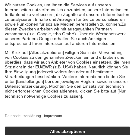
höchstens zehn Euro.
Es sind jedoch nie mehr als die tatsächlichen
Kosten der Leistung zu entrichten.
Diese Regeln gelten grundsätzlich auch für Online-Apotheken.
Bei Heilmitteln und häuslicher Krankenpflege beträgt die
Zuzahlung zehn Prozent der Kosten sowie zehn Euro je
Verordnung.
Um das Engagement der Versicherten für ihre eigene Gesundheit zu
stärken und die besondere Stellung der Familie zu unterstützen,
fallen
keine Zuzahlungen
an bei:
• Kindern und Jugendlichen bis zum vollendeten 18. Lebensjahr
mit Ausnahme der Fahrkosten
• Untersuchungen zur Vorsorge und Früherkennung, die von der
GKV getragen werden
• empfohlenen Schutzimpfungen
• Harn- und Blutteststreifen
Wir nutzen Trusted Shops als unabhängigen Dienstleister für die
Einholung von Bewertungen. Trusted Shops hat Maßnahmen
getroffen, um sicherzustellen, dass es sich um echte Bewertungen
handelt. Mehr Informationen findest du hier:
https://help.etrusted.com/hc/de/articles/4419944605341