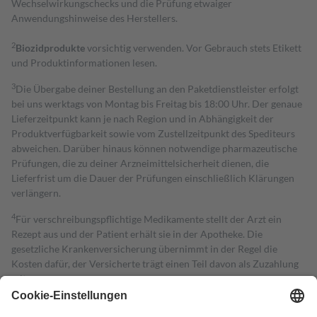
Wechselwirkungschecks und die Prüfung etwaiger
Anwendungshinweise des Herstellers.
2
Biozidprodukte
vorsichtig verwenden. Vor Gebrauch stets Etikett
und Produktinformationen lesen.
3
Die Übergabe deiner Bestellung an den Paketdienstleister erfolgt
bei uns werktags von Montag bis Freitag bis 18:00 Uhr. Der genaue
Lieferzeitpunkt kann je nach Region und in Abhängigkeit der
Produktverfügbarkeit sowie vom Zustellzeitpunkt des Spediteurs
abweichen. Darüber hinaus können notwendige pharmazeutische
Prüfungen, die zu deiner Arzneimittelsicherheit dienen, die
Lieferfrist um die Dauer der Prüfungen einschließlich Klärungen
verlängern.
4
Für verschreibungspflichtige Medikamente stellt der Arzt ein
Rezept aus und der Patient erhält sie in der Apotheke. Die
gesetzliche Krankenversicherung übernimmt in der Regel die
Kosten dafür, der Versicherte trägt einen Teil davon als Zuzahlung
mit.
Grundsätzlich leisten Mitglieder Zuzahlungen in Höhe von zehn
Prozent des Abgabepreises,
mindestens
jedoch
fünf Euro
und