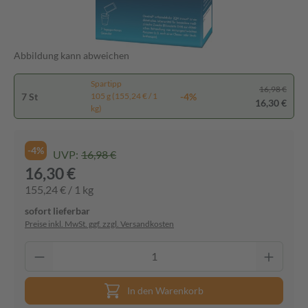
Abbildung kann abweichen
Spartipp
16,98 €
7 St
-4%
105 g (155,24 € / 1
16,30 €
kg)
-4%
UVP:
16,98 €
16,30 €
155,24 € / 1 kg
sofort lieferbar
Preise inkl. MwSt. ggf. zzgl. Versandkosten
In den Warenkorb