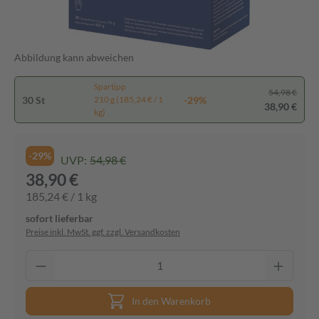
Abbildung kann abweichen
Spartipp
54,98 €
30 St
-29%
210 g (185,24 € / 1
38,90 €
kg)
-29%
UVP:
54,98 €
38,90 €
185,24 € / 1 kg
sofort lieferbar
Preise inkl. MwSt. ggf. zzgl. Versandkosten
In den Warenkorb