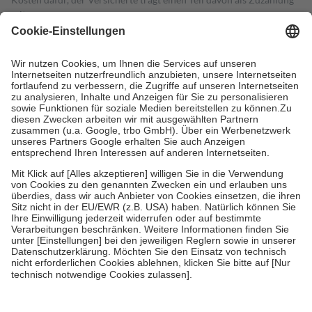
mit.
Grundsätzlich leisten Mitglieder Zuzahlungen in Höhe von zehn
Prozent des Abgabepreises,
mindestens
jedoch
fünf Euro
und
höchstens zehn Euro.
Es sind jedoch nie mehr als die tatsächlichen
Kosten der Leistung zu entrichten.
Diese Regeln gelten grundsätzlich auch für Online-Apotheken.
Bei Heilmitteln und häuslicher Krankenpflege beträgt die
Zuzahlung zehn Prozent der Kosten sowie zehn Euro je
Verordnung.
Um das Engagement der Versicherten für ihre eigene Gesundheit zu
stärken und die besondere Stellung der Familie zu unterstützen,
fallen
keine Zuzahlungen
an bei:
• Kindern und Jugendlichen bis zum vollendeten 18. Lebensjahr
mit Ausnahme der Fahrkosten
• Untersuchungen zur Vorsorge und Früherkennung, die von der
GKV getragen werden
• empfohlenen Schutzimpfungen
• Harn- und Blutteststreifen
Wir nutzen Trusted Shops als unabhängigen Dienstleister für die
Einholung von Bewertungen. Trusted Shops hat Maßnahmen