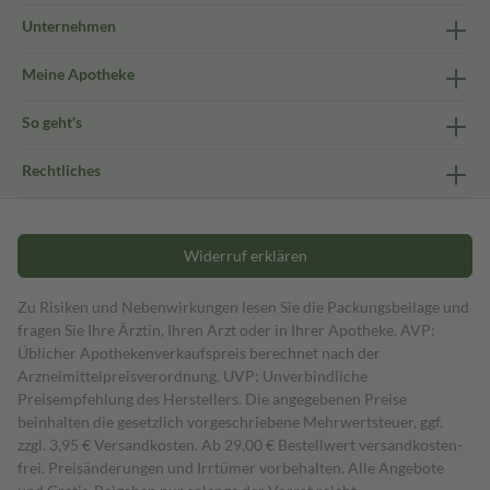
Unternehmen
Meine Apotheke
So geht's
Rechtliches
Widerruf erklären
Zu Risiken und Nebenwirkungen lesen Sie die Packungsbeilage und
fragen Sie Ihre Ärztin, Ihren Arzt oder in Ihrer Apotheke. AVP:
Üblicher Apothekenverkaufspreis berechnet nach der
Arzneimittelpreisverordnung. UVP: Unverbindliche
Preisempfehlung des Herstellers. Die angegebenen Preise
beinhalten die gesetzlich vorgeschriebene Mehrwertsteuer, ggf.
zzgl. 3,95 € Versandkosten. Ab 29,00 € Bestell­wert versand­kosten­
frei. Preisänderungen und Irrtümer vorbehalten. Alle Angebote