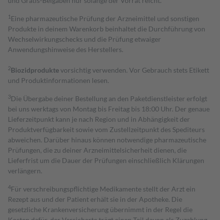
und Gratis-Beigaben nur solange der Vorrat reicht.
1
Eine pharmazeutische Prüfung der Arzneimittel und sonstigen
Produkte in deinem Warenkorb beinhaltet die Durchführung von
Wechselwirkungschecks und die Prüfung etwaiger
Anwendungshinweise des Herstellers.
2
Biozidprodukte
vorsichtig verwenden. Vor Gebrauch stets Etikett
und Produktinformationen lesen.
3
Die Übergabe deiner Bestellung an den Paketdienstleister erfolgt
bei uns werktags von Montag bis Freitag bis 18:00 Uhr. Der genaue
Lieferzeitpunkt kann je nach Region und in Abhängigkeit der
Produktverfügbarkeit sowie vom Zustellzeitpunkt des Spediteurs
abweichen. Darüber hinaus können notwendige pharmazeutische
Prüfungen, die zu deiner Arzneimittelsicherheit dienen, die
Lieferfrist um die Dauer der Prüfungen einschließlich Klärungen
verlängern.
4
Für verschreibungspflichtige Medikamente stellt der Arzt ein
Rezept aus und der Patient erhält sie in der Apotheke. Die
gesetzliche Krankenversicherung übernimmt in der Regel die
Kosten dafür, der Versicherte trägt einen Teil davon als Zuzahlung