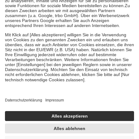
Bei Heilmitteln und häuslicher Krankenpflege beträgt die
Zuzahlung zehn Prozent der Kosten sowie zehn Euro je
Verordnung.
Um das Engagement der Versicherten für ihre eigene Gesundheit zu
stärken und die besondere Stellung der Familie zu unterstützen,
fallen
keine Zuzahlungen
an bei:
• Kindern und Jugendlichen bis zum vollendeten 18. Lebensjahr
mit Ausnahme der Fahrkosten
• Untersuchungen zur Vorsorge und Früherkennung, die von der
GKV getragen werden
• empfohlenen Schutzimpfungen
• Harn- und Blutteststreifen
Wir nutzen Trusted Shops als unabhängigen Dienstleister für die
Einholung von Bewertungen. Trusted Shops hat Maßnahmen
getroffen, um sicherzustellen, dass es sich um echte Bewertungen
handelt. Mehr Informationen findest du hier:
https://help.etrusted.com/hc/de/articles/4419944605341
Einige Bilder und Inhalte wurden unter Zuhilfenahme künstlicher
Intelligenz erstellt.