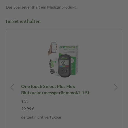
Das Sparset enthält ein Medizinprodukt.
Im Set enthalten
OneTouch Select Plus Flex
On
Blutzuckermessgerät mmol/L 1 St
Bl
30 
1 St
29,99 €
-1
derzeit nicht verfügbar
12,
0,4