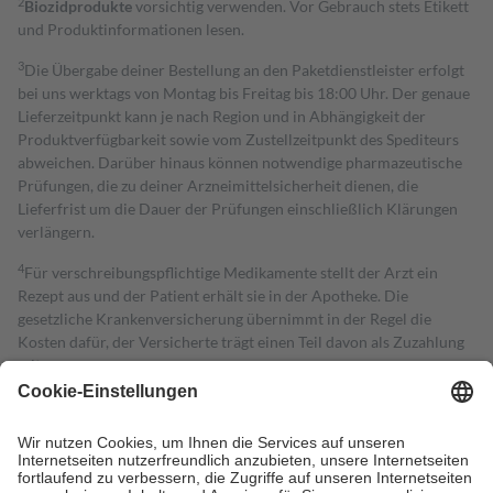
2
Biozidprodukte
vorsichtig verwenden. Vor Gebrauch stets Etikett
und Produktinformationen lesen.
3
Die Übergabe deiner Bestellung an den Paketdienstleister erfolgt
bei uns werktags von Montag bis Freitag bis 18:00 Uhr. Der genaue
Lieferzeitpunkt kann je nach Region und in Abhängigkeit der
Produktverfügbarkeit sowie vom Zustellzeitpunkt des Spediteurs
abweichen. Darüber hinaus können notwendige pharmazeutische
Prüfungen, die zu deiner Arzneimittelsicherheit dienen, die
Lieferfrist um die Dauer der Prüfungen einschließlich Klärungen
verlängern.
4
Für verschreibungspflichtige Medikamente stellt der Arzt ein
Rezept aus und der Patient erhält sie in der Apotheke. Die
gesetzliche Krankenversicherung übernimmt in der Regel die
Kosten dafür, der Versicherte trägt einen Teil davon als Zuzahlung
mit.
Grundsätzlich leisten Mitglieder Zuzahlungen in Höhe von zehn
Prozent des Abgabepreises,
mindestens
jedoch
fünf Euro
und
höchstens zehn Euro.
Es sind jedoch nie mehr als die tatsächlichen
Kosten der Leistung zu entrichten.
Diese Regeln gelten grundsätzlich auch für Online-Apotheken.