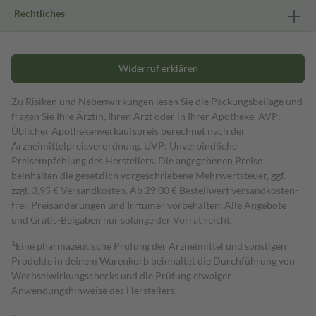
Rechtliches
Widerruf erklären
Zu Risiken und Nebenwirkungen lesen Sie die Packungsbeilage und
fragen Sie Ihre Ärztin, Ihren Arzt oder in Ihrer Apotheke. AVP:
Üblicher Apothekenverkaufspreis berechnet nach der
Arzneimittelpreisverordnung. UVP: Unverbindliche
Preisempfehlung des Herstellers. Die angegebenen Preise
beinhalten die gesetzlich vorgeschriebene Mehrwertsteuer, ggf.
zzgl. 3,95 € Versandkosten. Ab 29,00 € Bestell­wert versand­kosten­
frei. Preisänderungen und Irrtümer vorbehalten. Alle Angebote
und Gratis-Beigaben nur solange der Vorrat reicht.
1
Eine pharmazeutische Prüfung der Arzneimittel und sonstigen
Produkte in deinem Warenkorb beinhaltet die Durchführung von
Wechselwirkungschecks und die Prüfung etwaiger
Anwendungshinweise des Herstellers.