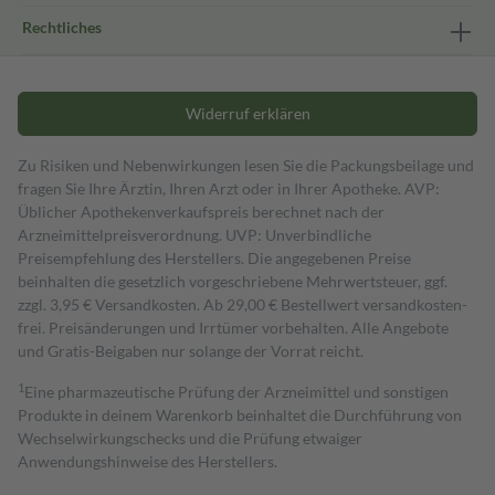
Rechtliches
Widerruf erklären
Zu Risiken und Nebenwirkungen lesen Sie die Packungsbeilage und
fragen Sie Ihre Ärztin, Ihren Arzt oder in Ihrer Apotheke. AVP:
Üblicher Apothekenverkaufspreis berechnet nach der
Arzneimittelpreisverordnung. UVP: Unverbindliche
Preisempfehlung des Herstellers. Die angegebenen Preise
beinhalten die gesetzlich vorgeschriebene Mehrwertsteuer, ggf.
zzgl. 3,95 € Versandkosten. Ab 29,00 € Bestell­wert versand­kosten­
frei. Preisänderungen und Irrtümer vorbehalten. Alle Angebote
und Gratis-Beigaben nur solange der Vorrat reicht.
1
Eine pharmazeutische Prüfung der Arzneimittel und sonstigen
Produkte in deinem Warenkorb beinhaltet die Durchführung von
Wechselwirkungschecks und die Prüfung etwaiger
Anwendungshinweise des Herstellers.