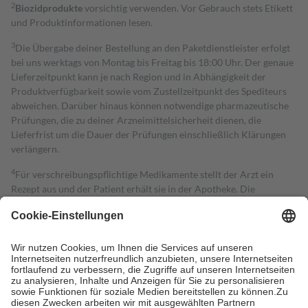
2
Biozidprodukte
vorsichtig verwenden. Vor Gebrauch stets Etikett
und Produktinformationen lesen.
3
Die Übergabe deiner Bestellung an den Paketdienstleister erfolgt
bei uns werktags von Montag bis Freitag bis 18:00 Uhr. Der genaue
Lieferzeitpunkt kann je nach Region und in Abhängigkeit der
Produktverfügbarkeit sowie vom Zustellzeitpunkt des Spediteurs
abweichen. Darüber hinaus können notwendige pharmazeutische
Prüfungen, die zu deiner Arzneimittelsicherheit dienen, die
Lieferfrist um die Dauer der Prüfungen einschließlich Klärungen
verlängern.
4
Für verschreibungspflichtige Medikamente stellt der Arzt ein
Rezept aus und der Patient erhält sie in der Apotheke. Die
gesetzliche Krankenversicherung übernimmt in der Regel die
Kosten dafür, der Versicherte trägt einen Teil davon als Zuzahlung
mit.
Grundsätzlich leisten Mitglieder Zuzahlungen in Höhe von zehn
Prozent des Abgabepreises,
mindestens
jedoch
fünf Euro
und
höchstens zehn Euro.
Es sind jedoch nie mehr als die tatsächlichen
Kosten der Leistung zu entrichten.
Diese Regeln gelten grundsätzlich auch für Online-Apotheken.