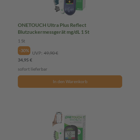
ONETOUCH Ultra Plus Reflect
Blutzuckermessgerät mg/dL 1 St
1 St
-30%
UVP:
49,90 €
34,95 €
sofort lieferbar
In den Warenkorb