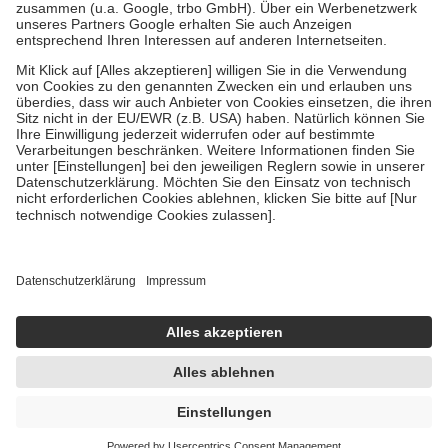
Bei Heilmitteln und häuslicher Krankenpflege beträgt die
Zuzahlung zehn Prozent der Kosten sowie zehn Euro je
Verordnung.
Um das Engagement der Versicherten für ihre eigene Gesundheit zu
stärken und die besondere Stellung der Familie zu unterstützen,
fallen
keine Zuzahlungen
an bei:
• Kindern und Jugendlichen bis zum vollendeten 18. Lebensjahr
mit Ausnahme der Fahrkosten
• Untersuchungen zur Vorsorge und Früherkennung, die von der
GKV getragen werden
• empfohlenen Schutzimpfungen
• Harn- und Blutteststreifen
Wir nutzen Trusted Shops als unabhängigen Dienstleister für die
Einholung von Bewertungen. Trusted Shops hat Maßnahmen
getroffen, um sicherzustellen, dass es sich um echte Bewertungen
handelt. Mehr Informationen findest du hier:
https://help.etrusted.com/hc/de/articles/4419944605341
Einige Bilder und Inhalte wurden unter Zuhilfenahme künstlicher
Intelligenz erstellt.