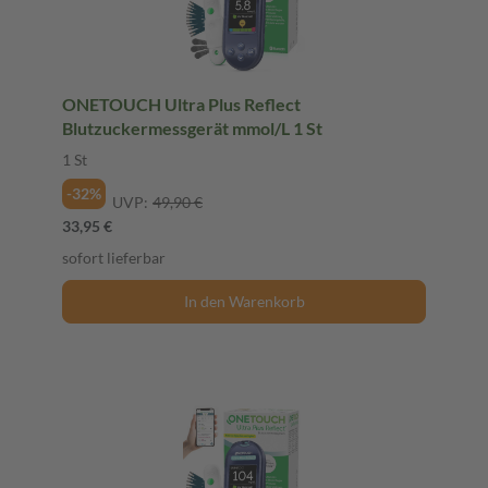
ONETOUCH Ultra Plus Reflect
Blutzuckermessgerät mmol/L 1 St
1 St
-32%
UVP:
49,90 €
33,95 €
sofort lieferbar
In den Warenkorb