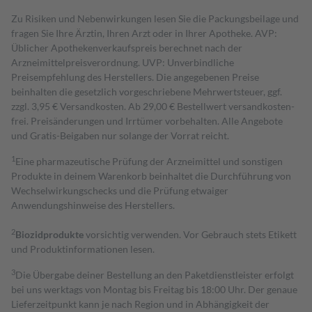
Zu Risiken und Nebenwirkungen lesen Sie die Packungsbeilage und
fragen Sie Ihre Ärztin, Ihren Arzt oder in Ihrer Apotheke. AVP:
Üblicher Apothekenverkaufspreis berechnet nach der
Arzneimittelpreisverordnung. UVP: Unverbindliche
Preisempfehlung des Herstellers. Die angegebenen Preise
beinhalten die gesetzlich vorgeschriebene Mehrwertsteuer, ggf.
zzgl. 3,95 € Versandkosten. Ab 29,00 € Bestell­wert versand­kosten­
frei. Preisänderungen und Irrtümer vorbehalten. Alle Angebote
und Gratis-Beigaben nur solange der Vorrat reicht.
1
Eine pharmazeutische Prüfung der Arzneimittel und sonstigen
Produkte in deinem Warenkorb beinhaltet die Durchführung von
Wechselwirkungschecks und die Prüfung etwaiger
Anwendungshinweise des Herstellers.
2
Biozidprodukte
vorsichtig verwenden. Vor Gebrauch stets Etikett
und Produktinformationen lesen.
3
Die Übergabe deiner Bestellung an den Paketdienstleister erfolgt
bei uns werktags von Montag bis Freitag bis 18:00 Uhr. Der genaue
Lieferzeitpunkt kann je nach Region und in Abhängigkeit der