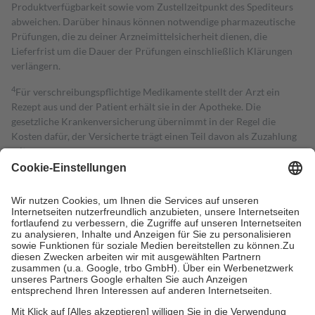
Produktverfügbarkeit sowie vom Zustellzeitpunkt des Spediteurs
abweichen. Darüber hinaus können notwendige pharmazeutische
Prüfungen, die zu deiner Arzneimittelsicherheit dienen, die
Lieferfrist um die Dauer der Prüfungen einschließlich Klärungen
verlängern.
4
Für verschreibungspflichtige Medikamente stellt der Arzt ein
Rezept aus und der Patient erhält sie in der Apotheke. Die
gesetzliche Krankenversicherung übernimmt in der Regel die
Kosten dafür, der Versicherte trägt einen Teil davon als Zuzahlung
mit.
Grundsätzlich leisten Mitglieder Zuzahlungen in Höhe von zehn
Prozent des Abgabepreises,
mindestens
jedoch
fünf Euro
und
höchstens zehn Euro.
Es sind jedoch nie mehr als die tatsächlichen
Kosten der Leistung zu entrichten.
Diese Regeln gelten grundsätzlich auch für Online-Apotheken.
Bei Heilmitteln und häuslicher Krankenpflege beträgt die
Zuzahlung zehn Prozent der Kosten sowie zehn Euro je
Verordnung.
Um das Engagement der Versicherten für ihre eigene Gesundheit zu
stärken und die besondere Stellung der Familie zu unterstützen,
fallen
keine Zuzahlungen
an bei: