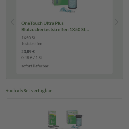
 St
OneTouch Ultra Plus
ON
Blutzuckerteststreifen 1X50 St
La
Teststreifen
1X50 St
200
Teststreifen
Lan
23,89 €
19,
0,48 € / 1 St
0,1
sofort lieferbar
sof
Auch als Set verfügbar