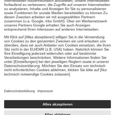
Diese Regeln gelten grundsätzlich auch für Online-Apotheken.
Bei Heilmitteln und häuslicher Krankenpflege beträgt die
Zuzahlung zehn Prozent der Kosten sowie zehn Euro je
Verordnung.
Um das Engagement der Versicherten für ihre eigene Gesundheit zu
stärken und die besondere Stellung der Familie zu unterstützen,
fallen
keine Zuzahlungen
an bei:
• Kindern und Jugendlichen bis zum vollendeten 18. Lebensjahr
mit Ausnahme der Fahrkosten
• Untersuchungen zur Vorsorge und Früherkennung, die von der
GKV getragen werden
• empfohlenen Schutzimpfungen
• Harn- und Blutteststreifen
Wir nutzen Trusted Shops als unabhängigen Dienstleister für die
Einholung von Bewertungen. Trusted Shops hat Maßnahmen
getroffen, um sicherzustellen, dass es sich um echte Bewertungen
handelt. Mehr Informationen findest du hier:
https://help.etrusted.com/hc/de/articles/4419944605341
Einige Bilder und Inhalte wurden unter Zuhilfenahme künstlicher