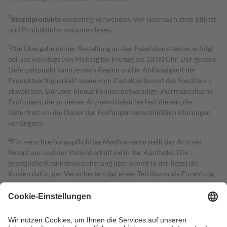
2
Biozidprodukte
vorsichtig verwenden. Vor Gebrauch stets Etikett
und Produktinformationen lesen.
3
Die Übergabe deiner Bestellung an den Paketdienstleister erfolgt
bei uns werktags von Montag bis Freitag bis 18:00 Uhr. Der genaue
Lieferzeitpunkt kann je nach Region und in Abhängigkeit der
Produktverfügbarkeit sowie vom Zustellzeitpunkt des Spediteurs
abweichen. Darüber hinaus können notwendige pharmazeutische
Prüfungen, die zu deiner Arzneimittelsicherheit dienen, die
Lieferfrist um die Dauer der Prüfungen einschließlich Klärungen
verlängern.
4
Für verschreibungspflichtige Medikamente stellt der Arzt ein
Rezept aus und der Patient erhält sie in der Apotheke. Die
gesetzliche Krankenversicherung übernimmt in der Regel die
Kosten dafür, der Versicherte trägt einen Teil davon als Zuzahlung
mit.
Grundsätzlich leisten Mitglieder Zuzahlungen in Höhe von zehn
Prozent des Abgabepreises,
mindestens
jedoch
fünf Euro
und
höchstens zehn Euro.
Es sind jedoch nie mehr als die tatsächlichen
Kosten der Leistung zu entrichten.