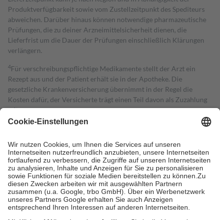
Produktverfügbarkeit sowie vom Zustellzeitpunkt des Spediteurs
abweichen. Darüber hinaus können notwendige pharmazeutische
Prüfungen, die zu deiner Arzneimittelsicherheit dienen, die
Lieferfrist um die Dauer der Prüfungen einschließlich Klärungen
verlängern.
4
Für verschreibungspflichtige Medikamente stellt der Arzt ein
Rezept aus und der Patient erhält sie in der Apotheke. Die
gesetzliche Krankenversicherung übernimmt in der Regel die
Kosten dafür, der Versicherte trägt einen Teil davon als Zuzahlung
mit.
Grundsätzlich leisten Mitglieder Zuzahlungen in Höhe von zehn
Prozent des Abgabepreises,
mindestens
jedoch
fünf Euro
und
höchstens zehn Euro.
Es sind jedoch nie mehr als die tatsächlichen
Kosten der Leistung zu entrichten.
Diese Regeln gelten grundsätzlich auch für Online-Apotheken.
Bei Heilmitteln und häuslicher Krankenpflege beträgt die
Zuzahlung zehn Prozent der Kosten sowie zehn Euro je
Verordnung.
Um das Engagement der Versicherten für ihre eigene Gesundheit zu
stärken und die besondere Stellung der Familie zu unterstützen,