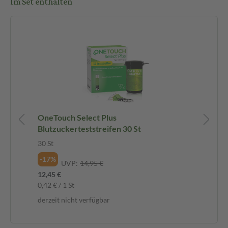
Im Set enthalten
OneTouch Select Plus
On
Blutzuckerteststreifen 30 St
Na
30 St
30 
4,9
-17%
UVP:
14,95 €
0,1
12,45 €
der
0,42 € / 1 St
derzeit nicht verfügbar