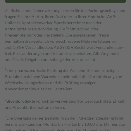
Zu Risiken und Nebenwirkungen lesen Sie die Packungsbeilage und
fragen Sie Ihre Ärztin, Ihren Arzt oder in Ihrer Apotheke. AVP:
Üblicher Apothekenverkaufspreis berechnet nach der
Arzneimittelpreisverordnung. UVP: Unverbindliche
Preisempfehlung des Herstellers. Die angegebenen Preise
beinhalten die gesetzlich vorgeschriebene Mehrwertsteuer, ggf.
zzgl. 3,95 € Versandkosten. Ab 29,00 € Bestell­wert versand­kosten­
frei. Preisänderungen und Irrtümer vorbehalten. Alle Angebote
und Gratis-Beigaben nur solange der Vorrat reicht.
1
Eine pharmazeutische Prüfung der Arzneimittel und sonstigen
Produkte in deinem Warenkorb beinhaltet die Durchführung von
Wechselwirkungschecks und die Prüfung etwaiger
Anwendungshinweise des Herstellers.
2
Biozidprodukte
vorsichtig verwenden. Vor Gebrauch stets Etikett
und Produktinformationen lesen.
3
Die Übergabe deiner Bestellung an den Paketdienstleister erfolgt
bei uns werktags von Montag bis Freitag bis 18:00 Uhr. Der genaue
Lieferzeitpunkt kann je nach Region und in Abhängigkeit der