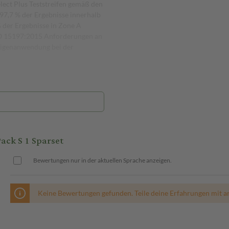
lect Plus Teststreifen gemäß den
7,7 % der Ergebnisse innerhalb
% der Ergebnisse in Zone A
 ISO 15197:2015 Anforderungen an
 Eigenanwendung bei der
ck S 1 Sparset
Bewertungen nur in der aktuellen Sprache anzeigen.
Keine Bewertungen gefunden. Teile deine Erfahrungen mit a