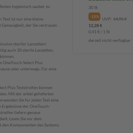
Testen hygienisch sauber zu
30 St
-18%
 Test ist nur eine kleine
UVP:
14,95 €
 Genauigkeit, der Sie vertrauen
12,28 €
0,41 € / 1 St
derzeit nicht verfügbar
lusive steriler Lanzetten!
tig auch 30 sterile Lanzetten,
 können.
em OneTouch Select Plus
hause oder unterwegs. Für eine
ect Plus Teststreifen können
en. Mit der anbei gelieferten
erwenden Sie für jeden Test eine
ie Ergebnisse der OneTouch-
streifen liefern genaue
keit. Lesen Sie vor dem
mit den Komponenten des Systems