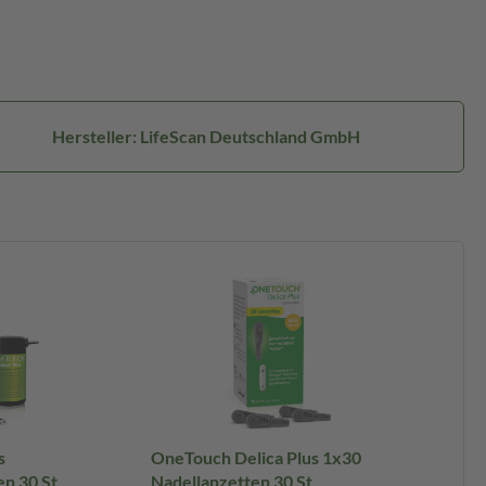
Hersteller: LifeScan Deutschland GmbH
s
OneTouch Delica Plus 1x30
en 30 St
Nadellanzetten 30 St