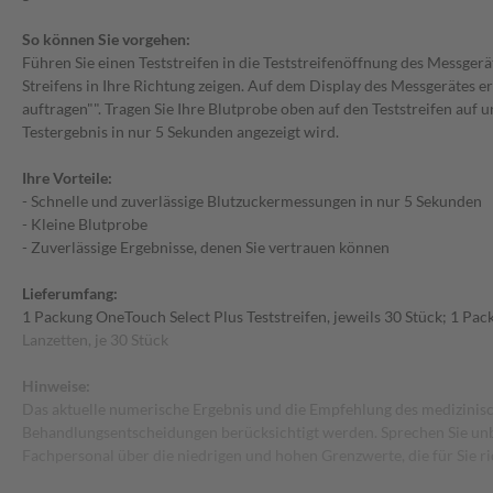
So können Sie vorgehen:
Führen Sie einen Teststreifen in die Teststreifenöffnung des Messgerät
Streifens in Ihre Richtung zeigen. Auf dem Display des Messgerätes e
auftragen"". Tragen Sie Ihre Blutprobe oben auf den Teststreifen auf u
Testergebnis in nur 5 Sekunden angezeigt wird.
Ihre Vorteile:
- Schnelle und zuverlässige Blutzuckermessungen in nur 5 Sekunden
- Kleine Blutprobe
- Zuverlässige Ergebnisse, denen Sie vertrauen können
Lieferumfang:
1 Packung OneTouch Select Plus Teststreifen, jeweils 30 Stück; 1 Pa
Lanzetten, je 30 Stück
Hinweise:
Das aktuelle numerische Ergebnis und die Empfehlung des medizinisc
Behandlungsentscheidungen berücksichtigt werden. Sprechen Sie un
Fachpersonal über die niedrigen und hohen Grenzwerte, die für Sie ric