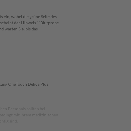
s ein, wobei die grüne Seite des
rscheint der Hinweis ""Blutprobe
nd warten Sie, bis das
ckung OneTouch Delica Plus
hen Personals sollten bei
bedingt mit Ihrem medizinischen
htig sind.