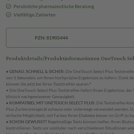
Persönliche pharmazeutische Beratung
Vielfältige Zahlarten
PZN: 81905444
Produktdetails/Produktinformationen OneTouch Sel
• GENAU, SCHNELL & SICHER:
Die OneTouch Select Plus Teststreife
von 5 Sekunden, um Ihnen hochpräzise Ergebnisse zu liefern. Dank
können Sie jetzt bei Ihren Teststreifen sparen.
*
• Die OneTouch Select Plus Teststreifen liefert Ihnen Ergebnisse, der
klinisch nachgewiesener Genauigkeit.
• KOMPATIBEL MIT ONETOUCH SELECT PLUS:
Die Teststreifen kö
Plus Zuckermessgerät zuhause oder unterwegs verwendet werden. Das
einfache Möglichkeit, mit Farben Ihren Diabetes besser im Griff zu h
• SCHON GEWUSST?
Regelmäßige Tests können helfen, Ihren Blutzu
kontrollieren. Tests vor und/oder nach verschiedenen Situationen wi