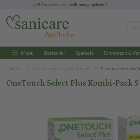
3
E-Rezept:
Heute bestellt,
morgen geliefert
Menü
Bestseller
Sparsets
Schmerzen & Ver
Diabetes
Blutzuckermessgerät Zubehör
Blutzuckerteststreif
OneTouch Select Plus Kombi-Pack S 