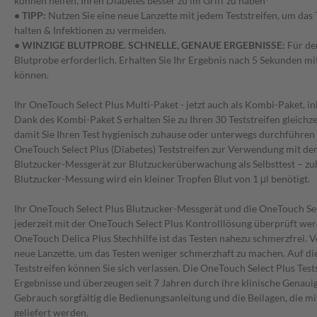
können helfen, Ihren Diabetes besser zu im Griff zu haben
*
• TIPP:
Nutzen Sie eine neue Lanzette mit jedem Teststreifen, um das 
halten & Infektionen zu vermeiden.
• WINZIGE BLUTPROBE. SCHNELLE, GENAUE ERGEBNISSE:
Für den
Blutprobe erforderlich. Erhalten Sie Ihr Ergebnis nach 5 Sekunden mit
können.
Ihr OneTouch Select Plus Multi-Paket - jetzt auch als Kombi-Paket, ink
Dank des Kombi-Paket S erhalten Sie zu Ihren 30 Teststreifen gleichzei
damit Sie Ihren Test hygienisch zuhause oder unterwegs durchführen
OneTouch Select Plus (Diabetes) Teststreifen zur Verwendung mit d
Blutzucker-Messgerät zur Blutzuckerüberwachung als Selbsttest – zu
Blutzucker-Messung wird ein kleiner Tropfen Blut von 1 μl benötigt.
Ihr OneTouch Select Plus Blutzucker-Messgerät und die OneTouch Sel
jederzeit mit der OneTouch Select Plus Kontrolllösung überprüft werd
OneTouch Delica Plus Stechhilfe ist das Testen nahezu schmerzfrei. V
neue Lanzette, um das Testen weniger schmerzhaft zu machen. Auf d
Teststreifen können Sie sich verlassen. Die OneTouch Select Plus Test
Ergebnisse und überzeugen seit 7 Jahren durch ihre klinische Genauig
Gebrauch sorgfältig die Bedienungsanleitung und die Beilagen, die 
geliefert werden.