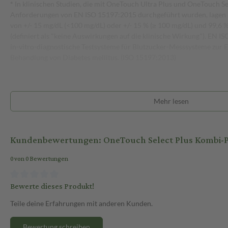
*
In klinischen Studien, die mit OneTouch Ultra Plus und OneTouch Se
Anforderungen von EN ISO 15197:2015 durchgeführt wurden, lagen 9
von +/- 15 mg/dL (<100 mg/dL) oder +/- 15 % (≥ 100 mg/dL) und 99,6 
(definiert als "keine Auswirkungen auf die klinische Wirkung"). EN
in-vitro-diagnostische Testsysteme für Blutzucker-Messsysteme zur
Behandlung von Diabetes mellitus. (ISO 15197:2013)
Mehr lesen
Kundenbewertungen: OneTouch Select Plus Kombi-Pa
0 von 0 Bewertungen
Bewerte dieses Produkt!
Teile deine Erfahrungen mit anderen Kunden.
Bewertung schreiben