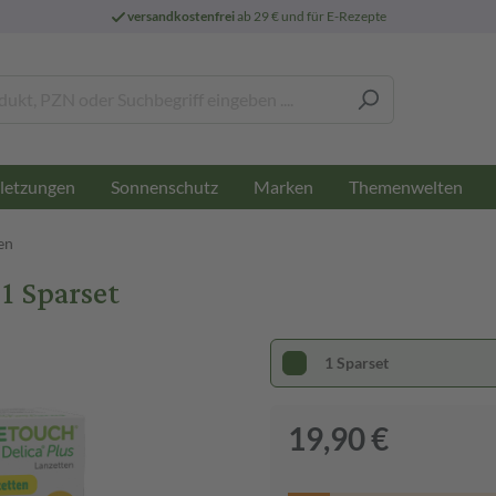
versandkostenfrei
ab 29 € und für E-Rezepte
letzungen
Sonnenschutz
Marken
Themenwelten
en
1 Sparset
1 Sparset
19,90 €