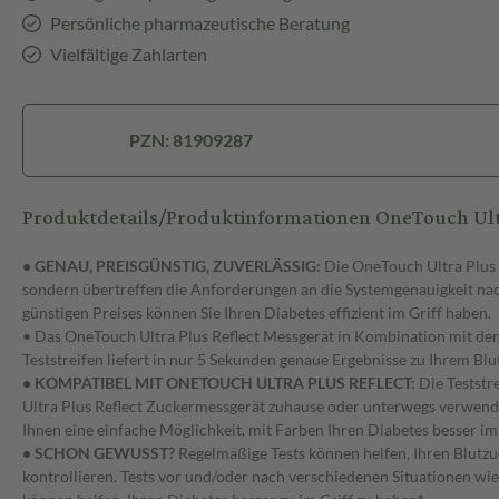
Persönliche pharmazeutische Beratung
Vielfältige Zahlarten
PZN: 81909287
Produktdetails/Produktinformationen OneTouch Ul
• GENAU, PREISGÜNSTIG, ZUVERLÄSSIG:
Die OneTouch Ultra Plus T
sondern übertreffen die Anforderungen an die Systemgenauigkeit na
günstigen Preises können Sie Ihren Diabetes effizient im Griff haben.
• Das OneTouch Ultra Plus Reflect Messgerät in Kombination mit de
Teststreifen liefert in nur 5 Sekunden genaue Ergebnisse zu Ihrem Blu
• KOMPATIBEL MIT ONETOUCH ULTRA PLUS REFLECT:
Die Teststr
Ultra Plus Reflect Zuckermessgerät zuhause oder unterwegs verwend
Ihnen eine einfache Möglichkeit, mit Farben Ihren Diabetes besser im 
• SCHON GEWUSST?
Regelmäßige Tests können helfen, Ihren Blutzu
kontrollieren. Tests vor und/oder nach verschiedenen Situationen wi