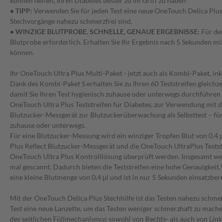
können helfen, Ihren Diabetes besser zu im Griff zu haben
*
• TIPP:
Verwenden Sie für jeden Test eine neue OneTouch Delica Plus 
Stechvorgänge nahezu schmerzfrei sind.
• WINZIGE BLUTPROBE. SCHNELLE, GENAUE ERGEBNISSE:
Für den
Blutprobe erforderlich. Erhalten Sie Ihr Ergebnis nach 5 Sekunden mit
können.
Ihr OneTouch Ultra Plus Multi-Paket - jetzt auch als Kombi-Paket, inkl
Dank des Kombi-Paket S erhalten Sie zu Ihren 60 Teststreifen gleichzei
damit Sie Ihren Test hygienisch zuhause oder unterwegs durchführen
OneTouch Ultra Plus Teststreifen für Diabetes, zur Verwendung mit 
Blutzucker-Messgerät zur Blutzuckerüberwachung als Selbsttest – für
zuhause oder unterwegs.
Für eine Blutzucker-Messung wird ein winziger Tropfen Blut von 0,4 μ
Plus Reflect Blutzucker-Messgerät und die OneTouch UltraPlus Testst
OneTouch Ultra Plus Kontrolllösung überprüft werden. Insgesamt we
mal gescannt. Dadurch bieten die Teststreifen eine hohe Genauigkeit.
eine kleine Blutmenge von 0,4 μl und ist in nur 5 Sekunden einsatzbere
Mit der OneTouch Delica Plus Stechhilfe ist das Testen nahezu schme
Test eine neue Lanzette, um das Testen weniger schmerzhaft zu mache
des seitlichen Füllmechanismus sowohl von Rechts- als auch von Li