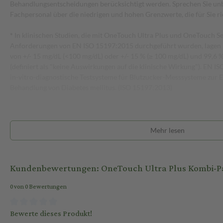
Behandlungsentscheidungen berücksichtigt werden. Sprechen Sie un
Fachpersonal über die niedrigen und hohen Grenzwerte, die für Sie ric
*
In klinischen Studien, die mit OneTouch Ultra Plus und OneTouch Se
Anforderungen von EN ISO 15197:2015 durchgeführt wurden, lagen 9
von +/- 15 mg/dL (<100 mg/dL) oder +/- 15 % (≥ 100 mg/dL) und 99,6 
(definiert als "keine Auswirkungen auf die klinische Wirkung"). EN
in-vitro-diagnostische Testsysteme für Blutzucker-Messsysteme zur
Behandlung von Diabetes mellitus. (ISO 15197:2013)
Mehr lesen
Kundenbewertungen: OneTouch Ultra Plus Kombi-Pa
0 von 0 Bewertungen
Bewerte dieses Produkt!