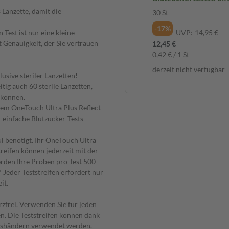
Lanzette, damit die
30 St
-17%
 Test ist nur eine kleine
UVP:
14,95 €
 Genauigkeit, der Sie vertrauen
12,45 €
0,42 € / 1 St
derzeit nicht verfügbar
usive steriler Lanzetten!
tig auch 60 sterile Lanzetten,
 können.
dem OneTouch Ultra Plus Reflect
 einfache Blutzucker-Tests
l benötigt. Ihr OneTouch Ultra
reifen können jederzeit mit der
rden Ihre Proben pro Test 500-
*
Jeder Teststreifen erfordert nur
it.
rzfrei. Verwenden Sie für jeden
n. Die Teststreifen können dank
nkshändern verwendet werden.