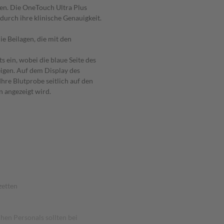
sen. Die OneTouch Ultra Plus
durch ihre klinische Genauigkeit.
e Beilagen, die mit den
s ein, wobei die blaue Seite des
eigen. Auf dem Display des
hre Blutprobe seitlich auf den
n angezeigt wird.
zetten
hen Personals sollten bei