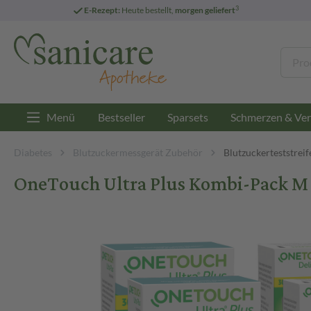
3
E-Rezept:
Heute bestellt,
morgen geliefert
Menü
Bestseller
Sparsets
Schmerzen & Ver
Diabetes
Blutzuckermessgerät Zubehör
Blutzuckerteststreif
OneTouch Ultra Plus Kombi-Pack M 