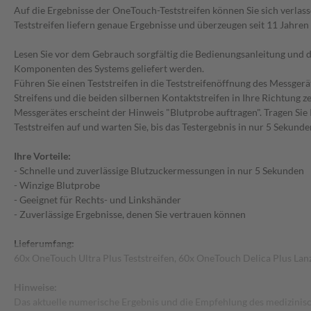
Auf die Ergebnisse der OneTouch-Teststreifen können Sie sich verlas
Teststreifen liefern genaue Ergebnisse und überzeugen seit 11 Jahren 
Lesen Sie vor dem Gebrauch sorgfältig die Bedienungsanleitung und di
Komponenten des Systems geliefert werden.
Führen Sie einen Teststreifen in die Teststreifenöffnung des Messgerät
Streifens und die beiden silbernen Kontaktstreifen in Ihre Richtung z
Messgerätes erscheint der Hinweis "Blutprobe auftragen". Tragen Sie I
Teststreifen auf und warten Sie, bis das Testergebnis in nur 5 Sekunde
Ihre Vorteile:
- Schnelle und zuverlässige Blutzuckermessungen in nur 5 Sekunden
- Winzige Blutprobe
- Geeignet für Rechts- und Linkshänder
- Zuverlässige Ergebnisse, denen Sie vertrauen können
Lieferumfang:
60x OneTouch Ultra Plus Teststreifen, 60x OneTouch Delica Plus Lan
Hinweise:
Das aktuelle numerische Ergebnis und die Empfehlung des medizinisc