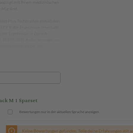
bedingt mit Ihrem medizinischen
htig sind.
lect Plus Teststreifen gemäß den
7,7 % der Ergebnisse innerhalb
% der Ergebnisse in Zone A
 ISO 15197:2015 Anforderungen an
 Eigenanwendung bei der
ck M 1 Sparset
Bewertungen nur in der aktuellen Sprache anzeigen.
Keine Bewertungen gefunden. Teile deine Erfahrungen mit a