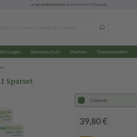
versandkostenfrei
ab 29 € und für E-Rezepte
letzungen
Sonnenschutz
Marken
Themenwelten
en
1 Sparset
1 Sparset
39,80 €