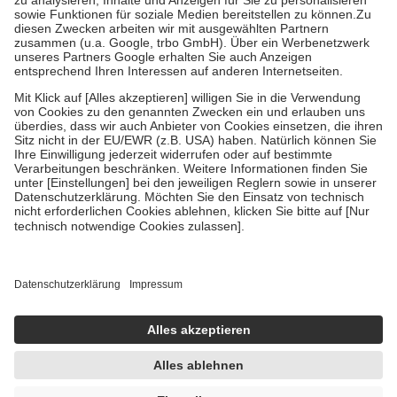
Bei Heilmitteln und häuslicher Krankenpflege beträgt die
Zuzahlung zehn Prozent der Kosten sowie zehn Euro je
Verordnung.
Um das Engagement der Versicherten für ihre eigene Gesundheit zu
stärken und die besondere Stellung der Familie zu unterstützen,
fallen
keine Zuzahlungen
an bei:
• Kindern und Jugendlichen bis zum vollendeten 18. Lebensjahr
mit Ausnahme der Fahrkosten
• Untersuchungen zur Vorsorge und Früherkennung, die von der
GKV getragen werden
• empfohlenen Schutzimpfungen
• Harn- und Blutteststreifen
Wir nutzen Trusted Shops als unabhängigen Dienstleister für die
Einholung von Bewertungen. Trusted Shops hat Maßnahmen
getroffen, um sicherzustellen, dass es sich um echte Bewertungen
handelt. Mehr Informationen findest du hier:
https://help.etrusted.com/hc/de/articles/4419944605341
Einige Bilder und Inhalte wurden unter Zuhilfenahme künstlicher
Intelligenz erstellt.