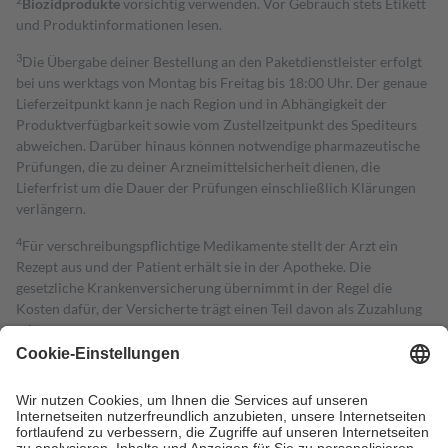
Biozidprodukte
vorsichtig verwenden. Vor Gebrauch stets Etikett
und Produktinformationen lesen.
3
Die Übergabe deiner Bestellung an den Paketdienstleister erfolgt
bei uns werktags von Montag bis Freitag bis 18:00 Uhr. Der genaue
Lieferzeitpunkt kann je nach Region und in Abhängigkeit der
Produktverfügbarkeit sowie vom Zustellzeitpunkt des Spediteurs
abweichen. Darüber hinaus können notwendige pharmazeutische
Prüfungen, die zu deiner Arzneimittelsicherheit dienen, die
Lieferfrist um die Dauer der Prüfungen einschließlich Klärungen
verlängern.
4
Für verschreibungspflichtige Medikamente stellt der Arzt ein
Rezept aus und der Patient erhält sie in der Apotheke. Die
gesetzliche Krankenversicherung übernimmt in der Regel die
Kosten dafür, der Versicherte trägt einen Teil davon als Zuzahlung
mit.
Grundsätzlich leisten Mitglieder Zuzahlungen in Höhe von zehn
Prozent des Abgabepreises,
mindestens
jedoch
fünf Euro
und
höchstens zehn Euro.
Es sind jedoch nie mehr als die tatsächlichen
Kosten der Leistung zu entrichten.
Diese Regeln gelten grundsätzlich auch für Online-Apotheken.