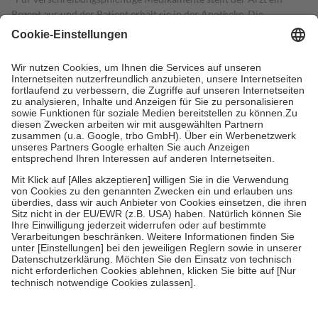
Rezept aus und der Patient erhält sie in der Apotheke. Die
gesetzliche Krankenversicherung übernimmt in der Regel die
Kosten dafür, der Versicherte trägt einen Teil davon als Zuzahlung
mit.
Grundsätzlich leisten Mitglieder Zuzahlungen in Höhe von zehn
Prozent des Abgabepreises,
mindestens
jedoch
fünf Euro
und
höchstens zehn Euro.
Es sind jedoch nie mehr als die tatsächlichen
Kosten der Leistung zu entrichten.
Diese Regeln gelten grundsätzlich auch für Online-Apotheken.
Bei Heilmitteln und häuslicher Krankenpflege beträgt die
Zuzahlung zehn Prozent der Kosten sowie zehn Euro je
Verordnung.
Um das Engagement der Versicherten für ihre eigene Gesundheit zu
stärken und die besondere Stellung der Familie zu unterstützen,
fallen
keine Zuzahlungen
an bei:
• Kindern und Jugendlichen bis zum vollendeten 18. Lebensjahr
mit Ausnahme der Fahrkosten
• Untersuchungen zur Vorsorge und Früherkennung, die von der
GKV getragen werden
• empfohlenen Schutzimpfungen
• Harn- und Blutteststreifen