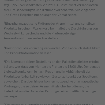
zzgl. 3,95 € Versandkosten. Ab 29,00 € Bestell­wert versand­kosten­
frei. Preisänderungen und Irrtümer vorbehalten. Alle Angebote
und Gratis-Beigaben nur solange der Vorrat reicht.
1
Eine pharmazeutische Prüfung der Arzneimittel und sonstigen
Produkte in deinem Warenkorb beinhaltet die Durchführung von
Wechselwirkungschecks und die Prüfung etwaiger
Anwendungshinweise des Herstellers.
2
Biozidprodukte
vorsichtig verwenden. Vor Gebrauch stets Etikett
und Produktinformationen lesen.
3
Die Übergabe deiner Bestellung an den Paketdienstleister erfolgt
bei uns werktags von Montag bis Freitag bis 18:00 Uhr. Der genaue
Lieferzeitpunkt kann je nach Region und in Abhängigkeit der
Produktverfügbarkeit sowie vom Zustellzeitpunkt des Spediteurs
abweichen. Darüber hinaus können notwendige pharmazeutische
Prüfungen, die zu deiner Arzneimittelsicherheit dienen, die
Lieferfrist um die Dauer der Prüfungen einschließlich Klärungen
verlängern.
4
Für verschreibungspflichtige Medikamente stellt der Arzt ein