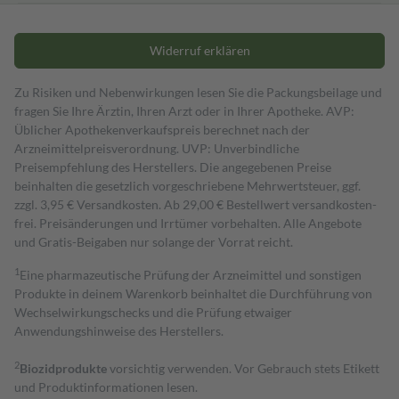
Widerruf erklären
Zu Risiken und Nebenwirkungen lesen Sie die Packungsbeilage und
fragen Sie Ihre Ärztin, Ihren Arzt oder in Ihrer Apotheke. AVP:
Üblicher Apothekenverkaufspreis berechnet nach der
Arzneimittelpreisverordnung. UVP: Unverbindliche
Preisempfehlung des Herstellers. Die angegebenen Preise
beinhalten die gesetzlich vorgeschriebene Mehrwertsteuer, ggf.
zzgl. 3,95 € Versandkosten. Ab 29,00 € Bestell­wert versand­kosten­
frei. Preisänderungen und Irrtümer vorbehalten. Alle Angebote
und Gratis-Beigaben nur solange der Vorrat reicht.
1
Eine pharmazeutische Prüfung der Arzneimittel und sonstigen
Produkte in deinem Warenkorb beinhaltet die Durchführung von
Wechselwirkungschecks und die Prüfung etwaiger
Anwendungshinweise des Herstellers.
2
Biozidprodukte
vorsichtig verwenden. Vor Gebrauch stets Etikett
und Produktinformationen lesen.