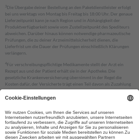
3
Die Übergabe deiner Bestellung an den Paketdienstleister erfolgt
bei uns werktags von Montag bis Freitag bis 18:00 Uhr. Der genaue
Lieferzeitpunkt kann je nach Region und in Abhängigkeit der
Produktverfügbarkeit sowie vom Zustellzeitpunkt des Spediteurs
abweichen. Darüber hinaus können notwendige pharmazeutische
Prüfungen, die zu deiner Arzneimittelsicherheit dienen, die
Lieferfrist um die Dauer der Prüfungen einschließlich Klärungen
verlängern.
4
Für verschreibungspflichtige Medikamente stellt der Arzt ein
Rezept aus und der Patient erhält sie in der Apotheke. Die
gesetzliche Krankenversicherung übernimmt in der Regel die
Kosten dafür, der Versicherte trägt einen Teil davon als Zuzahlung
mit.
Grundsätzlich leisten Mitglieder Zuzahlungen in Höhe von zehn
Prozent des Abgabepreises,
mindestens
jedoch
fünf Euro
und
höchstens zehn Euro.
Es sind jedoch nie mehr als die tatsächlichen
Kosten der Leistung zu entrichten.
Diese Regeln gelten grundsätzlich auch für Online-Apotheken.
Bei Heilmitteln und häuslicher Krankenpflege beträgt die
Zuzahlung zehn Prozent der Kosten sowie zehn Euro je