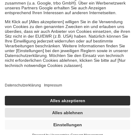
Verordnung.
Um das Engagement der Versicherten für ihre eigene Gesundheit zu
stärken und die besondere Stellung der Familie zu unterstützen,
fallen
keine Zuzahlungen
an bei:
• Kindern und Jugendlichen bis zum vollendeten 18. Lebensjahr
mit Ausnahme der Fahrkosten
• Untersuchungen zur Vorsorge und Früherkennung, die von der
GKV getragen werden
• empfohlenen Schutzimpfungen
• Harn- und Blutteststreifen
Wir nutzen Trusted Shops als unabhängigen Dienstleister für die
Einholung von Bewertungen. Trusted Shops hat Maßnahmen
getroffen, um sicherzustellen, dass es sich um echte Bewertungen
handelt. Mehr Informationen findest du hier:
https://help.etrusted.com/hc/de/articles/4419944605341
Einige Bilder und Inhalte wurden unter Zuhilfenahme künstlicher
Intelligenz erstellt.
AVP:
20,21 €