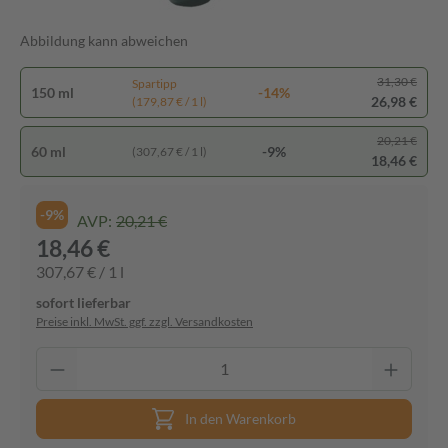
Abbildung kann abweichen
31,30 €
Spartipp
150 ml
-14%
26,98 €
(179,87 € / 1 l)
20,21 €
60 ml
-9%
(307,67 € / 1 l)
18,46 €
-9%
AVP:
20,21 €
18,46 €
307,67 € / 1 l
sofort lieferbar
Preise inkl. MwSt. ggf. zzgl. Versandkosten
In den Warenkorb