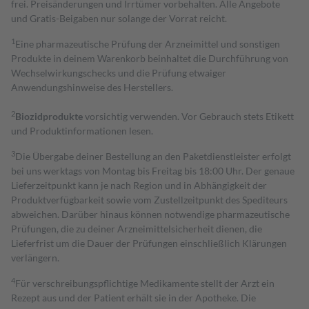
frei. Preisänderungen und Irrtümer vorbehalten. Alle Angebote
und Gratis-Beigaben nur solange der Vorrat reicht.
1
Eine pharmazeutische Prüfung der Arzneimittel und sonstigen
Produkte in deinem Warenkorb beinhaltet die Durchführung von
Wechselwirkungschecks und die Prüfung etwaiger
Anwendungshinweise des Herstellers.
2
Biozidprodukte
vorsichtig verwenden. Vor Gebrauch stets Etikett
und Produktinformationen lesen.
3
Die Übergabe deiner Bestellung an den Paketdienstleister erfolgt
bei uns werktags von Montag bis Freitag bis 18:00 Uhr. Der genaue
Lieferzeitpunkt kann je nach Region und in Abhängigkeit der
Produktverfügbarkeit sowie vom Zustellzeitpunkt des Spediteurs
abweichen. Darüber hinaus können notwendige pharmazeutische
Prüfungen, die zu deiner Arzneimittelsicherheit dienen, die
Lieferfrist um die Dauer der Prüfungen einschließlich Klärungen
verlängern.
4
Für verschreibungspflichtige Medikamente stellt der Arzt ein
Rezept aus und der Patient erhält sie in der Apotheke. Die