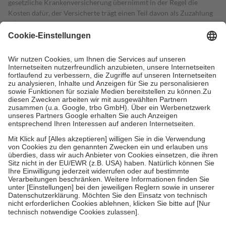
gesetzliche Krankenversicherung übernimmt in der Regel die
Kosten dafür, der Versicherte trägt einen Teil davon als Zuzahlung
mit.
Grundsätzlich leisten Mitglieder Zuzahlungen in Höhe von zehn
Prozent des Abgabepreises,
mindestens
jedoch
fünf Euro
und
höchstens zehn Euro.
Es sind jedoch nie mehr als die tatsächlichen
Kosten der Leistung zu entrichten.
Diese Regeln gelten grundsätzlich auch für Online-Apotheken.
Bei Heilmitteln und häuslicher Krankenpflege beträgt die
Zuzahlung zehn Prozent der Kosten sowie zehn Euro je
Verordnung.
Um das Engagement der Versicherten für ihre eigene Gesundheit zu
stärken und die besondere Stellung der Familie zu unterstützen,
fallen
keine Zuzahlungen
an bei:
• Kindern und Jugendlichen bis zum vollendeten 18. Lebensjahr
mit Ausnahme der Fahrkosten
• Untersuchungen zur Vorsorge und Früherkennung, die von der
GKV getragen werden
• empfohlenen Schutzimpfungen
• Harn- und Blutteststreifen
Wir nutzen Trusted Shops als unabhängigen Dienstleister für die