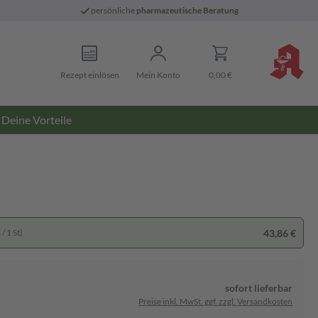
persönliche
pharmazeutische Beratung
Rezept einlösen
Mein Konto
0,00 €
Deine Vorteile
43,86 €
/ 1 St)
sofort lieferbar
Preise inkl. MwSt. ggf. zzgl. Versandkosten