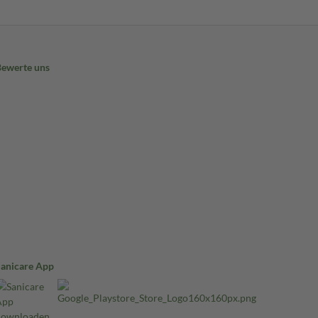
Bewerte uns
Sanicare App