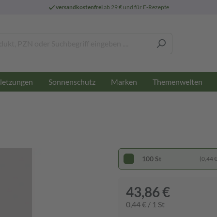
versandkostenfrei
ab 29 € und für E-Rezepte
letzungen
Sonnenschutz
Marken
Themenwelten
100 St
(0,44 € 
43,86 €
0,44 € / 1 St