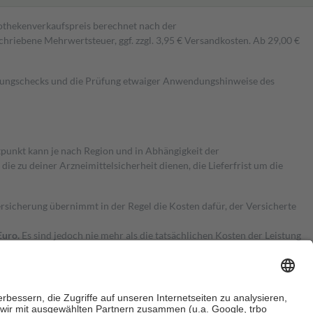
pothekenverkaufspreis berechnet nach der
hriebene Mehrwertsteuer, ggf. zzgl. 3,95 € Versandkosten. Ab 29,00 €
kungschecks und die Prüfung etwaiger Anwendungshinweise des
itpunkt kann je nach Region und in Abhängigkeit der
 zu deiner Arzneimittelsicherheit dienen, die Lieferfrist um die
ersicherung übernimmt in der Regel die Kosten dafür, der Versicherte
Euro.
Es sind jedoch nie mehr als die tatsächlichen Kosten der Leistung
e Zuzahlungen
an bei: