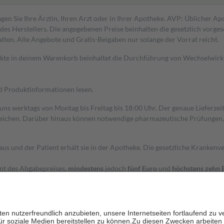
gen Sie Ihre Ärztin, Ihren Arzt oder in Ihrer Apotheke. AVP: Üblicher A
s Herstellers. Die angegebenen Preise beinhalten die gesetzlich vorgesc
alten. Alle Angebote und Gratis-Beigaben nur solange der Vorrat reicht.
dukte in deinem Warenkorb beinhaltet die Durchführung von Wechselwir
nd Produktinformationen lesen.
 uns werktags von Montag bis Freitag bis 18:00 Uhr. Der genaue Lieferze
ichen. Darüber hinaus können notwendige pharmazeutische Prüfungen, die
aus und der Patient erhält sie in der Apotheke. Die gesetzliche Krankenv
ent des Abgabepreises,
mindestens
jedoch
fünf Euro
und
höchstens zehn 
zehn Prozent der Kosten sowie zehn Euro je Verordnung.
rken und die besondere Stellung der Familie zu unterstützen, fallen
kein
 Ausnahme der Fahrkosten