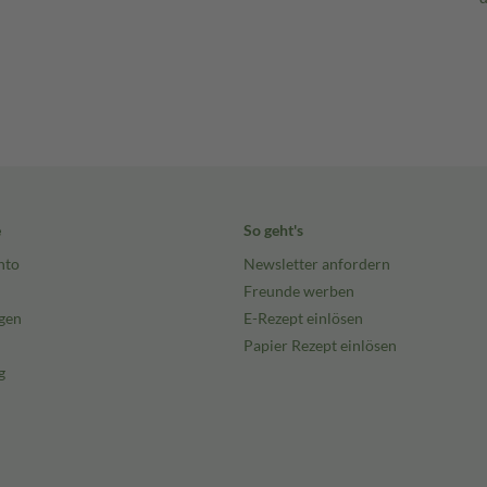
e
So geht's
nto
Newsletter anfordern
Freunde werben
gen
E-Rezept einlösen
Papier Rezept einlösen
g