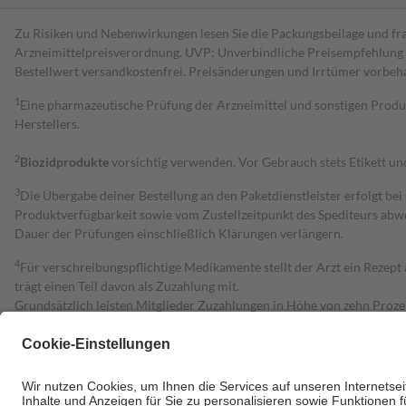
Zu Risiken und Nebenwirkungen lesen Sie die Packungsbeilage und fra
Arzneimittelpreisverordnung. UVP: Unverbindliche Preisempfehlung de
Bestell­wert versand­kosten­frei. Preisänderungen und Irrtümer vorbeh
1
Eine pharmazeutische Prüfung der Arzneimittel und sonstigen Pro
Herstellers.
2
Biozidprodukte
vorsichtig verwenden. Vor Gebrauch stets Etikett u
3
Die Übergabe deiner Bestellung an den Paketdienstleister erfolgt bei
Produktverfügbarkeit sowie vom Zustellzeitpunkt des Spediteurs abwe
Dauer der Prüfungen einschließlich Klärungen verlängern.
4
Für verschreibungspflichtige Medikamente stellt der Arzt ein Rezept 
trägt einen Teil davon als Zuzahlung mit.
Grundsätzlich leisten Mitglieder Zuzahlungen in Höhe von zehn Proz
zu entrichten.
Diese Regeln gelten grundsätzlich auch für Online-Apotheken.
Bei Heilmitteln und häuslicher Krankenpflege beträgt die Zuzahlung 
Um das Engagement der Versicherten für ihre eigene Gesundheit zu stä
• Kindern und Jugendlichen bis zum vollendeten 18. Lebensjahr mit