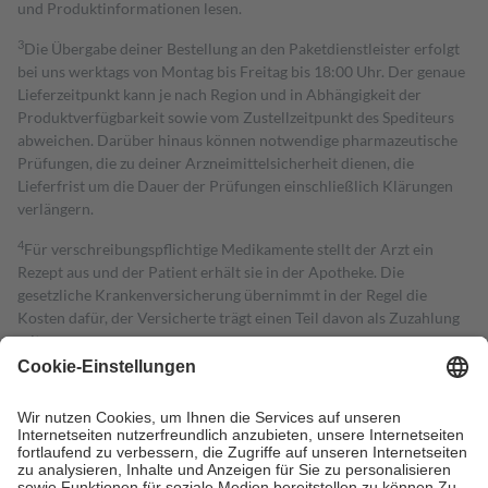
und Produktinformationen lesen.
3
Die Übergabe deiner Bestellung an den Paketdienstleister erfolgt
bei uns werktags von Montag bis Freitag bis 18:00 Uhr. Der genaue
Lieferzeitpunkt kann je nach Region und in Abhängigkeit der
Produktverfügbarkeit sowie vom Zustellzeitpunkt des Spediteurs
abweichen. Darüber hinaus können notwendige pharmazeutische
Prüfungen, die zu deiner Arzneimittelsicherheit dienen, die
Lieferfrist um die Dauer der Prüfungen einschließlich Klärungen
verlängern.
4
Für verschreibungspflichtige Medikamente stellt der Arzt ein
Rezept aus und der Patient erhält sie in der Apotheke. Die
gesetzliche Krankenversicherung übernimmt in der Regel die
Kosten dafür, der Versicherte trägt einen Teil davon als Zuzahlung
mit.
Grundsätzlich leisten Mitglieder Zuzahlungen in Höhe von zehn
Prozent des Abgabepreises,
mindestens
jedoch
fünf Euro
und
höchstens zehn Euro.
Es sind jedoch nie mehr als die tatsächlichen
Kosten der Leistung zu entrichten.
Diese Regeln gelten grundsätzlich auch für Online-Apotheken.
Bei Heilmitteln und häuslicher Krankenpflege beträgt die