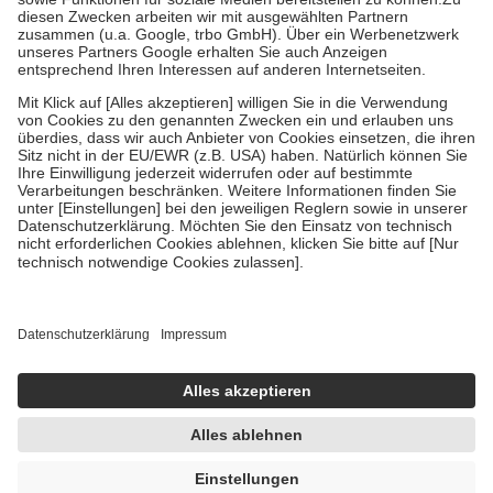
Zuzahlung zehn Prozent der Kosten sowie zehn Euro je
Verordnung.
Um das Engagement der Versicherten für ihre eigene Gesundheit zu
stärken und die besondere Stellung der Familie zu unterstützen,
fallen
keine Zuzahlungen
an bei:
• Kindern und Jugendlichen bis zum vollendeten 18. Lebensjahr
mit Ausnahme der Fahrkosten
• Untersuchungen zur Vorsorge und Früherkennung, die von der
GKV getragen werden
• empfohlenen Schutzimpfungen
• Harn- und Blutteststreifen
Wir nutzen Trusted Shops als unabhängigen Dienstleister für die
Einholung von Bewertungen. Trusted Shops hat Maßnahmen
getroffen, um sicherzustellen, dass es sich um echte Bewertungen
handelt. Mehr Informationen findest du hier:
https://help.etrusted.com/hc/de/articles/4419944605341
Einige Bilder und Inhalte wurden unter Zuhilfenahme künstlicher
Intelligenz erstellt.
UVP:
23,40 €