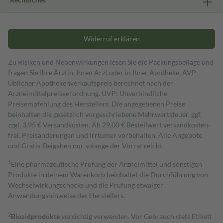
Widerruf erklären
Zu Risiken und Nebenwirkungen lesen Sie die Packungsbeilage und
fragen Sie Ihre Ärztin, Ihren Arzt oder in Ihrer Apotheke. AVP:
Üblicher Apothekenverkaufspreis berechnet nach der
Arzneimittelpreisverordnung. UVP: Unverbindliche
Preisempfehlung des Herstellers. Die angegebenen Preise
beinhalten die gesetzlich vorgeschriebene Mehrwertsteuer, ggf.
zzgl. 3,95 € Versandkosten. Ab 29,00 € Bestell­wert versand­kosten­
frei. Preisänderungen und Irrtümer vorbehalten. Alle Angebote
und Gratis-Beigaben nur solange der Vorrat reicht.
1
Eine pharmazeutische Prüfung der Arzneimittel und sonstigen
Produkte in deinem Warenkorb beinhaltet die Durchführung von
Wechselwirkungschecks und die Prüfung etwaiger
Anwendungshinweise des Herstellers.
2
Biozidprodukte
vorsichtig verwenden. Vor Gebrauch stets Etikett