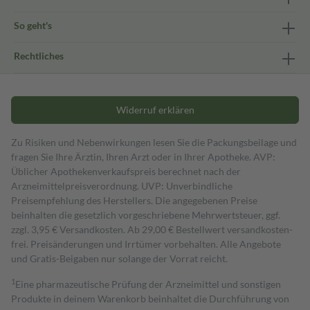
So geht's
Rechtliches
Widerruf erklären
Zu Risiken und Nebenwirkungen lesen Sie die Packungsbeilage und
fragen Sie Ihre Ärztin, Ihren Arzt oder in Ihrer Apotheke. AVP:
Üblicher Apothekenverkaufspreis berechnet nach der
Arzneimittelpreisverordnung. UVP: Unverbindliche
Preisempfehlung des Herstellers. Die angegebenen Preise
beinhalten die gesetzlich vorgeschriebene Mehrwertsteuer, ggf.
zzgl. 3,95 € Versandkosten. Ab 29,00 € Bestell­wert versand­kosten­
frei. Preisänderungen und Irrtümer vorbehalten. Alle Angebote
und Gratis-Beigaben nur solange der Vorrat reicht.
1
Eine pharmazeutische Prüfung der Arzneimittel und sonstigen
Produkte in deinem Warenkorb beinhaltet die Durchführung von