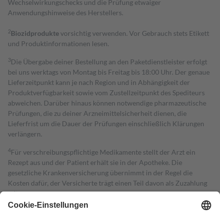
Wechselwirkungschecks und die Prüfung etwaiger
Anwendungshinweise des Herstellers.
2
Biozidprodukte
vorsichtig verwenden. Vor Gebrauch stets Etikett
und Produktinformationen lesen.
3
Die Übergabe deiner Bestellung an den Paketdienstleister erfolgt
bei uns werktags von Montag bis Freitag bis 18:00 Uhr. Der genaue
Lieferzeitpunkt kann je nach Region und in Abhängigkeit der
Produktverfügbarkeit sowie vom Zustellzeitpunkt des Spediteurs
abweichen. Darüber hinaus können notwendige pharmazeutische
Prüfungen, die zu deiner Arzneimittelsicherheit dienen, die
Lieferfrist um die Dauer der Prüfungen einschließlich Klärungen
verlängern.
4
Für verschreibungspflichtige Medikamente stellt der Arzt ein
Rezept aus und der Patient erhält sie in der Apotheke. Die
gesetzliche Krankenversicherung übernimmt in der Regel die
Kosten dafür, der Versicherte trägt einen Teil davon als Zuzahlung
mit.
Grundsätzlich leisten Mitglieder Zuzahlungen in Höhe von zehn
Prozent des Abgabepreises,
mindestens
jedoch
fünf Euro
und