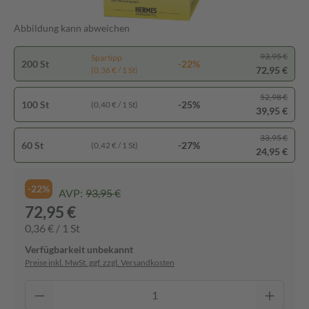
Abbildung kann abweichen
93,95 €
Spartipp
200 St
-22%
72,95 €
(0,36 € / 1 St)
52,98 €
100 St
-25%
(0,40 € / 1 St)
39,95 €
33,95 €
60 St
-27%
(0,42 € / 1 St)
24,95 €
-22%
AVP:
93,95 €
72,95 €
0,36 € / 1 St
Verfügbarkeit unbekannt
Preise inkl. MwSt. ggf. zzgl. Versandkosten