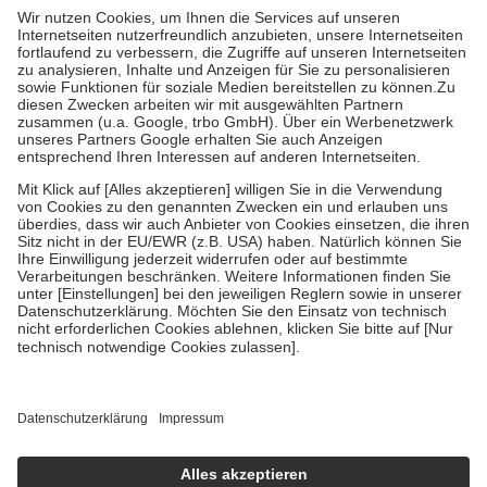
höchstens zehn Euro.
Es sind jedoch nie mehr als die tatsächlichen
Kosten der Leistung zu entrichten.
Diese Regeln gelten grundsätzlich auch für Online-Apotheken.
Bei Heilmitteln und häuslicher Krankenpflege beträgt die
Zuzahlung zehn Prozent der Kosten sowie zehn Euro je
Verordnung.
Um das Engagement der Versicherten für ihre eigene Gesundheit zu
stärken und die besondere Stellung der Familie zu unterstützen,
fallen
keine Zuzahlungen
an bei:
• Kindern und Jugendlichen bis zum vollendeten 18. Lebensjahr
mit Ausnahme der Fahrkosten
• Untersuchungen zur Vorsorge und Früherkennung, die von der
GKV getragen werden
• empfohlenen Schutzimpfungen
• Harn- und Blutteststreifen
Wir nutzen Trusted Shops als unabhängigen Dienstleister für die
Einholung von Bewertungen. Trusted Shops hat Maßnahmen
getroffen, um sicherzustellen, dass es sich um echte Bewertungen
handelt. Mehr Informationen findest du hier:
https://help.etrusted.com/hc/de/articles/4419944605341