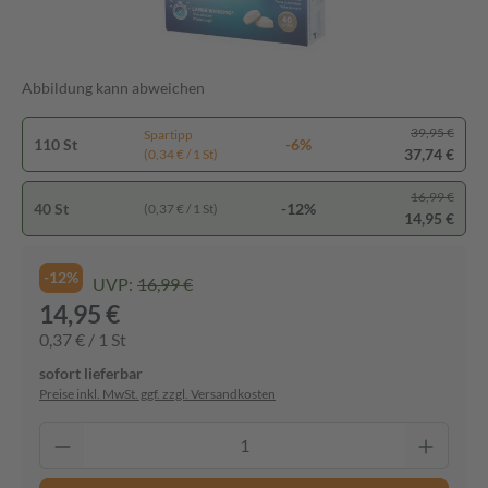
Abbildung kann abweichen
39,95 €
Spartipp
110 St
-6%
37,74 €
(0,34 € / 1 St)
16,99 €
40 St
-12%
(0,37 € / 1 St)
14,95 €
-12%
UVP:
16,99 €
14,95 €
0,37 € / 1 St
sofort lieferbar
Preise inkl. MwSt. ggf. zzgl. Versandkosten