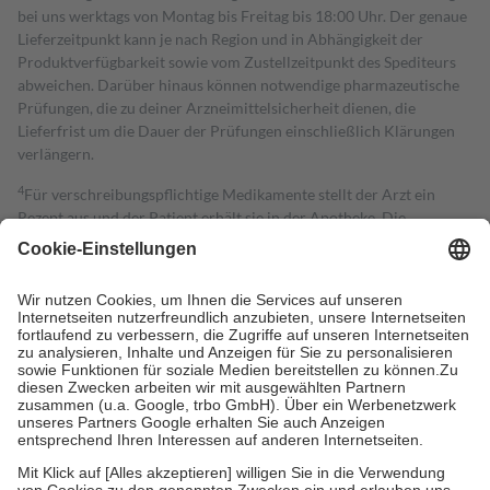
bei uns werktags von Montag bis Freitag bis 18:00 Uhr. Der genaue
Lieferzeitpunkt kann je nach Region und in Abhängigkeit der
Produktverfügbarkeit sowie vom Zustellzeitpunkt des Spediteurs
abweichen. Darüber hinaus können notwendige pharmazeutische
Prüfungen, die zu deiner Arzneimittelsicherheit dienen, die
Lieferfrist um die Dauer der Prüfungen einschließlich Klärungen
verlängern.
4
Für verschreibungspflichtige Medikamente stellt der Arzt ein
Rezept aus und der Patient erhält sie in der Apotheke. Die
gesetzliche Krankenversicherung übernimmt in der Regel die
Kosten dafür, der Versicherte trägt einen Teil davon als Zuzahlung
mit.
Grundsätzlich leisten Mitglieder Zuzahlungen in Höhe von zehn
Prozent des Abgabepreises,
mindestens
jedoch
fünf Euro
und
höchstens zehn Euro.
Es sind jedoch nie mehr als die tatsächlichen
Kosten der Leistung zu entrichten.
Diese Regeln gelten grundsätzlich auch für Online-Apotheken.
Bei Heilmitteln und häuslicher Krankenpflege beträgt die
Zuzahlung zehn Prozent der Kosten sowie zehn Euro je
Verordnung.