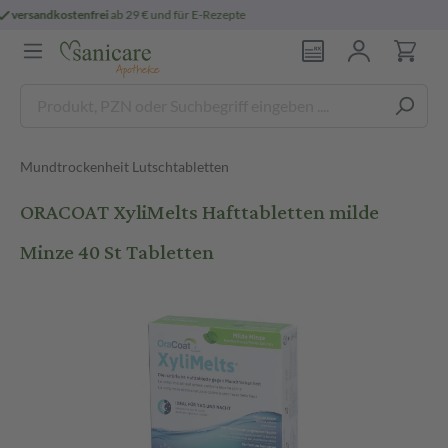
e
persönliche
pharmazeutische Beratung
Mundtrockenheit Lutschtabletten
ORACOAT XyliMelts Hafttabletten milde
Minze 40 St Tabletten