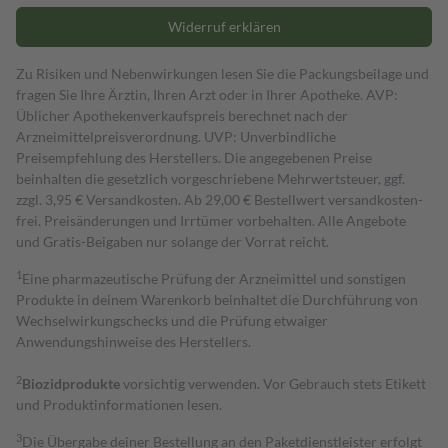
Widerruf erklären
Zu Risiken und Nebenwirkungen lesen Sie die Packungsbeilage und
fragen Sie Ihre Ärztin, Ihren Arzt oder in Ihrer Apotheke. AVP:
Üblicher Apothekenverkaufspreis berechnet nach der
Arzneimittelpreisverordnung. UVP: Unverbindliche
Preisempfehlung des Herstellers. Die angegebenen Preise
beinhalten die gesetzlich vorgeschriebene Mehrwertsteuer, ggf.
zzgl. 3,95 € Versandkosten. Ab 29,00 € Bestell­wert versand­kosten­
frei. Preisänderungen und Irrtümer vorbehalten. Alle Angebote
und Gratis-Beigaben nur solange der Vorrat reicht.
1
Eine pharmazeutische Prüfung der Arzneimittel und sonstigen
Produkte in deinem Warenkorb beinhaltet die Durchführung von
Wechselwirkungschecks und die Prüfung etwaiger
Anwendungshinweise des Herstellers.
2
Biozidprodukte
vorsichtig verwenden. Vor Gebrauch stets Etikett
und Produktinformationen lesen.
3
Die Übergabe deiner Bestellung an den Paketdienstleister erfolgt