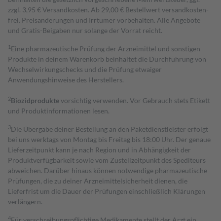
zzgl. 3,95 € Versandkosten. Ab 29,00 € Bestell­wert versand­kosten­
frei. Preisänderungen und Irrtümer vorbehalten. Alle Angebote
und Gratis-Beigaben nur solange der Vorrat reicht.
1
Eine pharmazeutische Prüfung der Arzneimittel und sonstigen
Produkte in deinem Warenkorb beinhaltet die Durchführung von
Wechselwirkungschecks und die Prüfung etwaiger
Anwendungshinweise des Herstellers.
2
Biozidprodukte
vorsichtig verwenden. Vor Gebrauch stets Etikett
und Produktinformationen lesen.
3
Die Übergabe deiner Bestellung an den Paketdienstleister erfolgt
bei uns werktags von Montag bis Freitag bis 18:00 Uhr. Der genaue
Lieferzeitpunkt kann je nach Region und in Abhängigkeit der
Produktverfügbarkeit sowie vom Zustellzeitpunkt des Spediteurs
abweichen. Darüber hinaus können notwendige pharmazeutische
Prüfungen, die zu deiner Arzneimittelsicherheit dienen, die
Lieferfrist um die Dauer der Prüfungen einschließlich Klärungen
verlängern.
4
Für verschreibungspflichtige Medikamente stellt der Arzt ein