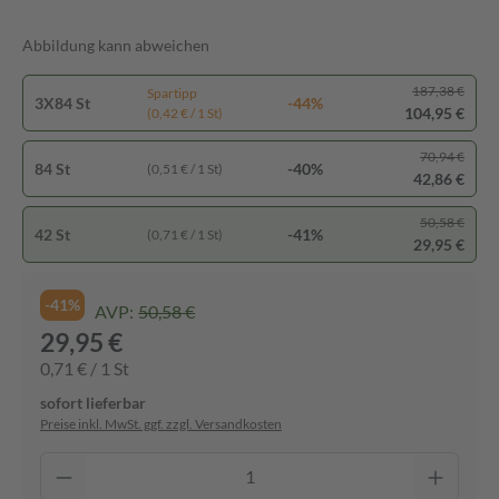
Abbildung kann abweichen
187,38 €
Spartipp
3X84 St
-44%
104,95 €
(0,42 € / 1 St)
70,94 €
84 St
-40%
(0,51 € / 1 St)
42,86 €
50,58 €
42 St
-41%
(0,71 € / 1 St)
29,95 €
-41%
AVP:
50,58 €
29,95 €
0,71 € / 1 St
sofort lieferbar
Preise inkl. MwSt. ggf. zzgl. Versandkosten