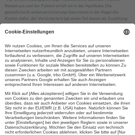
Rezept aus und der Patient erhält sie in der Apotheke. Die
gesetzliche Krankenversicherung übernimmt in der Regel die
Kosten dafür, der Versicherte trägt einen Teil davon als Zuzahlung
mit.
Grundsätzlich leisten Mitglieder Zuzahlungen in Höhe von zehn
Prozent des Abgabepreises,
mindestens
jedoch
fünf Euro
und
höchstens zehn Euro.
Es sind jedoch nie mehr als die tatsächlichen
Kosten der Leistung zu entrichten.
Diese Regeln gelten grundsätzlich auch für Online-Apotheken.
Bei Heilmitteln und häuslicher Krankenpflege beträgt die
Zuzahlung zehn Prozent der Kosten sowie zehn Euro je
Verordnung.
Um das Engagement der Versicherten für ihre eigene Gesundheit zu
stärken und die besondere Stellung der Familie zu unterstützen,
fallen
keine Zuzahlungen
an bei:
• Kindern und Jugendlichen bis zum vollendeten 18. Lebensjahr
mit Ausnahme der Fahrkosten
• Untersuchungen zur Vorsorge und Früherkennung, die von der
GKV getragen werden
• empfohlenen Schutzimpfungen
• Harn- und Blutteststreifen