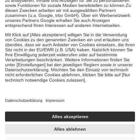
Bei Heilmitteln und häuslicher Krankenpflege beträgt die
Zuzahlung zehn Prozent der Kosten sowie zehn Euro je
Verordnung.
Um das Engagement der Versicherten für ihre eigene Gesundheit zu
stärken und die besondere Stellung der Familie zu unterstützen,
fallen
keine Zuzahlungen
an bei:
• Kindern und Jugendlichen bis zum vollendeten 18. Lebensjahr
mit Ausnahme der Fahrkosten
• Untersuchungen zur Vorsorge und Früherkennung, die von der
GKV getragen werden
• empfohlenen Schutzimpfungen
• Harn- und Blutteststreifen
Wir nutzen Trusted Shops als unabhängigen Dienstleister für die
Einholung von Bewertungen. Trusted Shops hat Maßnahmen
getroffen, um sicherzustellen, dass es sich um echte Bewertungen
handelt. Mehr Informationen findest du hier:
https://help.etrusted.com/hc/de/articles/4419944605341
Einige Bilder und Inhalte wurden unter Zuhilfenahme künstlicher
Intelligenz erstellt.