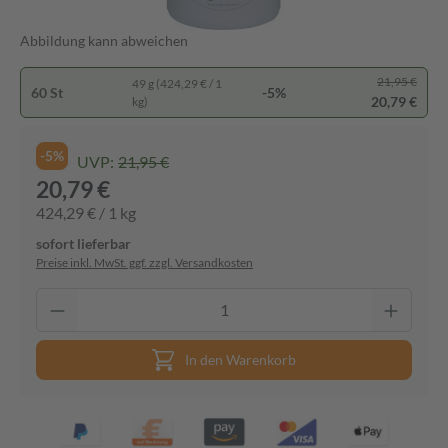
Abbildung kann abweichen
21,95 €
49 g (424,29 € / 1
60 St
-5%
20,79 €
kg)
-5%
UVP:
21,95 €
20,79 €
424,29 € / 1 kg
sofort lieferbar
Preise inkl. MwSt. ggf. zzgl. Versandkosten
In den Warenkorb