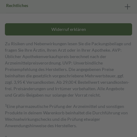
Rechtliches
Widerruf erklären
Zu Risiken und Nebenwirkungen lesen Sie die Packungsbeilage und
fragen Sie Ihre Ärztin, Ihren Arzt oder in Ihrer Apotheke. AVP:
Üblicher Apothekenverkaufspreis berechnet nach der
Arzneimittelpreisverordnung. UVP: Unverbindliche
Preisempfehlung des Herstellers. Die angegebenen Preise
beinhalten die gesetzlich vorgeschriebene Mehrwertsteuer, ggf.
zzgl. 3,95 € Versandkosten. Ab 29,00 € Bestell­wert versand­kosten­
frei. Preisänderungen und Irrtümer vorbehalten. Alle Angebote
und Gratis-Beigaben nur solange der Vorrat reicht.
1
Eine pharmazeutische Prüfung der Arzneimittel und sonstigen
Produkte in deinem Warenkorb beinhaltet die Durchführung von
Wechselwirkungschecks und die Prüfung etwaiger
Anwendungshinweise des Herstellers.