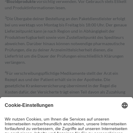
2
Biozidprodukte
vorsichtig verwenden. Vor Gebrauch stets Etikett
und Produktinformationen lesen.
3
Die Übergabe deiner Bestellung an den Paketdienstleister erfolgt
bei uns werktags von Montag bis Freitag bis 18:00 Uhr. Der genaue
Lieferzeitpunkt kann je nach Region und in Abhängigkeit der
Produktverfügbarkeit sowie vom Zustellzeitpunkt des Spediteurs
abweichen. Darüber hinaus können notwendige pharmazeutische
Prüfungen, die zu deiner Arzneimittelsicherheit dienen, die
Lieferfrist um die Dauer der Prüfungen einschließlich Klärungen
verlängern.
4
Für verschreibungspflichtige Medikamente stellt der Arzt ein
Rezept aus und der Patient erhält sie in der Apotheke. Die
gesetzliche Krankenversicherung übernimmt in der Regel die
Kosten dafür, der Versicherte trägt einen Teil davon als Zuzahlung
mit.
Grundsätzlich leisten Mitglieder Zuzahlungen in Höhe von zehn
Prozent des Abgabepreises,
mindestens
jedoch
fünf Euro
und
höchstens zehn Euro.
Es sind jedoch nie mehr als die tatsächlichen
Kosten der Leistung zu entrichten.
Diese Regeln gelten grundsätzlich auch für Online-Apotheken.