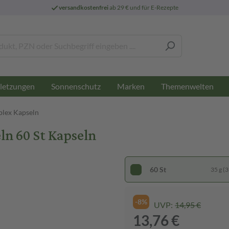
versandkostenfrei
ab 29 € und für E-Rezepte
letzungen
Sonnenschutz
Marken
Themenwelten
lex Kapseln
n 60 St Kapseln
60 St
35 g (3
-8%
UVP:
14,95 €
13,76 €