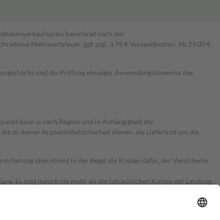
pothekenverkaufspreis berechnet nach der
hriebene Mehrwertsteuer, ggf. zzgl. 3,95 € Versandkosten. Ab 29,00 €
kungschecks und die Prüfung etwaiger Anwendungshinweise des
itpunkt kann je nach Region und in Abhängigkeit der
 zu deiner Arzneimittelsicherheit dienen, die Lieferfrist um die
ersicherung übernimmt in der Regel die Kosten dafür, der Versicherte
Euro.
Es sind jedoch nie mehr als die tatsächlichen Kosten der Leistung