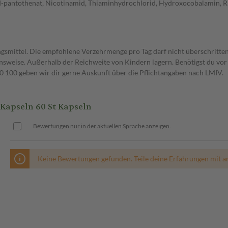
d-pantothenat, Nicotinamid, Thiaminhydrochlorid, Hydroxocobalamin, Rib
gsmittel. Die empfohlene Verzehrmenge pro Tag darf nicht überschritten
weise. Außerhalb der Reichweite von Kindern lagern. Benötigst du vor 
00 geben wir dir gerne Auskunft über die Pflichtangaben nach LMIV.
apseln 60 St Kapseln
Bewertungen nur in der aktuellen Sprache anzeigen.
Keine Bewertungen gefunden. Teile deine Erfahrungen mit a