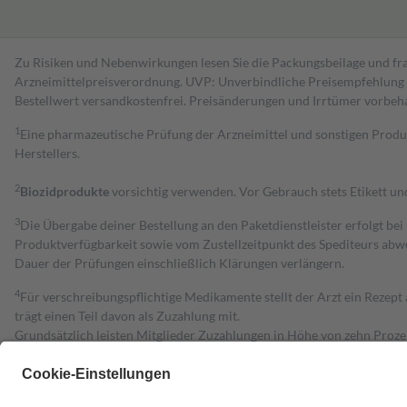
Zu Risiken und Nebenwirkungen lesen Sie die Packungsbeilage und fra
Arzneimittelpreisverordnung. UVP: Unverbindliche Preisempfehlung de
Bestell­wert versand­kosten­frei. Preisänderungen und Irrtümer vorbeh
1
Eine pharmazeutische Prüfung der Arzneimittel und sonstigen Pro
Herstellers.
2
Biozidprodukte
vorsichtig verwenden. Vor Gebrauch stets Etikett u
3
Die Übergabe deiner Bestellung an den Paketdienstleister erfolgt bei
Produktverfügbarkeit sowie vom Zustellzeitpunkt des Spediteurs abwe
Dauer der Prüfungen einschließlich Klärungen verlängern.
4
Für verschreibungspflichtige Medikamente stellt der Arzt ein Rezept 
trägt einen Teil davon als Zuzahlung mit.
Grundsätzlich leisten Mitglieder Zuzahlungen in Höhe von zehn Proz
zu entrichten.
Diese Regeln gelten grundsätzlich auch für Online-Apotheken.
Bei Heilmitteln und häuslicher Krankenpflege beträgt die Zuzahlung 