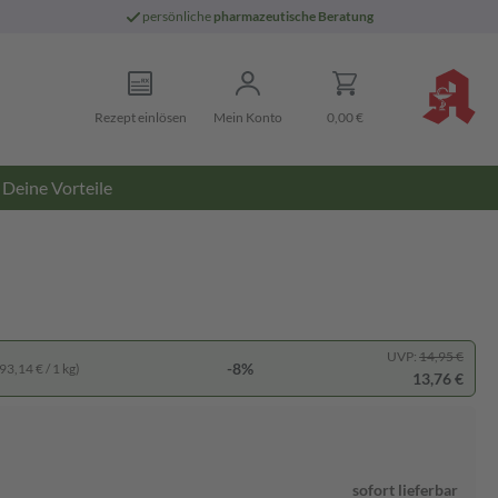
persönliche
pharmazeutische Beratung
Rezept einlösen
Mein Konto
0,00 €
Deine Vorteile
UVP:
14,95 €
-8%
93,14 € / 1 kg)
13,76 €
sofort lieferbar