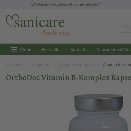
3
E-Rezept:
Heute bestellt,
morgen geliefert
Menü
Bestseller
Sparsets
Schmerzen & Ver
Vitamine
Vitamin B
Vitamin B Komplex
Vitamin B Komp
OrthoDoc Vitamin B-Komplex Kapsel