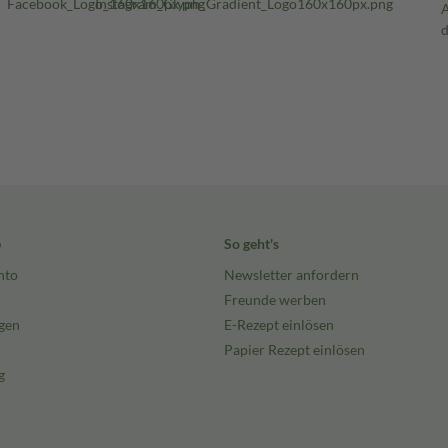
e
So geht's
nto
Newsletter anfordern
Freunde werben
gen
E-Rezept einlösen
Papier Rezept einlösen
g