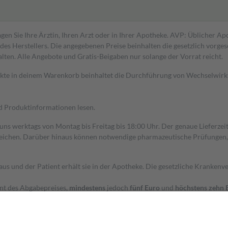
gen Sie Ihre Ärztin, Ihren Arzt oder in Ihrer Apotheke. AVP: Üblicher A
s Herstellers. Die angegebenen Preise beinhalten die gesetzlich vorgesc
alten. Alle Angebote und Gratis-Beigaben nur solange der Vorrat reicht.
dukte in deinem Warenkorb beinhaltet die Durchführung von Wechselwir
nd Produktinformationen lesen.
 uns werktags von Montag bis Freitag bis 18:00 Uhr. Der genaue Lieferze
ichen. Darüber hinaus können notwendige pharmazeutische Prüfungen, die
aus und der Patient erhält sie in der Apotheke. Die gesetzliche Krankenv
ent des Abgabepreises,
mindestens
jedoch
fünf Euro
und
höchstens zehn 
zehn Prozent der Kosten sowie zehn Euro je Verordnung.