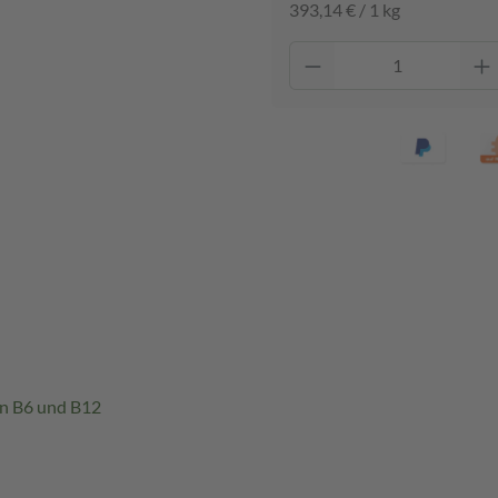
393,14 € / 1 kg
in B6 und B12