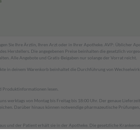
g
gen Sie Ihre Ärztin, Ihren Arzt oder in Ihrer Apotheke. AVP: Üblicher A
s Herstellers. Die angegebenen Preise beinhalten die gesetzlich vorgesc
alten. Alle Angebote und Gratis-Beigaben nur solange der Vorrat reicht.
dukte in deinem Warenkorb beinhaltet die Durchführung von Wechselwir
nd Produktinformationen lesen.
 uns werktags von Montag bis Freitag bis 18:00 Uhr. Der genaue Lieferze
ichen. Darüber hinaus können notwendige pharmazeutische Prüfungen, die
aus und der Patient erhält sie in der Apotheke. Die gesetzliche Krankenv
ent des Abgabepreises,
mindestens
jedoch
fünf Euro
und
höchstens zehn 