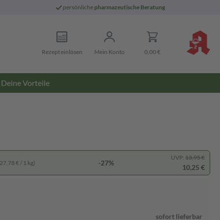
persönliche
pharmazeutische Beratung
Rezept einlösen
Mein Konto
0,00 €
Deine Vorteile
UVP:
13,95 €
-27%
27,78 € / 1 kg)
10,25 €
sofort lieferbar