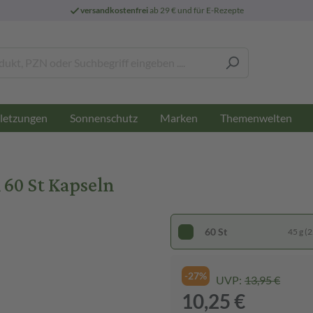
versandkostenfrei
ab 29 € und für E-Rezepte
letzungen
Sonnenschutz
Marken
Themenwelten
60 St Kapseln
60 St
45 g (2
-27%
UVP:
13,95 €
10,25 €