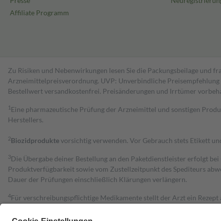
Presse
Neuregistrierun
Affiliate Programm
Zu Risiken und Nebenwirkungen lesen Sie die Packungsbeilage und fra
Arzneimittelpreisverordnung. UVP: Unverbindliche Preisempfehlung de
Bestell­wert versand­kosten­frei. Preisänderungen und Irrtümer vorbeh
1
Eine pharmazeutische Prüfung der Arzneimittel und sonstigen Pro
Herstellers.
2
Biozidprodukte
vorsichtig verwenden. Vor Gebrauch stets Etikett u
3
Die Übergabe deiner Bestellung an den Paketdienstleister erfolgt bei
Produktverfügbarkeit sowie vom Zustellzeitpunkt des Spediteurs abwe
Dauer der Prüfungen einschließlich Klärungen verlängern.
4
Für verschreibungspflichtige Medikamente stellt der Arzt ein Rezept 
trägt einen Teil davon als Zuzahlung mit.
Grundsätzlich leisten Mitglieder Zuzahlungen in Höhe von zehn Proz