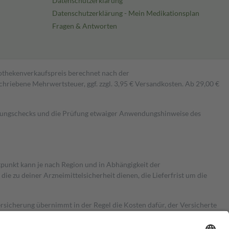
Datenschutzerklärung
Datenschutzerklärung - Mein Medikationsplan
Fragen & Antworten
pothekenverkaufspreis berechnet nach der
hriebene Mehrwertsteuer, ggf. zzgl. 3,95 € Versandkosten. Ab 29,00 €
kungschecks und die Prüfung etwaiger Anwendungshinweise des
itpunkt kann je nach Region und in Abhängigkeit der
 zu deiner Arzneimittelsicherheit dienen, die Lieferfrist um die
ersicherung übernimmt in der Regel die Kosten dafür, der Versicherte
Euro.
Es sind jedoch nie mehr als die tatsächlichen Kosten der Leistung