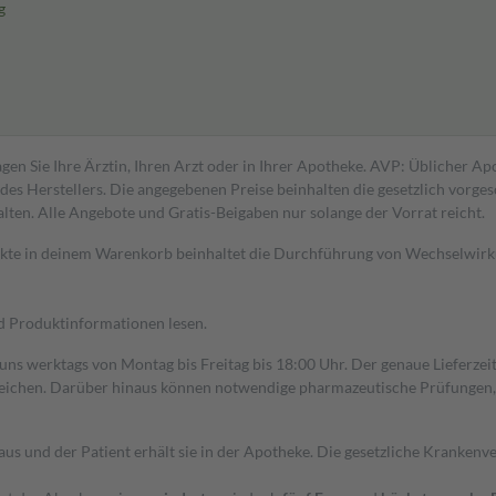
g
gen Sie Ihre Ärztin, Ihren Arzt oder in Ihrer Apotheke. AVP: Üblicher A
s Herstellers. Die angegebenen Preise beinhalten die gesetzlich vorgesc
alten. Alle Angebote und Gratis-Beigaben nur solange der Vorrat reicht.
dukte in deinem Warenkorb beinhaltet die Durchführung von Wechselwir
nd Produktinformationen lesen.
 uns werktags von Montag bis Freitag bis 18:00 Uhr. Der genaue Lieferze
ichen. Darüber hinaus können notwendige pharmazeutische Prüfungen, die
aus und der Patient erhält sie in der Apotheke. Die gesetzliche Krankenv