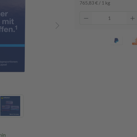
765,83 € / 1 kg
hin