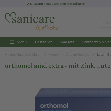
3
E-Rezept:
Heute bestellt,
morgen geliefert
Menü
Bestseller
Sparsets
Schmerzen & Ver
Augen, Nase und Ohren
Augen
Augenvitamine
Lutein Z
orthomol amd extra - mit Zink, Lute