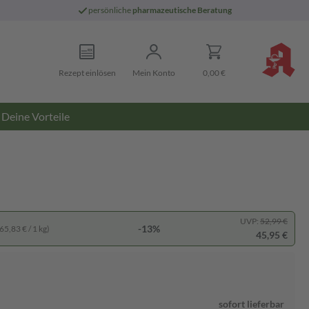
persönliche
pharmazeutische Beratung
Rezept einlösen
Mein Konto
0,00 €
Deine Vorteile
UVP:
52,99 €
-13%
65,83 € / 1 kg)
45,95 €
sofort lieferbar