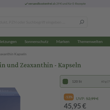
versandkostenfrei
ab 29 € und für E-Rezepte
letzungen
Sonnenschutz
Marken
Themenwelten
eaxanthin Kapseln
in und Zeaxanthin - Kapseln
120 St
60 g (7
-13%
UVP:
52,99 €
45,95 €