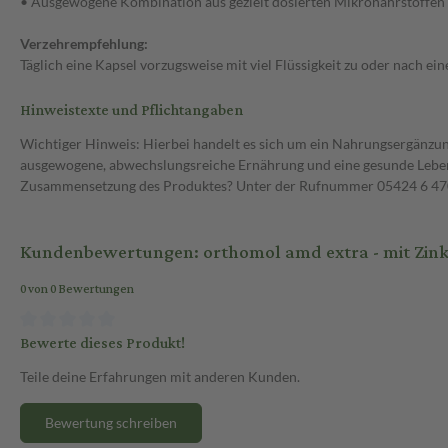
• Ausgewogene Kombination aus gezielt dosierten Mikronährstoffen
Verzehrempfehlung:
Täglich eine Kapsel vorzugsweise mit viel Flüssigkeit zu oder nach ei
Hinweistexte und Pflichtangaben
Wichtiger Hinweis: Hierbei handelt es sich um ein Nahrungsergänzun
ausgewogene, abwechslungsreiche Ernährung und eine gesunde Lebens
Zusammensetzung des Produktes? Unter der Rufnummer 05424 6 470 1
Kundenbewertungen: orthomol amd extra - mit Zink,
0 von 0 Bewertungen
Bewerte dieses Produkt!
Teile deine Erfahrungen mit anderen Kunden.
Bewertung schreiben