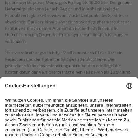
bei uns werktags von Montag bis Freitag bis 18:00 Uhr. Der genaue
Lieferzeitpunkt kann je nach Region und in Abhängigkeit der
Produktverfügbarkeit sowie vom Zustellzeitpunkt des Spediteurs
abweichen. Darüber hinaus können notwendige pharmazeutische
Prüfungen, die zu deiner Arzneimittelsicherheit dienen, die
Lieferfrist um die Dauer der Prüfungen einschließlich Klärungen
verlängern.
4
Für verschreibungspflichtige Medikamente stellt der Arzt ein
Rezept aus und der Patient erhält sie in der Apotheke. Die
gesetzliche Krankenversicherung übernimmt in der Regel die
Kosten dafür, der Versicherte trägt einen Teil davon als Zuzahlung
mit.
Grundsätzlich leisten Mitglieder Zuzahlungen in Höhe von zehn
Prozent des Abgabepreises,
mindestens
jedoch
fünf Euro
und
höchstens zehn Euro.
Es sind jedoch nie mehr als die tatsächlichen
Kosten der Leistung zu entrichten.
Diese Regeln gelten grundsätzlich auch für Online-Apotheken.
Bei Heilmitteln und häuslicher Krankenpflege beträgt die
Zuzahlung zehn Prozent der Kosten sowie zehn Euro je
Verordnung.
Um das Engagement der Versicherten für ihre eigene Gesundheit zu