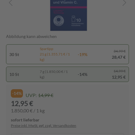
Abbildung kann abweichen
Spartipp
34,99 €
30 St
-19%
21 g (1.355,71 € / 1
28,47 €
kg)
14,99 €
7 g (1.850,00 € / 1
10 St
-14%
12,95 €
kg)
-14%
UVP:
14,99 €
12,95 €
1.850,00 € / 1 kg
sofort lieferbar
Preise inkl. MwSt. ggf. zzgl. Versandkosten