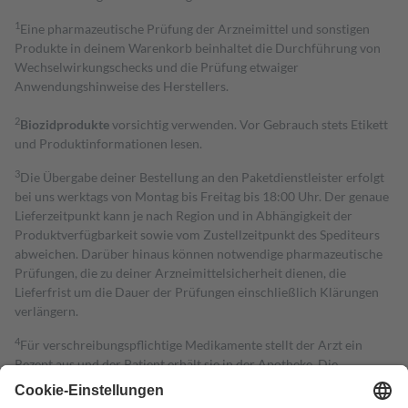
1
Eine pharmazeutische Prüfung der Arzneimittel und sonstigen
Produkte in deinem Warenkorb beinhaltet die Durchführung von
Wechselwirkungschecks und die Prüfung etwaiger
Anwendungshinweise des Herstellers.
2
Biozidprodukte
vorsichtig verwenden. Vor Gebrauch stets Etikett
und Produktinformationen lesen.
3
Die Übergabe deiner Bestellung an den Paketdienstleister erfolgt
bei uns werktags von Montag bis Freitag bis 18:00 Uhr. Der genaue
Lieferzeitpunkt kann je nach Region und in Abhängigkeit der
Produktverfügbarkeit sowie vom Zustellzeitpunkt des Spediteurs
abweichen. Darüber hinaus können notwendige pharmazeutische
Prüfungen, die zu deiner Arzneimittelsicherheit dienen, die
Lieferfrist um die Dauer der Prüfungen einschließlich Klärungen
verlängern.
4
Für verschreibungspflichtige Medikamente stellt der Arzt ein
Rezept aus und der Patient erhält sie in der Apotheke. Die
gesetzliche Krankenversicherung übernimmt in der Regel die
Kosten dafür, der Versicherte trägt einen Teil davon als Zuzahlung