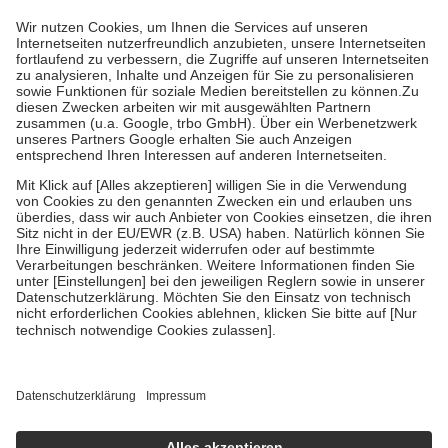
mit.
Grundsätzlich leisten Mitglieder Zuzahlungen in Höhe von zehn
Prozent des Abgabepreises,
mindestens
jedoch
fünf Euro
und
höchstens zehn Euro.
Es sind jedoch nie mehr als die tatsächlichen
Kosten der Leistung zu entrichten.
Diese Regeln gelten grundsätzlich auch für Online-Apotheken.
Bei Heilmitteln und häuslicher Krankenpflege beträgt die
Zuzahlung zehn Prozent der Kosten sowie zehn Euro je
Verordnung.
Um das Engagement der Versicherten für ihre eigene Gesundheit zu
stärken und die besondere Stellung der Familie zu unterstützen,
fallen
keine Zuzahlungen
an bei:
• Kindern und Jugendlichen bis zum vollendeten 18. Lebensjahr
mit Ausnahme der Fahrkosten
• Untersuchungen zur Vorsorge und Früherkennung, die von der
GKV getragen werden
• empfohlenen Schutzimpfungen
• Harn- und Blutteststreifen
Wir nutzen Trusted Shops als unabhängigen Dienstleister für die
Einholung von Bewertungen. Trusted Shops hat Maßnahmen