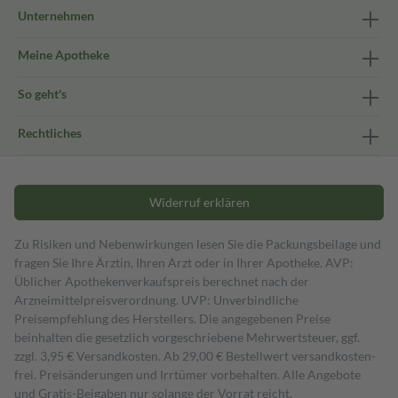
Unternehmen
Meine Apotheke
So geht's
Rechtliches
Widerruf erklären
Zu Risiken und Nebenwirkungen lesen Sie die Packungsbeilage und
fragen Sie Ihre Ärztin, Ihren Arzt oder in Ihrer Apotheke. AVP:
Üblicher Apothekenverkaufspreis berechnet nach der
Arzneimittelpreisverordnung. UVP: Unverbindliche
Preisempfehlung des Herstellers. Die angegebenen Preise
beinhalten die gesetzlich vorgeschriebene Mehrwertsteuer, ggf.
zzgl. 3,95 € Versandkosten. Ab 29,00 € Bestell­wert versand­kosten­
frei. Preisänderungen und Irrtümer vorbehalten. Alle Angebote
und Gratis-Beigaben nur solange der Vorrat reicht.