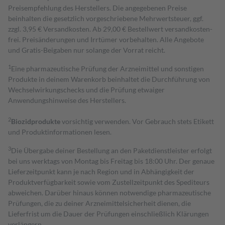
Preisempfehlung des Herstellers. Die angegebenen Preise
beinhalten die gesetzlich vorgeschriebene Mehrwertsteuer, ggf.
zzgl. 3,95 € Versandkosten. Ab 29,00 € Bestell­wert versand­kosten­
frei. Preisänderungen und Irrtümer vorbehalten. Alle Angebote
und Gratis-Beigaben nur solange der Vorrat reicht.
1
Eine pharmazeutische Prüfung der Arzneimittel und sonstigen
Produkte in deinem Warenkorb beinhaltet die Durchführung von
Wechselwirkungschecks und die Prüfung etwaiger
Anwendungshinweise des Herstellers.
2
Biozidprodukte
vorsichtig verwenden. Vor Gebrauch stets Etikett
und Produktinformationen lesen.
3
Die Übergabe deiner Bestellung an den Paketdienstleister erfolgt
bei uns werktags von Montag bis Freitag bis 18:00 Uhr. Der genaue
Lieferzeitpunkt kann je nach Region und in Abhängigkeit der
Produktverfügbarkeit sowie vom Zustellzeitpunkt des Spediteurs
abweichen. Darüber hinaus können notwendige pharmazeutische
Prüfungen, die zu deiner Arzneimittelsicherheit dienen, die
Lieferfrist um die Dauer der Prüfungen einschließlich Klärungen
verlängern.