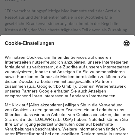
4
Für verschreibungspflichtige Medikamente stellt der Arzt ein
Rezept aus und der Patient erhält sie in der Apotheke. Die
gesetzliche Krankenversicherung übernimmt in der Regel die
Kosten dafür, der Versicherte trägt einen Teil davon als Zuzahlung
mit.
Grundsätzlich leisten Mitglieder Zuzahlungen in Höhe von zehn
Prozent des Abgabepreises,
mindestens
jedoch
fünf Euro
und
höchstens zehn Euro.
Es sind jedoch nie mehr als die tatsächlichen
Kosten der Leistung zu entrichten.
Diese Regeln gelten grundsätzlich auch für Online-Apotheken.
Bei Heilmitteln und häuslicher Krankenpflege beträgt die
Zuzahlung zehn Prozent der Kosten sowie zehn Euro je
Verordnung.
Um das Engagement der Versicherten für ihre eigene Gesundheit zu
stärken und die besondere Stellung der Familie zu unterstützen,
fallen
keine Zuzahlungen
an bei:
• Kindern und Jugendlichen bis zum vollendeten 18. Lebensjahr
mit Ausnahme der Fahrkosten
• Untersuchungen zur Vorsorge und Früherkennung, die von der
GKV getragen werden