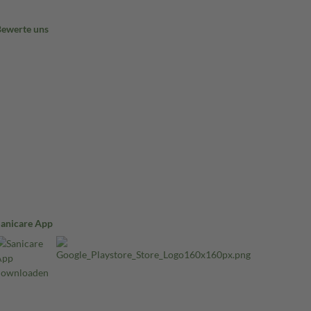
Bewerte uns
Sanicare App