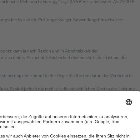
hriebene Mehrwertsteuer, ggf. zzgl. 3,95 € Versandkosten. Ab 29,00 €
kungschecks und die Prüfung etwaiger Anwendungshinweise des
itpunkt kann je nach Region und in Abhängigkeit der
 zu deiner Arzneimittelsicherheit dienen, die Lieferfrist um die
ersicherung übernimmt in der Regel die Kosten dafür, der Versicherte
Euro.
Es sind jedoch nie mehr als die tatsächlichen Kosten der Leistung
e Zuzahlungen
an bei: