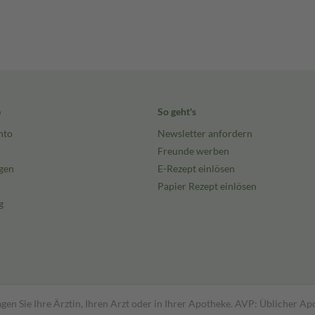
e
So geht's
nto
Newsletter anfordern
Freunde werben
gen
E-Rezept einlösen
Papier Rezept einlösen
g
gen Sie Ihre Ärztin, Ihren Arzt oder in Ihrer Apotheke. AVP: Üblicher A