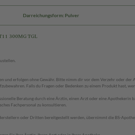
Darreichungsform: Pulver
ST11 300MG TGL
ustellen.
 und erfolgen ohne Gewähr. Bitte nimm dir vor dem Verzehr oder der An
fzubewahren. Falls du Fragen oder Bedenken zu einem Produkt hast, wende
essionelle Beratung durch eine Ärztin, einen Arzt oder eine Apothekerin
sches Fachpersonal zu konsultieren.
n Herstellern oder Dritten bereitgestellt werden, übernimmt die BS-Apot
en Sie Ihre Ärztin, Ihren Arzt oder in Ihrer Apotheke.