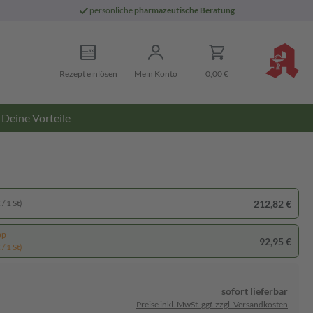
persönliche
pharmazeutische Beratung
Rezept einlösen
Mein Konto
0,00 €
Deine Vorteile
212,82 €
/ 1 St)
pp
92,95 €
/ 1 St)
sofort lieferbar
Preise inkl. MwSt. ggf. zzgl. Versandkosten