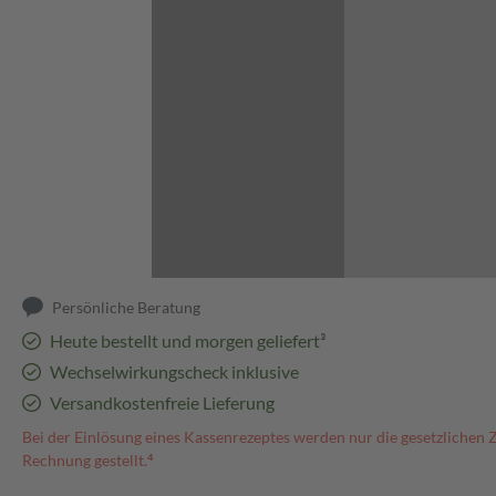
Abbildung kann abweichen
Persönliche Beratung
Heute bestellt und morgen geliefert³
Wechselwirkungscheck inklusive
Versandkostenfreie Lieferung
Bei der Einlösung eines Kassenrezeptes werden nur die gesetzlichen 
Rechnung gestellt.⁴