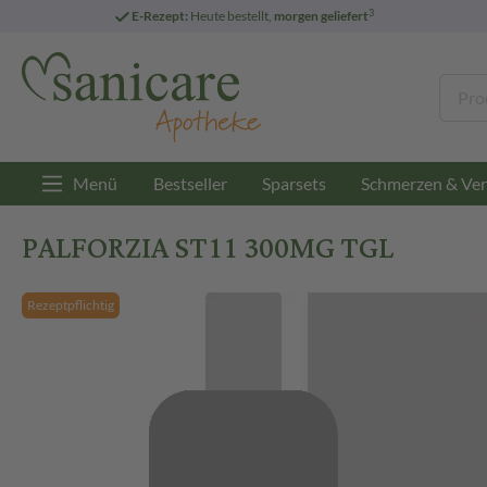
3
E-Rezept:
Heute bestellt,
morgen geliefert
Menü
Bestseller
Sparsets
Schmerzen & Ver
PALFORZIA ST11 300MG TGL
Rezeptpflichtig