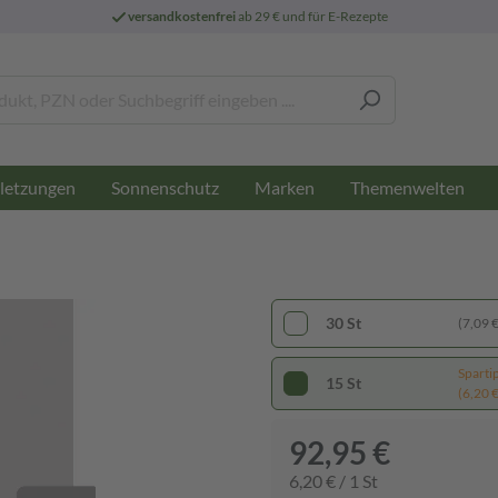
versandkostenfrei
ab 29 € und für E-Rezepte
letzungen
Sonnenschutz
Marken
Themenwelten
30 St
(7,09 € 
Sparti
15 St
(6,20 € 
92,95 €
6,20 € / 1 St