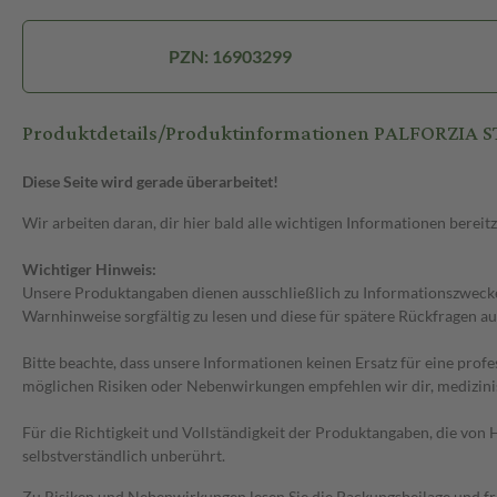
PZN: 16903299
Produktdetails/Produktinformationen PALFORZIA 
Diese Seite wird gerade überarbeitet!
Wir arbeiten daran, dir hier bald alle wichtigen Informationen bereitz
Wichtiger Hinweis:
Unsere Produktangaben dienen ausschließlich zu Informationszwecken
Warnhinweise sorgfältig zu lesen und diese für spätere Rückfragen au
Bitte beachte, dass unsere Informationen keinen Ersatz für eine prof
möglichen Risiken oder Nebenwirkungen empfehlen wir dir, medizini
Für die Richtigkeit und Vollständigkeit der Produktangaben, die vo
selbstverständlich unberührt.
Zu Risiken und Nebenwirkungen lesen Sie die Packungsbeilage und frag