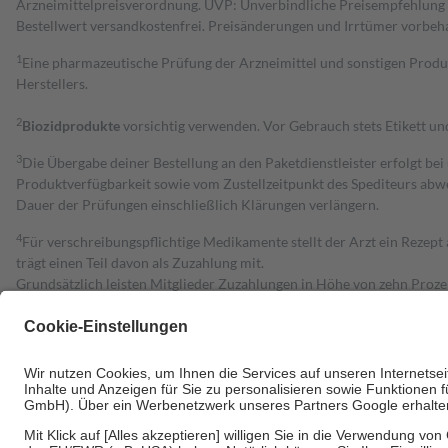
Arzneimittelpreisverordnung. UVP: Unverbindliche Preisempfehlung de
Bestell­wert versand­kosten­frei. Preisänderungen und Irrtümer vorbeh
1
Eine pharmazeutische Prüfung der Arzneimittel und sonstigen Pro
Herstellers.
2
Biozidprodukte
vorsichtig verwenden. Vor Gebrauch stets Etikett u
3
Die Übergabe deiner Bestellung an den Paketdienstleister erfolgt bei
Produktverfügbarkeit sowie vom Zustellzeitpunkt des Spediteurs abwe
Dauer der Prüfungen einschließlich Klärungen verlängern.
4
Für verschreibungspflichtige Medikamente stellt der Arzt ein Rezept 
trägt einen Teil davon als Zuzahlung mit.
Grundsätzlich leisten Mitglieder Zuzahlungen in Höhe von zehn Proz
zu entrichten.
Diese Regeln gelten grundsätzlich auch für Online-Apotheken.
Bei Heilmitteln und häuslicher Krankenpflege beträgt die Zuzahlung 
Um das Engagement der Versicherten für ihre eigene Gesundheit zu stä
• Kindern und Jugendlichen bis zum vollendeten 18. Lebensjahr mit
• Untersuchungen zur Vorsorge und Früherkennung, die von der GKV
• empfohlenen Schutzimpfungen