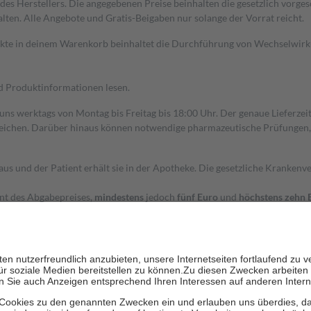
s Herstellers. Die angegebenen Preise beinhalten die gesetzlich vorgesc
alten. Alle Angebote und Gratis-Beigaben nur solange der Vorrat reicht.
dukte in deinem Warenkorb beinhaltet die Durchführung von Wechselwir
nd Produktinformationen lesen.
 uns werktags von Montag bis Freitag bis 18:00 Uhr. Der genaue Lieferze
ichen. Darüber hinaus können notwendige pharmazeutische Prüfungen, die
aus und der Patient erhält sie in der Apotheke. Die gesetzliche Krankenv
ent des Abgabepreises,
mindestens
jedoch
fünf Euro
und
höchstens zehn 
zehn Prozent der Kosten sowie zehn Euro je Verordnung.
rken und die besondere Stellung der Familie zu unterstützen, fallen
kein
 Ausnahme der Fahrkosten
 getragen werden