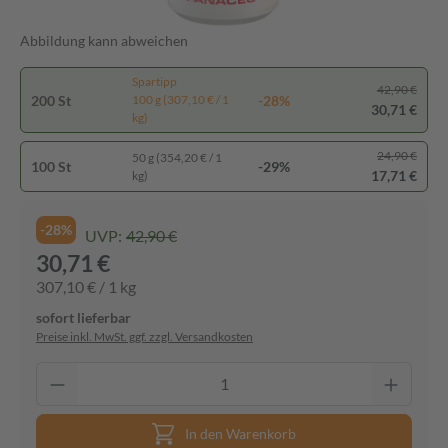
Abbildung kann abweichen
Spartipp
42,90 €
200 St
-28%
100 g (307,10 € / 1
30,71 €
kg)
24,90 €
50 g (354,20 € / 1
100 St
-29%
17,71 €
kg)
-28%
UVP:
42,90 €
30,71 €
307,10 € / 1 kg
sofort lieferbar
Preise inkl. MwSt. ggf. zzgl. Versandkosten
In den Warenkorb