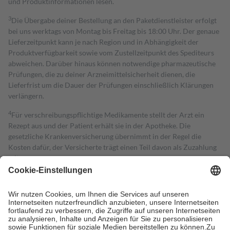
und Produktinformationen lesen.
3
Die Übergabe deiner Bestellung an den Paketdienstleister erfolgt
bei uns werktags von Montag bis Freitag bis 18:00 Uhr. Der genaue
Lieferzeitpunkt kann je nach Region und in Abhängigkeit der
Produktverfügbarkeit sowie vom Zustellzeitpunkt des Spediteurs
abweichen. Darüber hinaus können notwendige pharmazeutische
Prüfungen, die zu deiner Arzneimittelsicherheit dienen, die
Lieferfrist um die Dauer der Prüfungen einschließlich Klärungen
verlängern.
4
Für verschreibungspflichtige Medikamente stellt der Arzt ein
Rezept aus und der Patient erhält sie in der Apotheke. Die
gesetzliche Krankenversicherung übernimmt in der Regel die
Kosten dafür, der Versicherte trägt einen Teil davon als Zuzahlung
mit.
Grundsätzlich leisten Mitglieder Zuzahlungen in Höhe von zehn
Prozent des Abgabepreises,
mindestens
jedoch
fünf Euro
und
höchstens zehn Euro.
Es sind jedoch nie mehr als die tatsächlichen
Kosten der Leistung zu entrichten.
Diese Regeln gelten grundsätzlich auch für Online-Apotheken.
Bei Heilmitteln und häuslicher Krankenpflege beträgt die