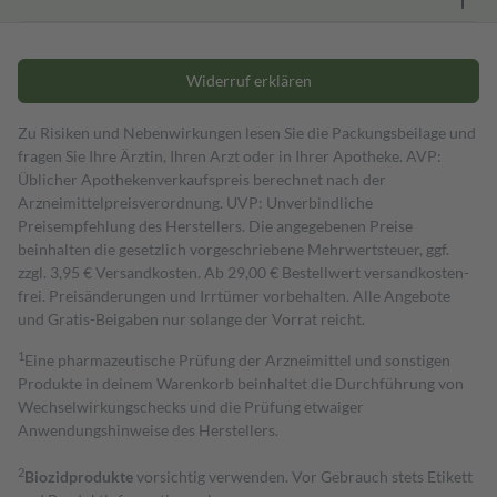
Widerruf erklären
Zu Risiken und Nebenwirkungen lesen Sie die Packungsbeilage und
fragen Sie Ihre Ärztin, Ihren Arzt oder in Ihrer Apotheke. AVP:
Üblicher Apothekenverkaufspreis berechnet nach der
Arzneimittelpreisverordnung. UVP: Unverbindliche
Preisempfehlung des Herstellers. Die angegebenen Preise
beinhalten die gesetzlich vorgeschriebene Mehrwertsteuer, ggf.
zzgl. 3,95 € Versandkosten. Ab 29,00 € Bestell­wert versand­kosten­
frei. Preisänderungen und Irrtümer vorbehalten. Alle Angebote
und Gratis-Beigaben nur solange der Vorrat reicht.
1
Eine pharmazeutische Prüfung der Arzneimittel und sonstigen
Produkte in deinem Warenkorb beinhaltet die Durchführung von
Wechselwirkungschecks und die Prüfung etwaiger
Anwendungshinweise des Herstellers.
2
Biozidprodukte
vorsichtig verwenden. Vor Gebrauch stets Etikett