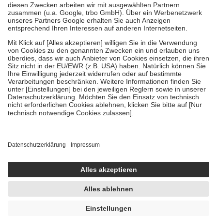
Zuzahlung zehn Prozent der Kosten sowie zehn Euro je
Verordnung.
Um das Engagement der Versicherten für ihre eigene Gesundheit zu
stärken und die besondere Stellung der Familie zu unterstützen,
fallen
keine Zuzahlungen
an bei:
• Kindern und Jugendlichen bis zum vollendeten 18. Lebensjahr
mit Ausnahme der Fahrkosten
• Untersuchungen zur Vorsorge und Früherkennung, die von der
GKV getragen werden
• empfohlenen Schutzimpfungen
• Harn- und Blutteststreifen
Wir nutzen Trusted Shops als unabhängigen Dienstleister für die
Einholung von Bewertungen. Trusted Shops hat Maßnahmen
getroffen, um sicherzustellen, dass es sich um echte Bewertungen
handelt. Mehr Informationen findest du hier:
https://help.etrusted.com/hc/de/articles/4419944605341
Einige Bilder und Inhalte wurden unter Zuhilfenahme künstlicher
Intelligenz erstellt.
UVP:
42,90 €