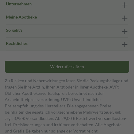
Unternehmen
Meine Apotheke
So geht's
Rechtliches
Widerruf erklären
Zu Risiken und Nebenwirkungen lesen Sie die Packungsbeilage und
fragen Sie Ihre Ärztin, Ihren Arzt oder in Ihrer Apotheke. AVP:
Üblicher Apothekenverkaufspreis berechnet nach der
Arzneimittelpreisverordnung. UVP: Unverbindliche
Preisempfehlung des Herstellers. Die angegebenen Preise
beinhalten die gesetzlich vorgeschriebene Mehrwertsteuer, ggf.
zzgl. 3,95 € Versandkosten. Ab 29,00 € Bestell­wert versand­kosten­
frei. Preisänderungen und Irrtümer vorbehalten. Alle Angebote
und Gratis-Beigaben nur solange der Vorrat reicht.