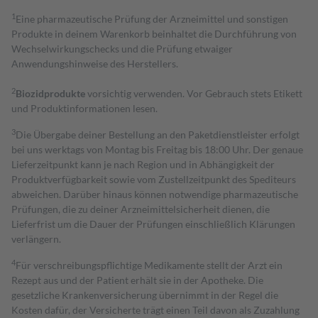
1
Eine pharmazeutische Prüfung der Arzneimittel und sonstigen
Produkte in deinem Warenkorb beinhaltet die Durchführung von
Wechselwirkungschecks und die Prüfung etwaiger
Anwendungshinweise des Herstellers.
2
Biozidprodukte
vorsichtig verwenden. Vor Gebrauch stets Etikett
und Produktinformationen lesen.
3
Die Übergabe deiner Bestellung an den Paketdienstleister erfolgt
bei uns werktags von Montag bis Freitag bis 18:00 Uhr. Der genaue
Lieferzeitpunkt kann je nach Region und in Abhängigkeit der
Produktverfügbarkeit sowie vom Zustellzeitpunkt des Spediteurs
abweichen. Darüber hinaus können notwendige pharmazeutische
Prüfungen, die zu deiner Arzneimittelsicherheit dienen, die
Lieferfrist um die Dauer der Prüfungen einschließlich Klärungen
verlängern.
4
Für verschreibungspflichtige Medikamente stellt der Arzt ein
Rezept aus und der Patient erhält sie in der Apotheke. Die
gesetzliche Krankenversicherung übernimmt in der Regel die
Kosten dafür, der Versicherte trägt einen Teil davon als Zuzahlung