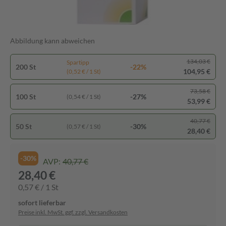
Abbildung kann abweichen
134,03 €
Spartipp
200 St
-22%
104,95 €
(0,52 € / 1 St)
73,58 €
100 St
-27%
(0,54 € / 1 St)
53,99 €
40,77 €
50 St
-30%
(0,57 € / 1 St)
28,40 €
-30%
AVP:
40,77 €
28,40 €
0,57 € / 1 St
sofort lieferbar
Preise inkl. MwSt. ggf. zzgl. Versandkosten