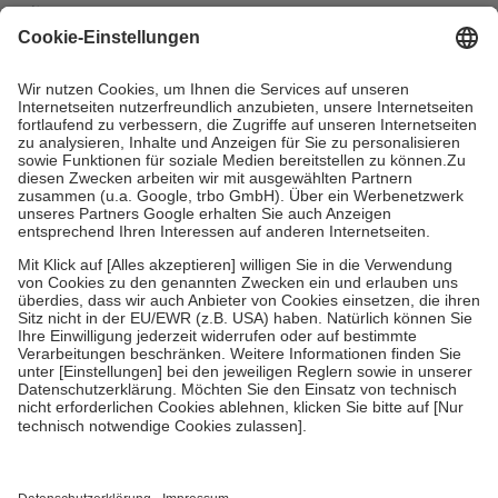
mit.
Grundsätzlich leisten Mitglieder Zuzahlungen in Höhe von zehn
Prozent des Abgabepreises,
mindestens
jedoch
fünf Euro
und
höchstens zehn Euro.
Es sind jedoch nie mehr als die tatsächlichen
Kosten der Leistung zu entrichten.
Diese Regeln gelten grundsätzlich auch für Online-Apotheken.
Bei Heilmitteln und häuslicher Krankenpflege beträgt die
Zuzahlung zehn Prozent der Kosten sowie zehn Euro je
Verordnung.
Um das Engagement der Versicherten für ihre eigene Gesundheit zu
stärken und die besondere Stellung der Familie zu unterstützen,
fallen
keine Zuzahlungen
an bei:
• Kindern und Jugendlichen bis zum vollendeten 18. Lebensjahr
mit Ausnahme der Fahrkosten
• Untersuchungen zur Vorsorge und Früherkennung, die von der
GKV getragen werden
• empfohlenen Schutzimpfungen
• Harn- und Blutteststreifen
Wir nutzen Trusted Shops als unabhängigen Dienstleister für die
Einholung von Bewertungen. Trusted Shops hat Maßnahmen
getroffen, um sicherzustellen, dass es sich um echte Bewertungen