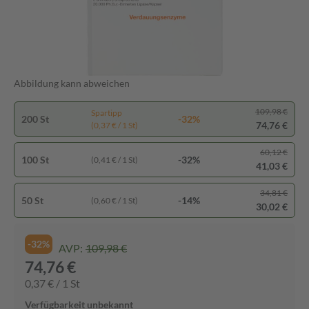
Abbildung kann abweichen
109,98 €
Spartipp
200 St
-32%
74,76 €
(0,37 € / 1 St)
60,12 €
100 St
-32%
(0,41 € / 1 St)
41,03 €
34,81 €
50 St
-14%
(0,60 € / 1 St)
30,02 €
-32%
AVP:
109,98 €
74,76 €
0,37 € / 1 St
Verfügbarkeit unbekannt