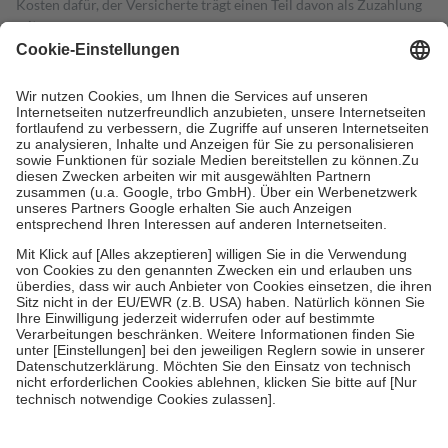
Kosten dafür, der Versicherte trägt einen Teil davon als Zuzahlung
mit.
Grundsätzlich leisten Mitglieder Zuzahlungen in Höhe von zehn
Prozent des Abgabepreises,
mindestens
jedoch
fünf Euro
und
höchstens zehn Euro.
Es sind jedoch nie mehr als die tatsächlichen
Kosten der Leistung zu entrichten.
Diese Regeln gelten grundsätzlich auch für Online-Apotheken.
Bei Heilmitteln und häuslicher Krankenpflege beträgt die
Zuzahlung zehn Prozent der Kosten sowie zehn Euro je
Verordnung.
Um das Engagement der Versicherten für ihre eigene Gesundheit zu
stärken und die besondere Stellung der Familie zu unterstützen,
fallen
keine Zuzahlungen
an bei:
• Kindern und Jugendlichen bis zum vollendeten 18. Lebensjahr
mit Ausnahme der Fahrkosten
• Untersuchungen zur Vorsorge und Früherkennung, die von der
GKV getragen werden
• empfohlenen Schutzimpfungen
• Harn- und Blutteststreifen
Wir nutzen Trusted Shops als unabhängigen Dienstleister für die
Einholung von Bewertungen. Trusted Shops hat Maßnahmen