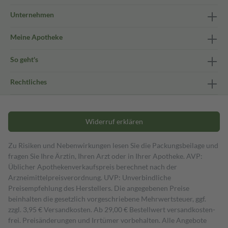
Unternehmen
Meine Apotheke
So geht's
Rechtliches
Widerruf erklären
Zu Risiken und Nebenwirkungen lesen Sie die Packungsbeilage und
fragen Sie Ihre Ärztin, Ihren Arzt oder in Ihrer Apotheke. AVP:
Üblicher Apothekenverkaufspreis berechnet nach der
Arzneimittelpreisverordnung. UVP: Unverbindliche
Preisempfehlung des Herstellers. Die angegebenen Preise
beinhalten die gesetzlich vorgeschriebene Mehrwertsteuer, ggf.
zzgl. 3,95 € Versandkosten. Ab 29,00 € Bestell­wert versand­kosten­
frei. Preisänderungen und Irrtümer vorbehalten. Alle Angebote