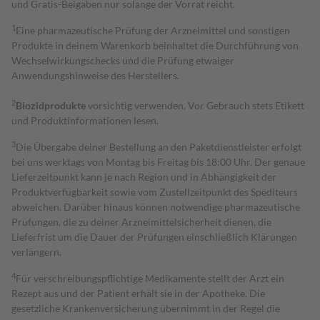
und Gratis-Beigaben nur solange der Vorrat reicht.
1
Eine pharmazeutische Prüfung der Arzneimittel und sonstigen
Produkte in deinem Warenkorb beinhaltet die Durchführung von
Wechselwirkungschecks und die Prüfung etwaiger
Anwendungshinweise des Herstellers.
2
Biozidprodukte
vorsichtig verwenden. Vor Gebrauch stets Etikett
und Produktinformationen lesen.
3
Die Übergabe deiner Bestellung an den Paketdienstleister erfolgt
bei uns werktags von Montag bis Freitag bis 18:00 Uhr. Der genaue
Lieferzeitpunkt kann je nach Region und in Abhängigkeit der
Produktverfügbarkeit sowie vom Zustellzeitpunkt des Spediteurs
abweichen. Darüber hinaus können notwendige pharmazeutische
Prüfungen, die zu deiner Arzneimittelsicherheit dienen, die
Lieferfrist um die Dauer der Prüfungen einschließlich Klärungen
verlängern.
4
Für verschreibungspflichtige Medikamente stellt der Arzt ein
Rezept aus und der Patient erhält sie in der Apotheke. Die
gesetzliche Krankenversicherung übernimmt in der Regel die