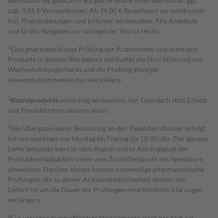
beinhalten die gesetzlich vorgeschriebene Mehrwertsteuer, ggf.
zzgl. 3,95 € Versandkosten. Ab 29,00 € Bestell­wert versand­kosten­
frei. Preisänderungen und Irrtümer vorbehalten. Alle Angebote
und Gratis-Beigaben nur solange der Vorrat reicht.
1
Eine pharmazeutische Prüfung der Arzneimittel und sonstigen
Produkte in deinem Warenkorb beinhaltet die Durchführung von
Wechselwirkungschecks und die Prüfung etwaiger
Anwendungshinweise des Herstellers.
2
Biozidprodukte
vorsichtig verwenden. Vor Gebrauch stets Etikett
und Produktinformationen lesen.
3
Die Übergabe deiner Bestellung an den Paketdienstleister erfolgt
bei uns werktags von Montag bis Freitag bis 18:00 Uhr. Der genaue
Lieferzeitpunkt kann je nach Region und in Abhängigkeit der
Produktverfügbarkeit sowie vom Zustellzeitpunkt des Spediteurs
abweichen. Darüber hinaus können notwendige pharmazeutische
Prüfungen, die zu deiner Arzneimittelsicherheit dienen, die
Lieferfrist um die Dauer der Prüfungen einschließlich Klärungen
verlängern.
4
Für verschreibungspflichtige Medikamente stellt der Arzt ein