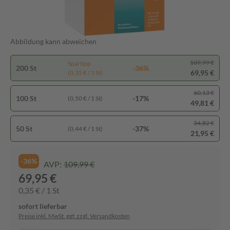
Abbildung kann abweichen
109,99 €
Spartipp
200 St
-36%
69,95 €
(0,35 € / 1 St)
60,13 €
100 St
-17%
(0,50 € / 1 St)
49,81 €
34,82 €
50 St
-37%
(0,44 € / 1 St)
21,95 €
-36%
AVP:
109,99 €
69,95 €
0,35 € / 1 St
sofort lieferbar
Preise inkl. MwSt. ggf. zzgl. Versandkosten