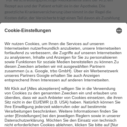
Rezept aus und der Patient erhält sie in der Apotheke. Die
gesetzliche Krankenversicherung übernimmt in der Regel die
Kosten dafür, der Versicherte trägt einen Teil davon als Zuzahlung
mit.
Grundsätzlich leisten Mitglieder Zuzahlungen in Höhe von zehn
Prozent des Abgabepreises,
mindestens
jedoch
fünf Euro
und
höchstens zehn Euro.
Es sind jedoch nie mehr als die tatsächlichen
Kosten der Leistung zu entrichten.
Diese Regeln gelten grundsätzlich auch für Online-Apotheken.
Bei Heilmitteln und häuslicher Krankenpflege beträgt die
Zuzahlung zehn Prozent der Kosten sowie zehn Euro je
Verordnung.
Um das Engagement der Versicherten für ihre eigene Gesundheit zu
stärken und die besondere Stellung der Familie zu unterstützen,
fallen
keine Zuzahlungen
an bei:
• Kindern und Jugendlichen bis zum vollendeten 18. Lebensjahr
mit Ausnahme der Fahrkosten
• Untersuchungen zur Vorsorge und Früherkennung, die von der
GKV getragen werden
• empfohlenen Schutzimpfungen
• Harn- und Blutteststreifen