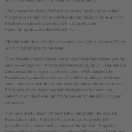
1
Eine pharmazeutische Prüfung der Arzneimittel und sonstigen
Produkte in deinem Warenkorb beinhaltet die Durchführung von
Wechselwirkungschecks und die Prüfung etwaiger
Anwendungshinweise des Herstellers.
2
Biozidprodukte
vorsichtig verwenden. Vor Gebrauch stets Etikett
und Produktinformationen lesen.
3
Die Übergabe deiner Bestellung an den Paketdienstleister erfolgt
bei uns werktags von Montag bis Freitag bis 18:00 Uhr. Der genaue
Lieferzeitpunkt kann je nach Region und in Abhängigkeit der
Produktverfügbarkeit sowie vom Zustellzeitpunkt des Spediteurs
abweichen. Darüber hinaus können notwendige pharmazeutische
Prüfungen, die zu deiner Arzneimittelsicherheit dienen, die
Lieferfrist um die Dauer der Prüfungen einschließlich Klärungen
verlängern.
4
Für verschreibungspflichtige Medikamente stellt der Arzt ein
Rezept aus und der Patient erhält sie in der Apotheke. Die
gesetzliche Krankenversicherung übernimmt in der Regel die
Kosten dafür, der Versicherte trägt einen Teil davon als Zuzahlung