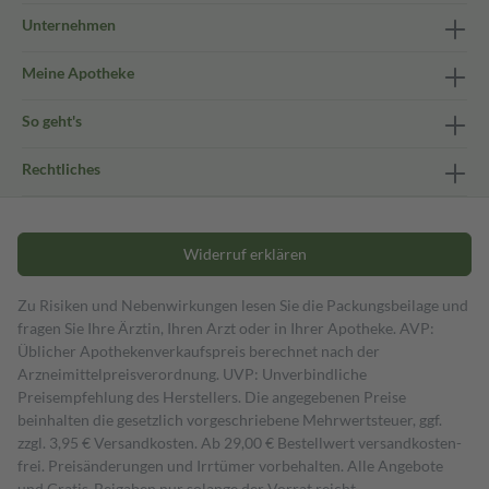
Unternehmen
Meine Apotheke
So geht's
Rechtliches
Widerruf erklären
Zu Risiken und Nebenwirkungen lesen Sie die Packungsbeilage und
fragen Sie Ihre Ärztin, Ihren Arzt oder in Ihrer Apotheke. AVP:
Üblicher Apothekenverkaufspreis berechnet nach der
Arzneimittelpreisverordnung. UVP: Unverbindliche
Preisempfehlung des Herstellers. Die angegebenen Preise
beinhalten die gesetzlich vorgeschriebene Mehrwertsteuer, ggf.
zzgl. 3,95 € Versandkosten. Ab 29,00 € Bestell­wert versand­kosten­
frei. Preisänderungen und Irrtümer vorbehalten. Alle Angebote
und Gratis-Beigaben nur solange der Vorrat reicht.