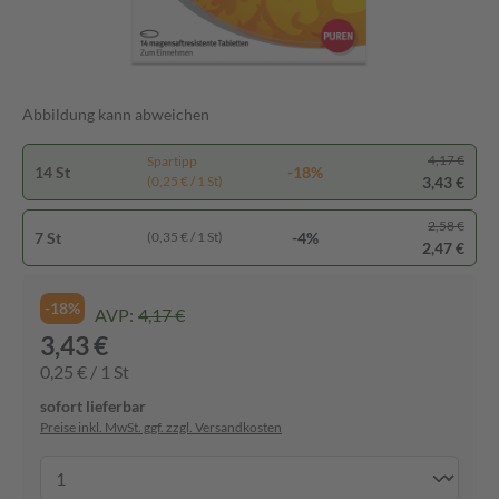
Abbildung kann abweichen
4,17 €
Spartipp
14 St
-18%
3,43 €
(0,25 € / 1 St)
2,58 €
7 St
-4%
(0,35 € / 1 St)
2,47 €
-18%
AVP:
4,17 €
3,43 €
0,25 € / 1 St
sofort lieferbar
Preise inkl. MwSt. ggf. zzgl. Versandkosten