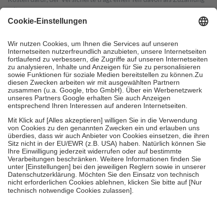
mit.
Grundsätzlich leisten Mitglieder Zuzahlungen in Höhe von zehn
Prozent des Abgabepreises,
mindestens
jedoch
fünf Euro
und
höchstens zehn Euro.
Es sind jedoch nie mehr als die tatsächlichen
Kosten der Leistung zu entrichten.
Diese Regeln gelten grundsätzlich auch für Online-Apotheken.
Bei Heilmitteln und häuslicher Krankenpflege beträgt die
Zuzahlung zehn Prozent der Kosten sowie zehn Euro je
Verordnung.
Um das Engagement der Versicherten für ihre eigene Gesundheit zu
stärken und die besondere Stellung der Familie zu unterstützen,
fallen
keine Zuzahlungen
an bei:
• Kindern und Jugendlichen bis zum vollendeten 18. Lebensjahr
mit Ausnahme der Fahrkosten
• Untersuchungen zur Vorsorge und Früherkennung, die von der
GKV getragen werden
• empfohlenen Schutzimpfungen
• Harn- und Blutteststreifen
Wir nutzen Trusted Shops als unabhängigen Dienstleister für die
Einholung von Bewertungen. Trusted Shops hat Maßnahmen