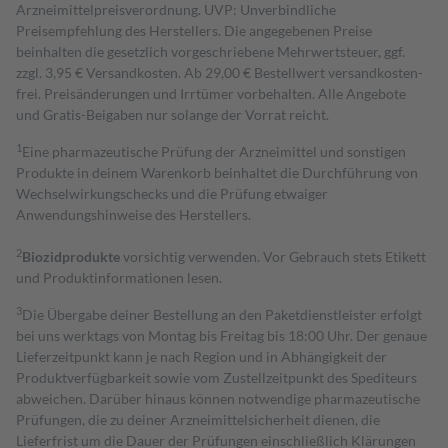
Arzneimittelpreisverordnung. UVP: Unverbindliche
Preisempfehlung des Herstellers. Die angegebenen Preise
beinhalten die gesetzlich vorgeschriebene Mehrwertsteuer, ggf.
zzgl. 3,95 € Versandkosten. Ab 29,00 € Bestell­wert versand­kosten­
frei. Preisänderungen und Irrtümer vorbehalten. Alle Angebote
und Gratis-Beigaben nur solange der Vorrat reicht.
1
Eine pharmazeutische Prüfung der Arzneimittel und sonstigen
Produkte in deinem Warenkorb beinhaltet die Durchführung von
Wechselwirkungschecks und die Prüfung etwaiger
Anwendungshinweise des Herstellers.
2
Biozidprodukte
vorsichtig verwenden. Vor Gebrauch stets Etikett
und Produktinformationen lesen.
3
Die Übergabe deiner Bestellung an den Paketdienstleister erfolgt
bei uns werktags von Montag bis Freitag bis 18:00 Uhr. Der genaue
Lieferzeitpunkt kann je nach Region und in Abhängigkeit der
Produktverfügbarkeit sowie vom Zustellzeitpunkt des Spediteurs
abweichen. Darüber hinaus können notwendige pharmazeutische
Prüfungen, die zu deiner Arzneimittelsicherheit dienen, die
Lieferfrist um die Dauer der Prüfungen einschließlich Klärungen