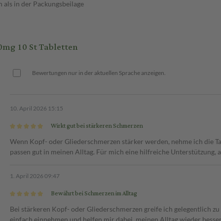
 als in der Packungsbeilage
ommen?
h den Anweisungen in der
mg 10 St Tabletten
 eingenommen werden.
lbe bis eine ganze Tablette (500-
ale Tagesdosis beträgt 3
Bewertungen nur in der aktuellen Sprache anzeigen.
ns 6 Stunden betragen. Die
n werden.
10. April 2026 15:15
Wirkt gut bei stärkeren Schmerzen
Wenn Kopf- oder Gliederschmerzen stärker werden, nehme ich die Tabl
passen gut in meinen Alltag. Für mich eine hilfreiche Unterstützung, 
1. April 2026 09:47
Bewährt bei Schmerzen im Alltag
Bei stärkeren Kopf- oder Gliederschmerzen greife ich gelegentlich zu
einfach einnehmen und helfen mir dabei, meinen Alltag wieder besser