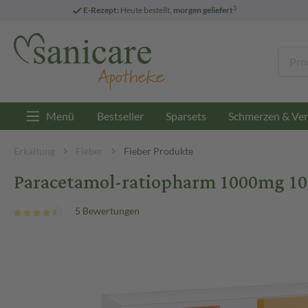
3
E-Rezept:
Heute bestellt,
morgen geliefert
Menü
Bestseller
Sparsets
Schmerzen & Ver
Erkältung
Fieber
Fieber Produkte
Paracetamol-ratiopharm 1000mg 10 
5 Bewertungen