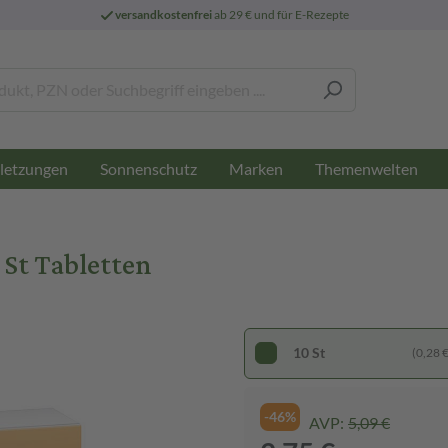
versandkostenfrei
ab 29 € und für E-Rezepte
letzungen
Sonnenschutz
Marken
Themenwelten
St Tabletten
10 St
(0,28 € 
-46%
AVP:
5,09 €