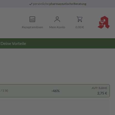
persönliche
pharmazeutische Beratung
Rezept einlösen
Mein Konto
0,00 €
Deine Vorteile
AVP:
5,09 €
-46%
/ 1 St)
2,75 €