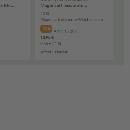
 BEI
Magensaftresistente
 4 St
Weichkapseln
20 St
Magensaftresistente Weichkapseln
-28%
AVP:
15,20 €
10,95 €
0,55 € / 1 St
sofort lieferbar