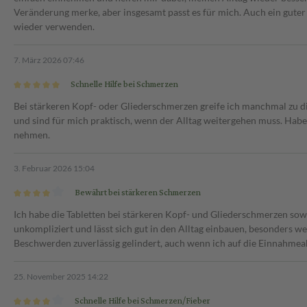
Veränderung merke, aber insgesamt passt es für mich. Auch ein guter 
wieder verwenden.
7. März 2026 07:46
Schnelle Hilfe bei Schmerzen
Bei stärkeren Kopf- oder Gliederschmerzen greife ich manchmal zu di
und sind für mich praktisch, wenn der Alltag weitergehen muss. Habe
nehmen.
3. Februar 2026 15:04
Bewährt bei stärkeren Schmerzen
Ich habe die Tabletten bei stärkeren Kopf- und Gliederschmerzen s
unkompliziert und lässt sich gut in den Alltag einbauen, besonders
Beschwerden zuverlässig gelindert, auch wenn ich auf die Einnahme
25. November 2025 14:22
Schnelle Hilfe bei Schmerzen/Fieber