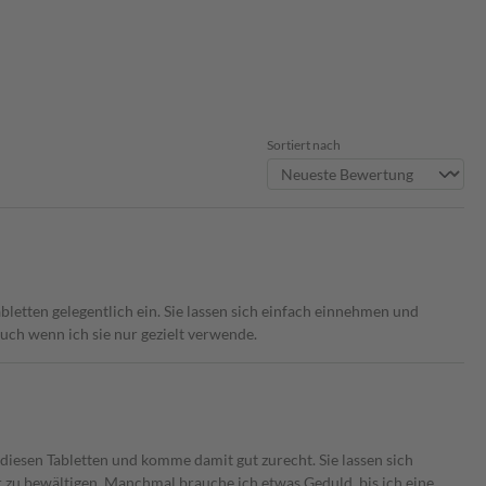
Sortiert nach
etten gelegentlich ein. Sie lassen sich einfach einnehmen und
auch wenn ich sie nur gezielt verwende.
 diesen Tabletten und komme damit gut zurecht. Sie lassen sich
 zu bewältigen. Manchmal brauche ich etwas Geduld, bis ich eine