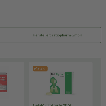
Hersteller: ratiopharm GmbH
Pflanzlich
GeloMyrtol forte 20 St