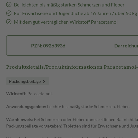
Bei leichten bis mäßig starken Schmerzen und Fieber
Für Erwachsene und Jugendliche ab 16 Jahren / über 50 kg
Mit dem gut verträglichen Wirkstoff Paracetamol
PZN: 09263936
Darreichun
Produktdetails/Produktinformationen Paracetamo
Packungsbeilage
Wirkstoff:
Paracetamol.
Anwendungsgebiete:
Leichte bis mäßig starke Schmerzen. Fieber.
Warnhinweis:
Bei Schmerzen oder Fieber ohne ärztlichen Rat nicht l
Packungsbeilage vorgegeben! Tabletten sind für Erwachsene und Juge