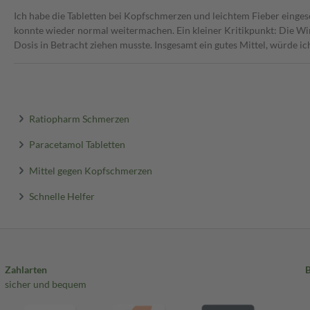
Ich habe die Tabletten bei Kopfschmerzen und leichtem Fieber einges
konnte wieder normal weitermachen. Ein kleiner Kritikpunkt: Die Wir
Dosis in Betracht ziehen musste. Insgesamt ein gutes Mittel, würde i
Ratiopharm Schmerzen
Paracetamol Tabletten
Mittel gegen Kopfschmerzen
Schnelle Helfer
Zahlarten
sicher und bequem