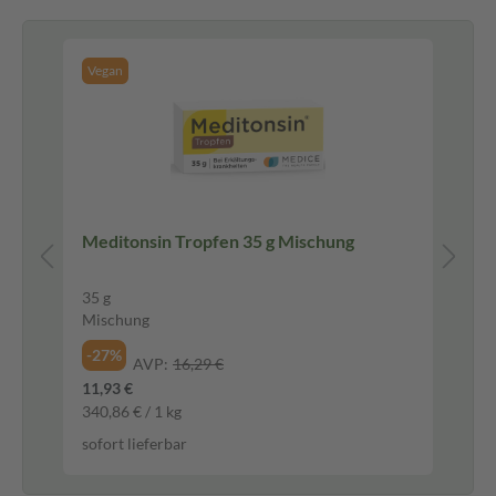
Vegan
Be
 g
Meditonsin Tropfen 35 g Mischung
Be
Sa
35 g
20 
Mischung
Sal
-27%
-1
AVP:
16,29 €
11,93 €
6,9
340,86 € / 1 kg
346
sofort lieferbar
sof