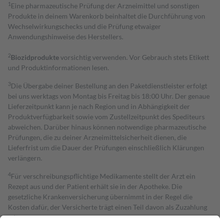
1
Eine pharmazeutische Prüfung der Arzneimittel und sonstigen
Produkte in deinem Warenkorb beinhaltet die Durchführung von
Wechselwirkungschecks und die Prüfung etwaiger
Anwendungshinweise des Herstellers.
2
Biozidprodukte
vorsichtig verwenden. Vor Gebrauch stets Etikett
und Produktinformationen lesen.
3
Die Übergabe deiner Bestellung an den Paketdienstleister erfolgt
bei uns werktags von Montag bis Freitag bis 18:00 Uhr. Der genaue
Lieferzeitpunkt kann je nach Region und in Abhängigkeit der
Produktverfügbarkeit sowie vom Zustellzeitpunkt des Spediteurs
abweichen. Darüber hinaus können notwendige pharmazeutische
Prüfungen, die zu deiner Arzneimittelsicherheit dienen, die
Lieferfrist um die Dauer der Prüfungen einschließlich Klärungen
verlängern.
4
Für verschreibungspflichtige Medikamente stellt der Arzt ein
Rezept aus und der Patient erhält sie in der Apotheke. Die
gesetzliche Krankenversicherung übernimmt in der Regel die
Kosten dafür, der Versicherte trägt einen Teil davon als Zuzahlung
mit.