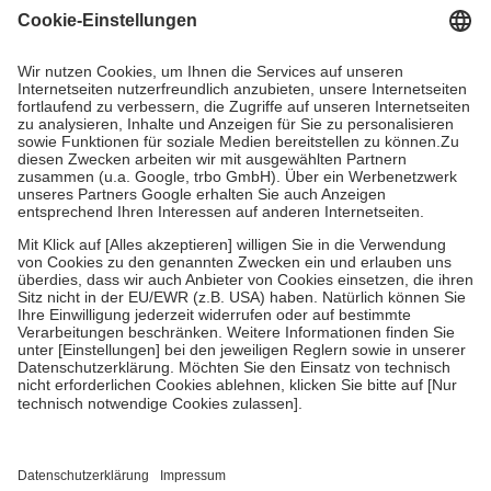
Grundsätzlich leisten Mitglieder Zuzahlungen in Höhe von zehn
Prozent des Abgabepreises,
mindestens
jedoch
fünf Euro
und
höchstens zehn Euro.
Es sind jedoch nie mehr als die tatsächlichen
Kosten der Leistung zu entrichten.
Diese Regeln gelten grundsätzlich auch für Online-Apotheken.
Bei Heilmitteln und häuslicher Krankenpflege beträgt die
Zuzahlung zehn Prozent der Kosten sowie zehn Euro je
Verordnung.
Um das Engagement der Versicherten für ihre eigene Gesundheit zu
stärken und die besondere Stellung der Familie zu unterstützen,
fallen
keine Zuzahlungen
an bei:
• Kindern und Jugendlichen bis zum vollendeten 18. Lebensjahr
mit Ausnahme der Fahrkosten
• Untersuchungen zur Vorsorge und Früherkennung, die von der
GKV getragen werden
• empfohlenen Schutzimpfungen
• Harn- und Blutteststreifen
Wir nutzen Trusted Shops als unabhängigen Dienstleister für die
Einholung von Bewertungen. Trusted Shops hat Maßnahmen
getroffen, um sicherzustellen, dass es sich um echte Bewertungen