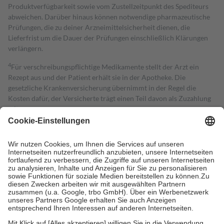
Produktverfügbarkeit sowie vom Zustellzeitpunkt des Spediteurs
abweichen. Darüber hinaus können notwendige pharmazeutische
Prüfungen, die zu deiner Arzneimittelsicherheit dienen, die
Lieferfrist um die Dauer der Prüfungen einschließlich Klärungen
verlängern.
4
Für verschreibungspflichtige Medikamente stellt der Arzt ein
Rezept aus und der Patient erhält sie in der Apotheke. Die
gesetzliche Krankenversicherung übernimmt in der Regel die
Kosten dafür, der Versicherte trägt einen Teil davon als Zuzahlung
mit.
Grundsätzlich leisten Mitglieder Zuzahlungen in Höhe von zehn
Prozent des Abgabepreises,
mindestens
jedoch
fünf Euro
und
höchstens zehn Euro.
Es sind jedoch nie mehr als die tatsächlichen
Kosten der Leistung zu entrichten.
Diese Regeln gelten grundsätzlich auch für Online-Apotheken.
Bei Heilmitteln und häuslicher Krankenpflege beträgt die
Zuzahlung zehn Prozent der Kosten sowie zehn Euro je
Verordnung.
Um das Engagement der Versicherten für ihre eigene Gesundheit zu
stärken und die besondere Stellung der Familie zu unterstützen,