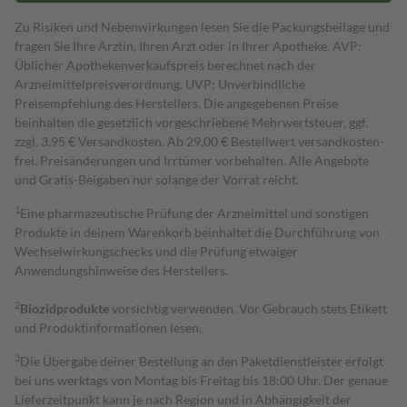
Zu Risiken und Nebenwirkungen lesen Sie die Packungsbeilage und
fragen Sie Ihre Ärztin, Ihren Arzt oder in Ihrer Apotheke. AVP:
Üblicher Apothekenverkaufspreis berechnet nach der
Arzneimittelpreisverordnung. UVP: Unverbindliche
Preisempfehlung des Herstellers. Die angegebenen Preise
beinhalten die gesetzlich vorgeschriebene Mehrwertsteuer, ggf.
zzgl. 3,95 € Versandkosten. Ab 29,00 € Bestell­wert versand­kosten­
frei. Preisänderungen und Irrtümer vorbehalten. Alle Angebote
und Gratis-Beigaben nur solange der Vorrat reicht.
1
Eine pharmazeutische Prüfung der Arzneimittel und sonstigen
Produkte in deinem Warenkorb beinhaltet die Durchführung von
Wechselwirkungschecks und die Prüfung etwaiger
Anwendungshinweise des Herstellers.
2
Biozidprodukte
vorsichtig verwenden. Vor Gebrauch stets Etikett
und Produktinformationen lesen.
3
Die Übergabe deiner Bestellung an den Paketdienstleister erfolgt
bei uns werktags von Montag bis Freitag bis 18:00 Uhr. Der genaue
Lieferzeitpunkt kann je nach Region und in Abhängigkeit der