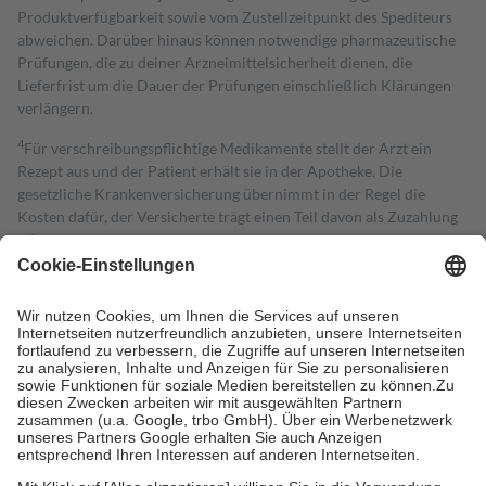
Produktverfügbarkeit sowie vom Zustellzeitpunkt des Spediteurs
abweichen. Darüber hinaus können notwendige pharmazeutische
Prüfungen, die zu deiner Arzneimittelsicherheit dienen, die
Lieferfrist um die Dauer der Prüfungen einschließlich Klärungen
verlängern.
4
Für verschreibungspflichtige Medikamente stellt der Arzt ein
Rezept aus und der Patient erhält sie in der Apotheke. Die
gesetzliche Krankenversicherung übernimmt in der Regel die
Kosten dafür, der Versicherte trägt einen Teil davon als Zuzahlung
mit.
Grundsätzlich leisten Mitglieder Zuzahlungen in Höhe von zehn
Prozent des Abgabepreises,
mindestens
jedoch
fünf Euro
und
höchstens zehn Euro.
Es sind jedoch nie mehr als die tatsächlichen
Kosten der Leistung zu entrichten.
Diese Regeln gelten grundsätzlich auch für Online-Apotheken.
Bei Heilmitteln und häuslicher Krankenpflege beträgt die
Zuzahlung zehn Prozent der Kosten sowie zehn Euro je
Verordnung.
Um das Engagement der Versicherten für ihre eigene Gesundheit zu
stärken und die besondere Stellung der Familie zu unterstützen,