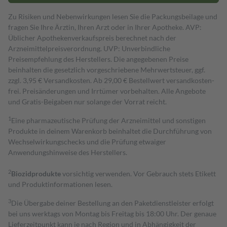
Zu Risiken und Nebenwirkungen lesen Sie die Packungsbeilage und
fragen Sie Ihre Ärztin, Ihren Arzt oder in Ihrer Apotheke. AVP:
Üblicher Apothekenverkaufspreis berechnet nach der
Arzneimittelpreisverordnung. UVP: Unverbindliche
Preisempfehlung des Herstellers. Die angegebenen Preise
beinhalten die gesetzlich vorgeschriebene Mehrwertsteuer, ggf.
zzgl. 3,95 € Versandkosten. Ab 29,00 € Bestell­wert versand­kosten­
frei. Preisänderungen und Irrtümer vorbehalten. Alle Angebote
und Gratis-Beigaben nur solange der Vorrat reicht.
1
Eine pharmazeutische Prüfung der Arzneimittel und sonstigen
Produkte in deinem Warenkorb beinhaltet die Durchführung von
Wechselwirkungschecks und die Prüfung etwaiger
Anwendungshinweise des Herstellers.
2
Biozidprodukte
vorsichtig verwenden. Vor Gebrauch stets Etikett
und Produktinformationen lesen.
3
Die Übergabe deiner Bestellung an den Paketdienstleister erfolgt
bei uns werktags von Montag bis Freitag bis 18:00 Uhr. Der genaue
Lieferzeitpunkt kann je nach Region und in Abhängigkeit der