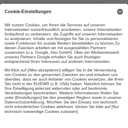
Rezept aus und der Patient erhält sie in der Apotheke. Die
gesetzliche Krankenversicherung übernimmt in der Regel die
Kosten dafür, der Versicherte trägt einen Teil davon als Zuzahlung
mit.
Grundsätzlich leisten Mitglieder Zuzahlungen in Höhe von zehn
Prozent des Abgabepreises,
mindestens
jedoch
fünf Euro
und
höchstens zehn Euro.
Es sind jedoch nie mehr als die tatsächlichen
Kosten der Leistung zu entrichten.
Diese Regeln gelten grundsätzlich auch für Online-Apotheken.
Bei Heilmitteln und häuslicher Krankenpflege beträgt die
Zuzahlung zehn Prozent der Kosten sowie zehn Euro je
Verordnung.
Um das Engagement der Versicherten für ihre eigene Gesundheit zu
stärken und die besondere Stellung der Familie zu unterstützen,
fallen
keine Zuzahlungen
an bei:
• Kindern und Jugendlichen bis zum vollendeten 18. Lebensjahr
mit Ausnahme der Fahrkosten
• Untersuchungen zur Vorsorge und Früherkennung, die von der
GKV getragen werden
• empfohlenen Schutzimpfungen
• Harn- und Blutteststreifen