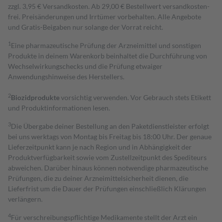
zzgl. 3,95 € Versandkosten. Ab 29,00 € Bestell­wert versand­kosten­
frei. Preisänderungen und Irrtümer vorbehalten. Alle Angebote
und Gratis-Beigaben nur solange der Vorrat reicht.
1
Eine pharmazeutische Prüfung der Arzneimittel und sonstigen
Produkte in deinem Warenkorb beinhaltet die Durchführung von
Wechselwirkungschecks und die Prüfung etwaiger
Anwendungshinweise des Herstellers.
2
Biozidprodukte
vorsichtig verwenden. Vor Gebrauch stets Etikett
und Produktinformationen lesen.
3
Die Übergabe deiner Bestellung an den Paketdienstleister erfolgt
bei uns werktags von Montag bis Freitag bis 18:00 Uhr. Der genaue
Lieferzeitpunkt kann je nach Region und in Abhängigkeit der
Produktverfügbarkeit sowie vom Zustellzeitpunkt des Spediteurs
abweichen. Darüber hinaus können notwendige pharmazeutische
Prüfungen, die zu deiner Arzneimittelsicherheit dienen, die
Lieferfrist um die Dauer der Prüfungen einschließlich Klärungen
verlängern.
4
Für verschreibungspflichtige Medikamente stellt der Arzt ein