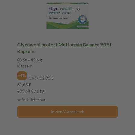
Glycowohl protect Metformin Balance 80 St
Kapseln
80 St = 45,6 g
Kapseln
-4%
UVP:
32,95 €
31,63 €
693,64 € / 1 kg
sofort lieferbar
In den Warenkorb