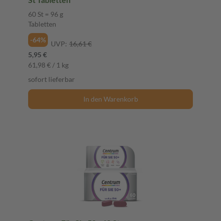
60 St = 96 g
Tabletten
-64%
UVP:
16,61 €
5,95 €
61,98 € / 1 kg
sofort lieferbar
In den Warenkorb