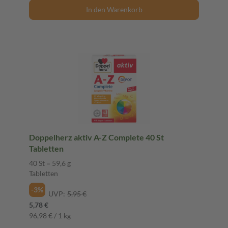
In den Warenkorb
Doppelherz aktiv A-Z Complete 40 St
Tabletten
40 St = 59,6 g
Tabletten
-3%
UVP:
5,95 €
5,78 €
96,98 € / 1 kg