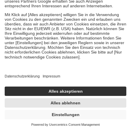
sofort lieferbar
In den Warenkorb
MEGAMAX Vitamine A-Z 100 St Tabletten
100 St = 145 g
Tabletten
-5%
UVP:
19,95 €
18,93 €