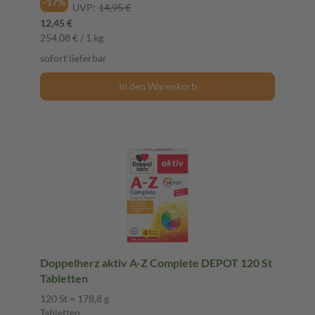
-17%
UVP:
14,95 €
12,45 €
254,08 € / 1 kg
sofort lieferbar
In den Warenkorb
Doppelherz aktiv A-Z Complete DEPOT 120 St
Tabletten
120 St = 178,8 g
Tabletten