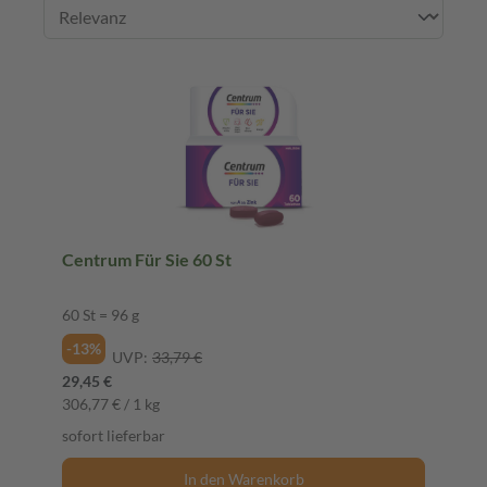
Centrum Für Sie 60 St
60 St = 96 g
-13%
UVP:
33,79 €
29,45 €
306,77 € / 1 kg
sofort lieferbar
In den Warenkorb