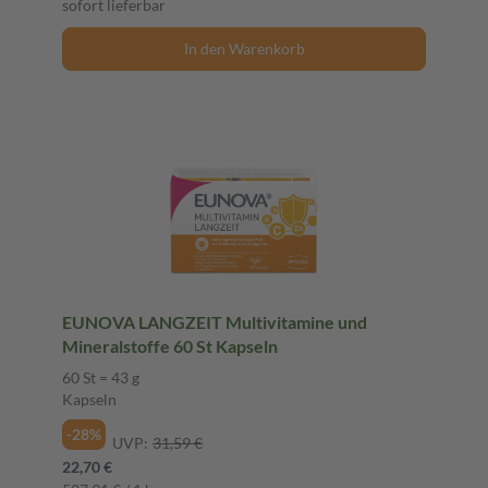
sofort lieferbar
In den Warenkorb
EUNOVA LANGZEIT Multivitamine und
Mineralstoffe 60 St Kapseln
60 St = 43 g
Kapseln
-28%
UVP:
31,59 €
22,70 €