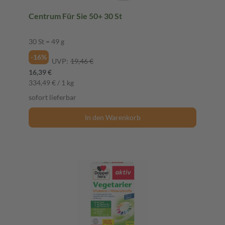
Centrum Für Sie 50+ 30 St
30 St = 49 g
-16%
UVP:
19,46 €
16,39 €
334,49 € / 1 kg
sofort lieferbar
In den Warenkorb