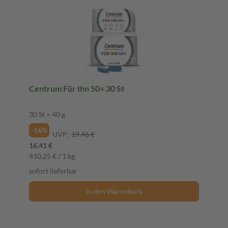
Centrum Für Ihn 50+ 30 St
30 St = 40 g
-16%
UVP:
19,46 €
16,41 €
410,25 € / 1 kg
sofort lieferbar
In den Warenkorb