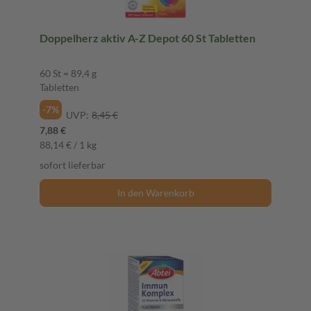
Doppelherz aktiv A-Z Depot 60 St Tabletten
60 St = 89,4 g
Tabletten
-7%
UVP:
8,45 €
7,88 €
88,14 € / 1 kg
sofort lieferbar
In den Warenkorb