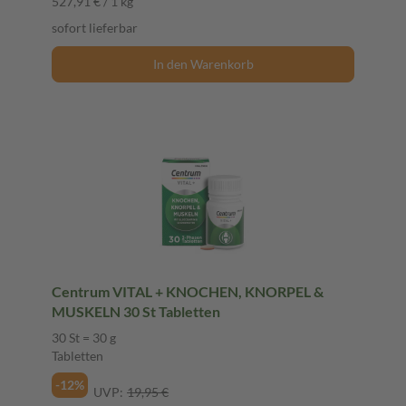
527,91 € / 1 kg
sofort lieferbar
In den Warenkorb
Centrum VITAL + KNOCHEN, KNORPEL &
MUSKELN 30 St Tabletten
30 St = 30 g
Tabletten
-12%
UVP:
19,95 €