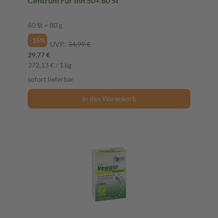
Centrum Für Ihn 50+ 60 St
60 St = 80 g
-15%
UVP:
34,99 €
29,77 €
372,13 € / 1 kg
sofort lieferbar
In den Warenkorb