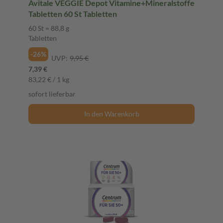
Avitale VEGGIE Depot Vitamine+Mineralstoffe
Tabletten 60 St Tabletten
60 St = 88,8 g
Tabletten
-26%
UVP:
9,95 €
7,39 €
83,22 € / 1 kg
sofort lieferbar
In den Warenkorb