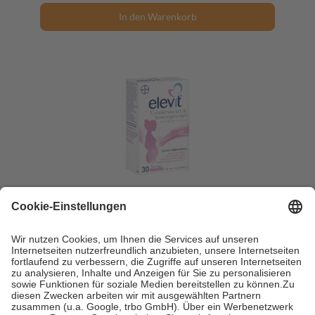
In den Warenkorb
elevit 1 Kinderwunsch & Schwangerschaft 30
St Tabletten
30 St = 32,5 g
Tabletten
-11%
UVP:
22,49 €
19,95 €
613,85 € / 1 kg