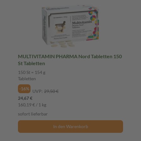
MULTIVITAMIN PHARMA Nord Tabletten 150
St Tabletten
150 St = 154 g
Tabletten
-16%
UVP:
29,50 €
24,67 €
160,19 € / 1 kg
sofort lieferbar
In den Warenkorb