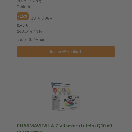
30 St = 52,8 g
Tabletten
-15%
UVP:
9,95 €
8,45 €
160,04 € / 1 kg
sofort lieferbar
In den Warenkorb
PHARMAVITAL A-Z Vitamine+Lutein+Q10 60
St Tabletten