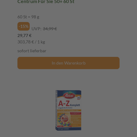
Centrum Für Sie 50+ 60 St
60 St = 98 g
-15%
UVP:
34,99 €
29,77 €
303,78 € / 1 kg
sofort lieferbar
In den Warenkorb