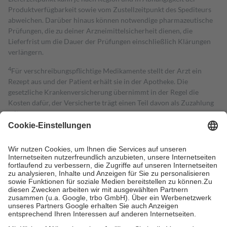
Produktverfügbarkeit sowie vom Zustellzeitpunkt des Spediteurs
abweichen. Darüber hinaus können notwendige pharmazeutische
Prüfungen, die zu deiner Arzneimittelsicherheit dienen, die
Lieferfrist um die Dauer der Prüfungen einschließlich Klärungen
verlängern.
4
Für verschreibungspflichtige Medikamente stellt der Arzt ein
Rezept aus und der Patient erhält sie in der Apotheke. Die
gesetzliche Krankenversicherung übernimmt in der Regel die
Kosten dafür, der Versicherte trägt einen Teil davon als Zuzahlung
mit.
Grundsätzlich leisten Mitglieder Zuzahlungen in Höhe von zehn
Prozent des Abgabepreises,
mindestens
jedoch
fünf Euro
und
höchstens zehn Euro.
Es sind jedoch nie mehr als die tatsächlichen
Kosten der Leistung zu entrichten.
Diese Regeln gelten grundsätzlich auch für Online-Apotheken.
Bei Heilmitteln und häuslicher Krankenpflege beträgt die
Zuzahlung zehn Prozent der Kosten sowie zehn Euro je
Verordnung.
Um das Engagement der Versicherten für ihre eigene Gesundheit zu
stärken und die besondere Stellung der Familie zu unterstützen,