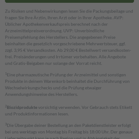
Zu Risiken und Nebenwirkungen lesen Sie die Packungsbeilage und
fragen Sie Ihre Ärztin, Ihren Arzt oder in Ihrer Apotheke. AVP:
Üblicher Apothekenverkaufspreis berechnet nach der
Arzneimittelpreisverordnung. UVP: Unverbindliche
Preisempfehlung des Herstellers. Die angegebenen Preise
beinhalten die gesetzlich vorgeschriebene Mehrwertsteuer, ggf.
zzgl. 3,95 € Versandkosten. Ab 29,00 € Bestell­wert versand­kosten­
frei. Preisänderungen und Irrtümer vorbehalten. Alle Angebote
und Gratis-Beigaben nur solange der Vorrat reicht.
1
Eine pharmazeutische Prüfung der Arzneimittel und sonstigen
Produkte in deinem Warenkorb beinhaltet die Durchführung von
Wechselwirkungschecks und die Prüfung etwaiger
Anwendungshinweise des Herstellers.
2
Biozidprodukte
vorsichtig verwenden. Vor Gebrauch stets Etikett
und Produktinformationen lesen.
3
Die Übergabe deiner Bestellung an den Paketdienstleister erfolgt
bei uns werktags von Montag bis Freitag bis 18:00 Uhr. Der genaue
Lieferzeitpunkt kann je nach Region und in Abhängigkeit der