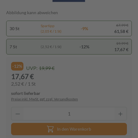
Abbildung kann abweichen
67,99 €
Spartipp
30 St
-9%
61,58 €
(2,05 € / 1 St)
19,99 €
7 St
-12%
(2,52 € / 1 St)
17,67 €
-12%
UVP:
19,99 €
17,67 €
2,52 € / 1 St
sofort lieferbar
Preise inkl. MwSt. ggf. zzgl. Versandkosten
In den Warenkorb