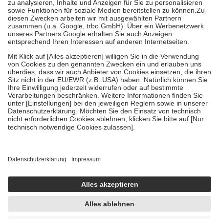
Bei Heilmitteln und häuslicher Krankenpflege beträgt die
Zuzahlung zehn Prozent der Kosten sowie zehn Euro je
Verordnung.
Um das Engagement der Versicherten für ihre eigene Gesundheit zu
stärken und die besondere Stellung der Familie zu unterstützen,
fallen
keine Zuzahlungen
an bei:
• Kindern und Jugendlichen bis zum vollendeten 18. Lebensjahr
mit Ausnahme der Fahrkosten
• Untersuchungen zur Vorsorge und Früherkennung, die von der
GKV getragen werden
• empfohlenen Schutzimpfungen
• Harn- und Blutteststreifen
Wir nutzen Trusted Shops als unabhängigen Dienstleister für die
Einholung von Bewertungen. Trusted Shops hat Maßnahmen
getroffen, um sicherzustellen, dass es sich um echte Bewertungen
handelt. Mehr Informationen findest du hier:
https://help.etrusted.com/hc/de/articles/4419944605341
Einige Bilder und Inhalte wurden unter Zuhilfenahme künstlicher
Intelligenz erstellt.