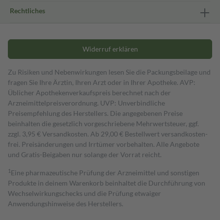
Rechtliches
Widerruf erklären
Zu Risiken und Nebenwirkungen lesen Sie die Packungsbeilage und
fragen Sie Ihre Ärztin, Ihren Arzt oder in Ihrer Apotheke. AVP:
Üblicher Apothekenverkaufspreis berechnet nach der
Arzneimittelpreisverordnung. UVP: Unverbindliche
Preisempfehlung des Herstellers. Die angegebenen Preise
beinhalten die gesetzlich vorgeschriebene Mehrwertsteuer, ggf.
zzgl. 3,95 € Versandkosten. Ab 29,00 € Bestell­wert versand­kosten­
frei. Preisänderungen und Irrtümer vorbehalten. Alle Angebote
und Gratis-Beigaben nur solange der Vorrat reicht.
1
Eine pharmazeutische Prüfung der Arzneimittel und sonstigen
Produkte in deinem Warenkorb beinhaltet die Durchführung von
Wechselwirkungschecks und die Prüfung etwaiger
Anwendungshinweise des Herstellers.