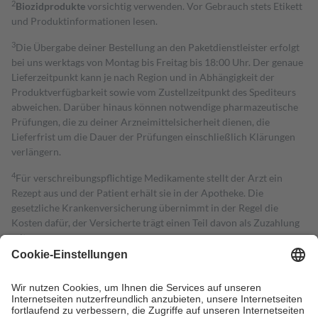
2
Biozidprodukte
vorsichtig verwenden. Vor Gebrauch stets Etikett
und Produktinformationen lesen.
3
Die Übergabe deiner Bestellung an den Paketdienstleister erfolgt
bei uns werktags von Montag bis Freitag bis 18:00 Uhr. Der genaue
Lieferzeitpunkt kann je nach Region und in Abhängigkeit der
Produktverfügbarkeit sowie vom Zustellzeitpunkt des Spediteurs
abweichen. Darüber hinaus können notwendige pharmazeutische
Prüfungen, die zu deiner Arzneimittelsicherheit dienen, die
Lieferfrist um die Dauer der Prüfungen einschließlich Klärungen
verlängern.
4
Für verschreibungspflichtige Medikamente stellt der Arzt ein
Rezept aus und der Patient erhält sie in der Apotheke. Die
gesetzliche Krankenversicherung übernimmt in der Regel die
Kosten dafür, der Versicherte trägt einen Teil davon als Zuzahlung
mit.
Grundsätzlich leisten Mitglieder Zuzahlungen in Höhe von zehn
Prozent des Abgabepreises,
mindestens
jedoch
fünf Euro
und
höchstens zehn Euro.
Es sind jedoch nie mehr als die tatsächlichen
Kosten der Leistung zu entrichten.
Diese Regeln gelten grundsätzlich auch für Online-Apotheken.