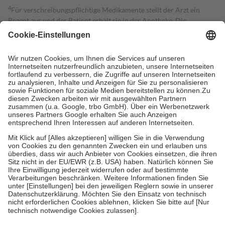
4
Für verschreibungspflichtige Medikamente stellt der Arzt ein
Rezept aus und der Patient erhält sie in der Apotheke. Die
gesetzliche Krankenversicherung übernimmt in der Regel die
Kosten dafür, der Versicherte trägt einen Teil davon als Zuzahlung
mit.
Grundsätzlich leisten Mitglieder Zuzahlungen in Höhe von zehn
Prozent des Abgabepreises,
mindestens
jedoch
fünf Euro
und
höchstens zehn Euro.
Es sind jedoch nie mehr als die tatsächlichen
Kosten der Leistung zu entrichten.
Diese Regeln gelten grundsätzlich auch für Online-Apotheken.
Bei Heilmitteln und häuslicher Krankenpflege beträgt die
Zuzahlung zehn Prozent der Kosten sowie zehn Euro je
Verordnung.
Um das Engagement der Versicherten für ihre eigene Gesundheit zu
stärken und die besondere Stellung der Familie zu unterstützen,
fallen
keine Zuzahlungen
an bei:
• Kindern und Jugendlichen bis zum vollendeten 18. Lebensjahr
mit Ausnahme der Fahrkosten
• Untersuchungen zur Vorsorge und Früherkennung, die von der
GKV getragen werden
• empfohlenen Schutzimpfungen