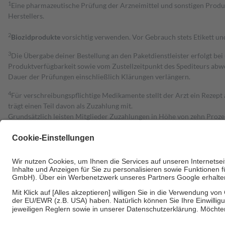
1
Eine pharmazeutische Prüfung der Arzneimittel und sonstigen Pro
Herstellers.
2
Biozidprodukte
vorsichtig verwenden. Vor Gebrauch stets Etikett u
3
Die Übergabe deiner Bestellung an den Paketdienstleister erfolgt bei
Produktverfügbarkeit sowie vom Zustellzeitpunkt des Spediteurs abwe
Dauer der Prüfungen einschließlich Klärungen verlängern.
4
Für verschreibungspflichtige Medikamente stellt der Arzt ein Rezept 
trägt einen Teil davon als Zuzahlung mit.
Grundsätzlich leisten Mitglieder Zuzahlungen in Höhe von zehn Proz
zu entrichten.
Diese Regeln gelten grundsätzlich auch für Online-Apotheken.
Bei Heilmitteln und häuslicher Krankenpflege beträgt die Zuzahlung 
Um das Engagement der Versicherten für ihre eigene Gesundheit zu stä
• Kindern und Jugendlichen bis zum vollendeten 18. Lebensjahr mit
• Untersuchungen zur Vorsorge und Früherkennung, die von der GKV
• empfohlenen Schutzimpfungen
• Harn- und Blutteststreifen
Wir nutzen Trusted Shops als unabhängigen Dienstleister für die Ein