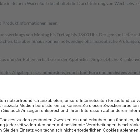
dukte in deinem Warenkorb beinhaltet die Durchführung von Wechselwir
nd Produktinformationen lesen.
 uns werktags von Montag bis Freitag bis 18:00 Uhr. Der genaue Lieferze
ichen. Darüber hinaus können notwendige pharmazeutische Prüfungen, die
aus und der Patient erhält sie in der Apotheke. Die gesetzliche Krankenv
ent des Abgabepreises,
mindestens
jedoch
fünf Euro
und
höchstens zehn 
zehn Prozent der Kosten sowie zehn Euro je Verordnung.
rken und die besondere Stellung der Familie zu unterstützen, fallen
kein
 Ausnahme der Fahrkosten
 getragen werden
holung von Bewertungen. Trusted Shops hat Maßnahmen getroffen, um sic