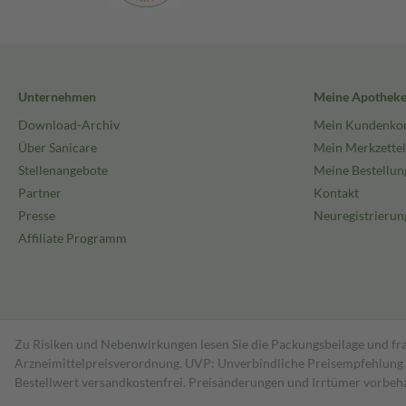
Unternehmen
Meine Apothek
Download-Archiv
Mein Kundenko
Über Sanicare
Mein Merkzettel
Stellenangebote
Meine Bestellun
Partner
Kontakt
Presse
Neuregistrierun
Affiliate Programm
Zu Risiken und Nebenwirkungen lesen Sie die Packungsbeilage und fra
Arzneimittelpreisverordnung. UVP: Unverbindliche Preisempfehlung de
Bestell­wert versand­kosten­frei. Preisänderungen und Irrtümer vorbeh