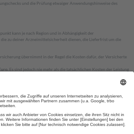
kungschecks und die Prüfung etwaiger Anwendungshinweise des
itpunkt kann je nach Region und in Abhängigkeit der
 zu deiner Arzneimittelsicherheit dienen, die Lieferfrist um die
ersicherung übernimmt in der Regel die Kosten dafür, der Versicherte
Euro.
Es sind jedoch nie mehr als die tatsächlichen Kosten der Leistung
e Zuzahlungen
an bei:
herzustellen, dass es sich um echte Bewertungen handelt. Mehr