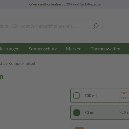
versandkostenfrei
ab 29 € und für E-Rezepte
letzungen
Sonnenschutz
Marken
Themenwelten
stige Komplexmittel
n
Sparti
100 ml
(308,60
50 ml
(415,60