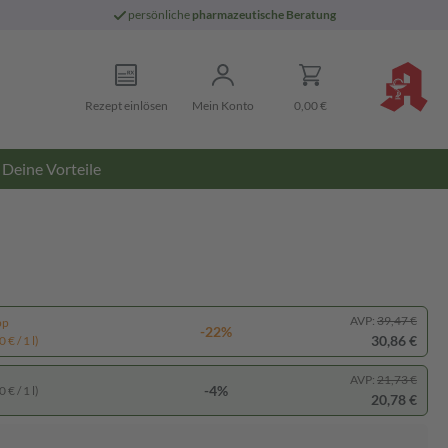
persönliche
pharmazeutische Beratung
Rezept einlösen
Mein Konto
0,00 €
Deine Vorteile
AVP:
39,47 €
pp
-22%
30,86 €
 € / 1 l)
AVP:
21,73 €
-4%
 € / 1 l)
20,78 €