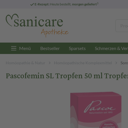
3
E-Rezept:
Heute bestellt,
morgen geliefert
Menü
Bestseller
Sparsets
Schmerzen & Ver
Homöopathie & Natur
Homöopathische Komplexmittel
Son
Pascofemin SL Tropfen 50 ml Tropfe