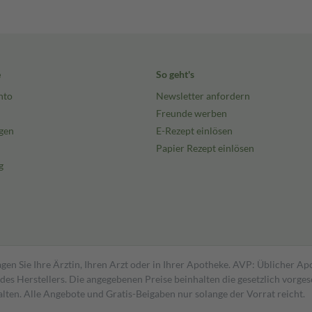
e
So geht's
nto
Newsletter anfordern
Freunde werben
gen
E-Rezept einlösen
Papier Rezept einlösen
g
gen Sie Ihre Ärztin, Ihren Arzt oder in Ihrer Apotheke. AVP: Üblicher A
s Herstellers. Die angegebenen Preise beinhalten die gesetzlich vorgesc
alten. Alle Angebote und Gratis-Beigaben nur solange der Vorrat reicht.