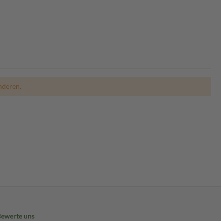
nderen.
Bewerte uns