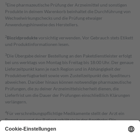
1
Eine pharmazeutische Prüfung der Arzneimittel und sonstigen
Produkte in deinem Warenkorb beinhaltet die Durchführung von
Wechselwirkungschecks und die Prüfung etwaiger
Anwendungshinweise des Herstellers.
2
Biozidprodukte
vorsichtig verwenden. Vor Gebrauch stets Etikett
und Produktinformationen lesen.
3
Die Übergabe deiner Bestellung an den Paketdienstleister erfolgt
bei uns werktags von Montag bis Freitag bis 18:00 Uhr. Der genaue
Lieferzeitpunkt kann je nach Region und in Abhängigkeit der
Produktverfügbarkeit sowie vom Zustellzeitpunkt des Spediteurs
abweichen. Darüber hinaus können notwendige pharmazeutische
Prüfungen, die zu deiner Arzneimittelsicherheit dienen, die
Lieferfrist um die Dauer der Prüfungen einschließlich Klärungen
verlängern.
4
Für verschreibungspflichtige Medikamente stellt der Arzt ein
Rezept aus und der Patient erhält sie in der Apotheke. Die
gesetzliche Krankenversicherung übernimmt in der Regel die
Kosten dafür, der Versicherte trägt einen Teil davon als Zuzahlung
mit.