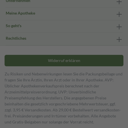
Unternehmen
Meine Apotheke
So geht's
Rechtliches
Widerruf erklären
Zu Risiken und Nebenwirkungen lesen Sie die Packungsbeilage und
fragen Sie Ihre Ärztin, Ihren Arzt oder in Ihrer Apotheke. AVP:
Üblicher Apothekenverkaufspreis berechnet nach der
Arzneimittelpreisverordnung. UVP: Unverbindliche
Preisempfehlung des Herstellers. Die angegebenen Preise
beinhalten die gesetzlich vorgeschriebene Mehrwertsteuer, ggf.
zzgl. 3,95 € Versandkosten. Ab 29,00 € Bestell­wert versand­kosten­
frei. Preisänderungen und Irrtümer vorbehalten. Alle Angebote
und Gratis-Beigaben nur solange der Vorrat reicht.