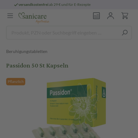
Rezepte
persönliche
pharmazeutische Bera
Beruhigungstabletten
Passidon 50 St Kapseln
Pflanzlich