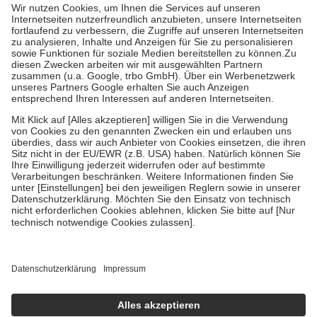
Grundsätzlich leisten Mitglieder Zuzahlungen in Höhe von zehn
Prozent des Abgabepreises,
mindestens
jedoch
fünf Euro
und
höchstens zehn Euro.
Es sind jedoch nie mehr als die tatsächlichen
Kosten der Leistung zu entrichten.
Diese Regeln gelten grundsätzlich auch für Online-Apotheken.
Bei Heilmitteln und häuslicher Krankenpflege beträgt die
Zuzahlung zehn Prozent der Kosten sowie zehn Euro je
Verordnung.
Um das Engagement der Versicherten für ihre eigene Gesundheit zu
stärken und die besondere Stellung der Familie zu unterstützen,
fallen
keine Zuzahlungen
an bei:
• Kindern und Jugendlichen bis zum vollendeten 18. Lebensjahr
mit Ausnahme der Fahrkosten
• Untersuchungen zur Vorsorge und Früherkennung, die von der
GKV getragen werden
• empfohlenen Schutzimpfungen
• Harn- und Blutteststreifen
Wir nutzen Trusted Shops als unabhängigen Dienstleister für die
Einholung von Bewertungen. Trusted Shops hat Maßnahmen
getroffen, um sicherzustellen, dass es sich um echte Bewertungen