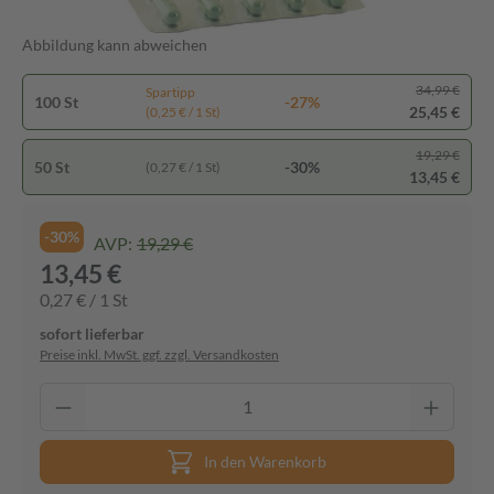
Abbildung kann abweichen
34,99 €
Spartipp
100 St
-27%
25,45 €
(0,25 € / 1 St)
19,29 €
50 St
-30%
(0,27 € / 1 St)
13,45 €
-30%
AVP:
19,29 €
13,45 €
0,27 € / 1 St
sofort lieferbar
Preise inkl. MwSt. ggf. zzgl. Versandkosten
In den Warenkorb