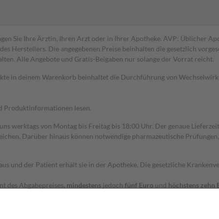
gen Sie Ihre Ärztin, Ihren Arzt oder in Ihrer Apotheke. AVP: Üblicher A
s Herstellers. Die angegebenen Preise beinhalten die gesetzlich vorgesc
alten. Alle Angebote und Gratis-Beigaben nur solange der Vorrat reicht.
dukte in deinem Warenkorb beinhaltet die Durchführung von Wechselwir
nd Produktinformationen lesen.
 uns werktags von Montag bis Freitag bis 18:00 Uhr. Der genaue Lieferze
ichen. Darüber hinaus können notwendige pharmazeutische Prüfungen, die
aus und der Patient erhält sie in der Apotheke. Die gesetzliche Krankenv
ent des Abgabepreises,
mindestens
jedoch
fünf Euro
und
höchstens zehn 
zehn Prozent der Kosten sowie zehn Euro je Verordnung.