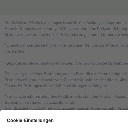
Zu Risiken und Nebenwirkungen lesen Sie die Packungsbeilage und fra
Arzneimittelpreisverordnung. UVP: Unverbindliche Preisempfehlung de
Bestell­wert versand­kosten­frei. Preisänderungen und Irrtümer vorbeh
1
Eine pharmazeutische Prüfung der Arzneimittel und sonstigen Pro
Herstellers.
2
Biozidprodukte
vorsichtig verwenden. Vor Gebrauch stets Etikett u
3
Die Übergabe deiner Bestellung an den Paketdienstleister erfolgt bei
Produktverfügbarkeit sowie vom Zustellzeitpunkt des Spediteurs abwe
Dauer der Prüfungen einschließlich Klärungen verlängern.
4
Für verschreibungspflichtige Medikamente stellt der Arzt ein Rezept 
trägt einen Teil davon als Zuzahlung mit.
Grundsätzlich leisten Mitglieder Zuzahlungen in Höhe von zehn Proz
zu entrichten.
Diese Regeln gelten grundsätzlich auch für Online-Apotheken.
Bei Heilmitteln und häuslicher Krankenpflege beträgt die Zuzahlung 