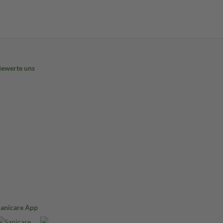
Bewerte uns
Sanicare App