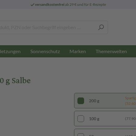
versandkostenfrei
ab 29 € und für E-Rezepte
letzungen
Sonnenschutz
Marken
Themenwelten
 g Salbe
Sparti
200 g
(52,60 
100 g
(77,90 