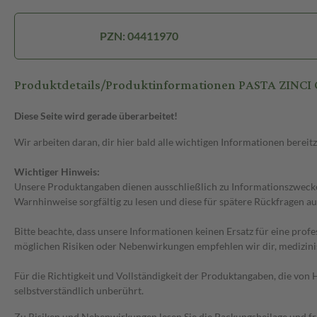
PZN: 04411970
Produktdetails/Produktinformationen PASTA ZINCI
Diese Seite wird gerade überarbeitet!
Wir arbeiten daran, dir hier bald alle wichtigen Informationen bereitz
Wichtiger Hinweis:
Unsere Produktangaben dienen ausschließlich zu Informationszwecken
Warnhinweise sorgfältig zu lesen und diese für spätere Rückfragen au
Bitte beachte, dass unsere Informationen keinen Ersatz für eine prof
möglichen Risiken oder Nebenwirkungen empfehlen wir dir, medizini
Für die Richtigkeit und Vollständigkeit der Produktangaben, die vo
selbstverständlich unberührt.
Zu Risiken und Nebenwirkungen lesen Sie die Packungsbeilage und frag