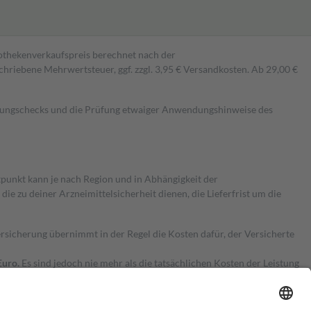
pothekenverkaufspreis berechnet nach der
hriebene Mehrwertsteuer, ggf. zzgl. 3,95 € Versandkosten. Ab 29,00 €
kungschecks und die Prüfung etwaiger Anwendungshinweise des
itpunkt kann je nach Region und in Abhängigkeit der
 zu deiner Arzneimittelsicherheit dienen, die Lieferfrist um die
ersicherung übernimmt in der Regel die Kosten dafür, der Versicherte
Euro.
Es sind jedoch nie mehr als die tatsächlichen Kosten der Leistung