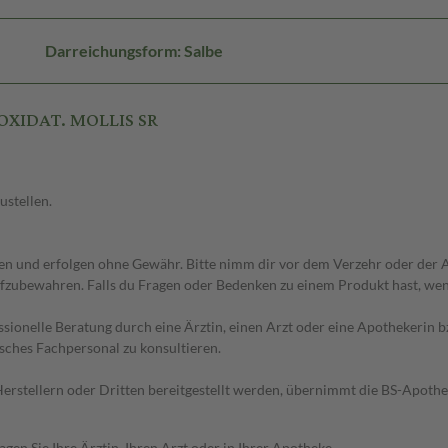
Darreichungsform: Salbe
 OXIDAT. MOLLIS SR
ustellen.
 und erfolgen ohne Gewähr. Bitte nimm dir vor dem Verzehr oder der An
fzubewahren. Falls du Fragen oder Bedenken zu einem Produkt hast, wende
essionelle Beratung durch eine Ärztin, einen Arzt oder eine Apothekerin
sches Fachpersonal zu konsultieren.
n Herstellern oder Dritten bereitgestellt werden, übernimmt die BS-Apot
en Sie Ihre Ärztin, Ihren Arzt oder in Ihrer Apotheke.