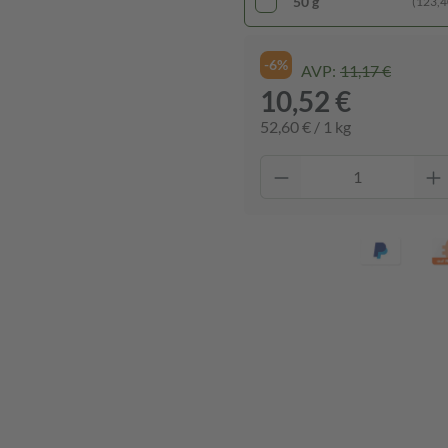
50 g
(123,40
-6%
AVP:
11,17 €
10,52 €
52,60 € / 1 kg