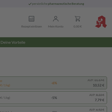
persönliche
pharmazeutische Beratung
Rezept einlösen
Mein Konto
0,00 €
Deine Vorteile
AVP:
11,17 €
pp
-6%
10,52 €
€ / 1 kg)
AVP:
8,22 €
-5%
€ / 1 kg)
7,79 €
AVP:
6,52 €