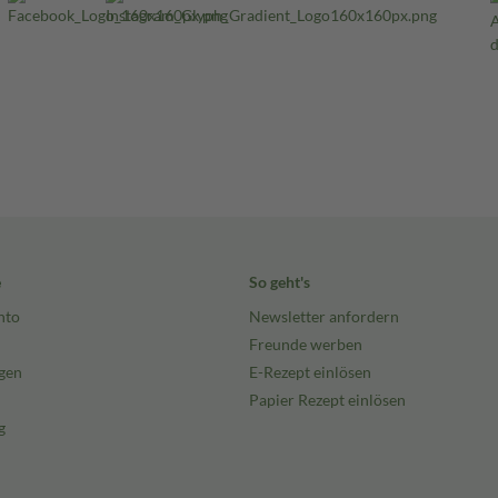
e
So geht's
nto
Newsletter anfordern
Freunde werben
gen
E-Rezept einlösen
Papier Rezept einlösen
g