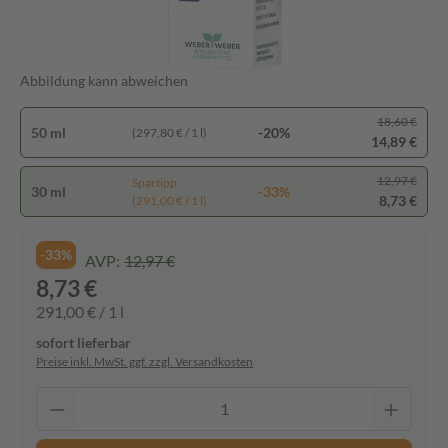
Abbildung kann abweichen
18,60 €
50 ml
-20%
(297,80 € / 1 l)
14,89 €
12,97 €
Spartipp
30 ml
-33%
8,73 €
(291,00 € / 1 l)
-33%
AVP:
12,97 €
8,73 €
291,00 € / 1 l
sofort lieferbar
Preise inkl. MwSt. ggf. zzgl. Versandkosten