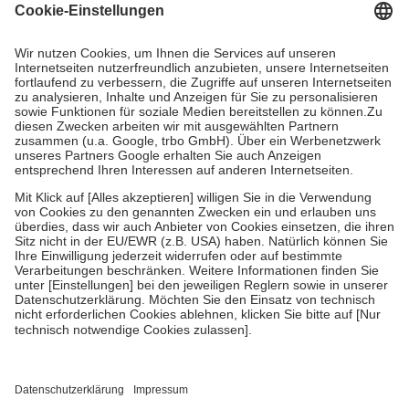
Grundsätzlich leisten Mitglieder Zuzahlungen in Höhe von zehn
Prozent des Abgabepreises,
mindestens
jedoch
fünf Euro
und
höchstens zehn Euro.
Es sind jedoch nie mehr als die tatsächlichen
Kosten der Leistung zu entrichten.
Diese Regeln gelten grundsätzlich auch für Online-Apotheken.
Bei Heilmitteln und häuslicher Krankenpflege beträgt die
Zuzahlung zehn Prozent der Kosten sowie zehn Euro je
Verordnung.
Um das Engagement der Versicherten für ihre eigene Gesundheit zu
stärken und die besondere Stellung der Familie zu unterstützen,
fallen
keine Zuzahlungen
an bei:
• Kindern und Jugendlichen bis zum vollendeten 18. Lebensjahr
mit Ausnahme der Fahrkosten
• Untersuchungen zur Vorsorge und Früherkennung, die von der
GKV getragen werden
• empfohlenen Schutzimpfungen
• Harn- und Blutteststreifen
Wir nutzen Trusted Shops als unabhängigen Dienstleister für die
Einholung von Bewertungen. Trusted Shops hat Maßnahmen
getroffen, um sicherzustellen, dass es sich um echte Bewertungen
handelt. Mehr Informationen findest du hier: