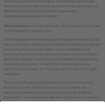
1
Eine pharmazeutische Prüfung der Arzneimittel und sonstigen
Produkte in deinem Warenkorb beinhaltet die Durchführung von
Wechselwirkungschecks und die Prüfung etwaiger
Anwendungshinweise des Herstellers.
2
Biozidprodukte
vorsichtig verwenden. Vor Gebrauch stets Etikett
und Produktinformationen lesen.
3
Die Übergabe deiner Bestellung an den Paketdienstleister erfolgt
bei uns werktags von Montag bis Freitag bis 18:00 Uhr. Der genaue
Lieferzeitpunkt kann je nach Region und in Abhängigkeit der
Produktverfügbarkeit sowie vom Zustellzeitpunkt des Spediteurs
abweichen. Darüber hinaus können notwendige pharmazeutische
Prüfungen, die zu deiner Arzneimittelsicherheit dienen, die
Lieferfrist um die Dauer der Prüfungen einschließlich Klärungen
verlängern.
4
Für verschreibungspflichtige Medikamente stellt der Arzt ein
Rezept aus und der Patient erhält sie in der Apotheke. Die
gesetzliche Krankenversicherung übernimmt in der Regel die
Kosten dafür, der Versicherte trägt einen Teil davon als Zuzahlung
mit.