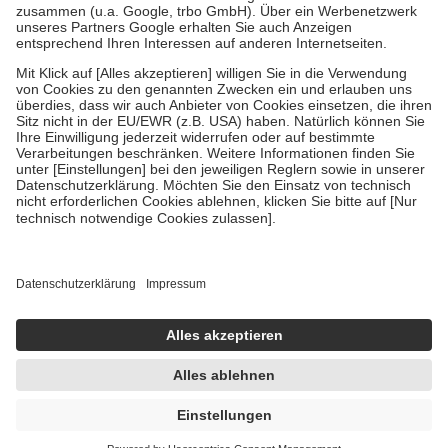
Verordnung.
Um das Engagement der Versicherten für ihre eigene Gesundheit zu
stärken und die besondere Stellung der Familie zu unterstützen,
fallen
keine Zuzahlungen
an bei:
• Kindern und Jugendlichen bis zum vollendeten 18. Lebensjahr
mit Ausnahme der Fahrkosten
• Untersuchungen zur Vorsorge und Früherkennung, die von der
GKV getragen werden
• empfohlenen Schutzimpfungen
• Harn- und Blutteststreifen
Wir nutzen Trusted Shops als unabhängigen Dienstleister für die
Einholung von Bewertungen. Trusted Shops hat Maßnahmen
getroffen, um sicherzustellen, dass es sich um echte Bewertungen
handelt. Mehr Informationen findest du hier:
https://help.etrusted.com/hc/de/articles/4419944605341
Einige Bilder und Inhalte wurden unter Zuhilfenahme künstlicher
Intelligenz erstellt.
AVP:
13,82 €