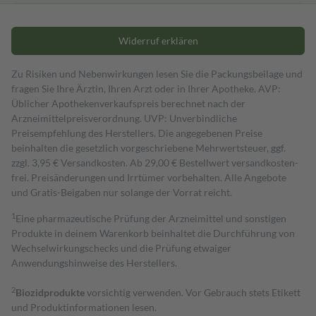
Widerruf erklären
Zu Risiken und Nebenwirkungen lesen Sie die Packungsbeilage und
fragen Sie Ihre Ärztin, Ihren Arzt oder in Ihrer Apotheke. AVP:
Üblicher Apothekenverkaufspreis berechnet nach der
Arzneimittelpreisverordnung. UVP: Unverbindliche
Preisempfehlung des Herstellers. Die angegebenen Preise
beinhalten die gesetzlich vorgeschriebene Mehrwertsteuer, ggf.
zzgl. 3,95 € Versandkosten. Ab 29,00 € Bestell­wert versand­kosten­
frei. Preisänderungen und Irrtümer vorbehalten. Alle Angebote
und Gratis-Beigaben nur solange der Vorrat reicht.
1
Eine pharmazeutische Prüfung der Arzneimittel und sonstigen
Produkte in deinem Warenkorb beinhaltet die Durchführung von
Wechselwirkungschecks und die Prüfung etwaiger
Anwendungshinweise des Herstellers.
2
Biozidprodukte
vorsichtig verwenden. Vor Gebrauch stets Etikett
und Produktinformationen lesen.