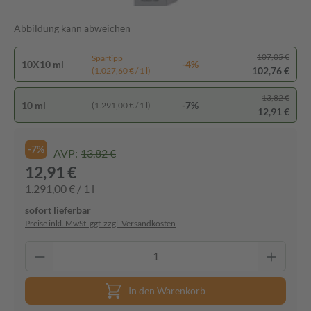
Abbildung kann abweichen
107,05 €
Spartipp
10X10 ml
-4%
102,76 €
(1.027,60 € / 1 l)
13,82 €
10 ml
-7%
(1.291,00 € / 1 l)
12,91 €
-7%
AVP:
13,82 €
12,91 €
1.291,00 € / 1 l
sofort lieferbar
Preise inkl. MwSt. ggf. zzgl. Versandkosten
In den Warenkorb