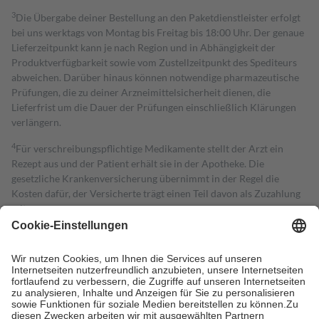
3
Die Übergabe deiner Bestellung an den Paketdienstleister erfolgt
bei uns werktags von Montag bis Freitag bis 18:00 Uhr. Der genaue
Lieferzeitpunkt kann je nach Region und in Abhängigkeit der
Produktverfügbarkeit sowie vom Zustellzeitpunkt des Spediteurs
abweichen. Darüber hinaus können notwendige pharmazeutische
Prüfungen, die zu deiner Arzneimittelsicherheit dienen, die
Lieferfrist um die Dauer der Prüfungen einschließlich Klärungen
verlängern.
4
Für verschreibungspflichtige Medikamente stellt der Arzt ein
Rezept aus und der Patient erhält sie in der Apotheke. Die
gesetzliche Krankenversicherung übernimmt in der Regel die
Kosten dafür, der Versicherte trägt einen Teil davon als Zuzahlung
mit.
Grundsätzlich leisten Mitglieder Zuzahlungen in Höhe von zehn
Prozent des Abgabepreises,
mindestens
jedoch
fünf Euro
und
höchstens zehn Euro.
Es sind jedoch nie mehr als die tatsächlichen
Kosten der Leistung zu entrichten.
Diese Regeln gelten grundsätzlich auch für Online-Apotheken.
Bei Heilmitteln und häuslicher Krankenpflege beträgt die
Zuzahlung zehn Prozent der Kosten sowie zehn Euro je